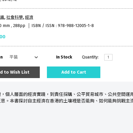
識
,
社會科學
,
經濟
70 mm , 288pp
ISBN / ISSN : 978-988-12005-1-8
.00
on
In Stock
Quantity:
d to Wish List
Add to Cart
費，個人層面的經濟實踐，到責任採購、公平貿易城市、公共空間運
反思。本書探討自主經濟在香港的土壤裡是否能夠、如何能夠挑戰主