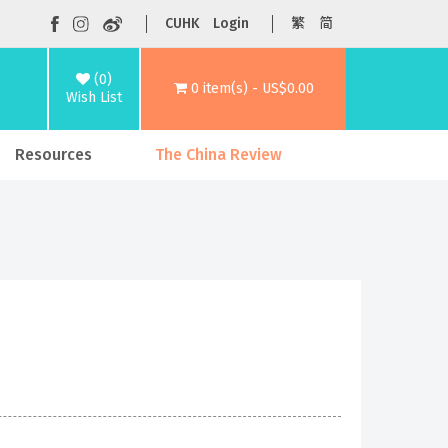
CUHK
Login
繁
简
(0)
0 item(s) - US$0.00
Wish List
Resources
The China Review