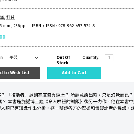
識
,
科普
65 mm , 236pp
ISBN / ISSN : 978-962-457-524-8
.00
on
Out Of
Quantity:
Stock
d to Wish List
Add to Cart
？ 「復活者」遇到甚麼奇異經歷？ 所謂意識出竅，只是幻覺而已？
嗎？ 本書是施諾博士繼《令人噴飯的謝飯》後另一力作，他在本書
等人類已有知識作出分析，逐一辨證各方的理據和懷疑論者的異議，