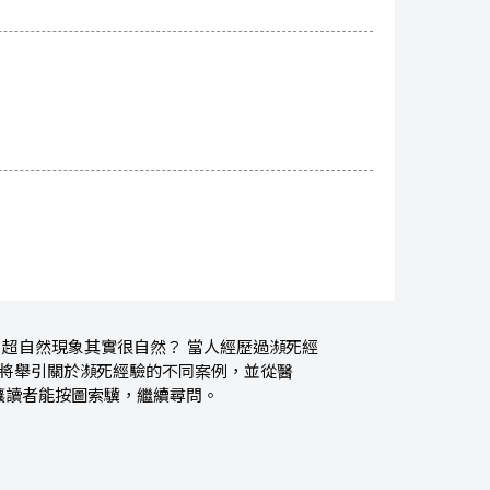
 超自然現象其實很自然？ 當人經歷過瀕死經
中將舉引關於瀕死經驗的不同案例，並從醫
讓讀者能按圖索驥，繼續尋問。