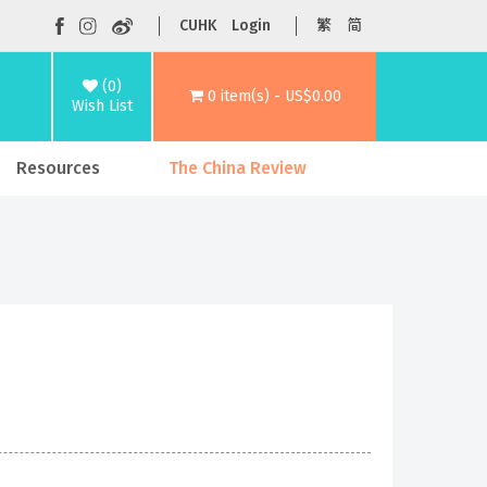
CUHK
Login
繁
简
(0)
0 item(s) - US$0.00
Wish List
Resources
The China Review