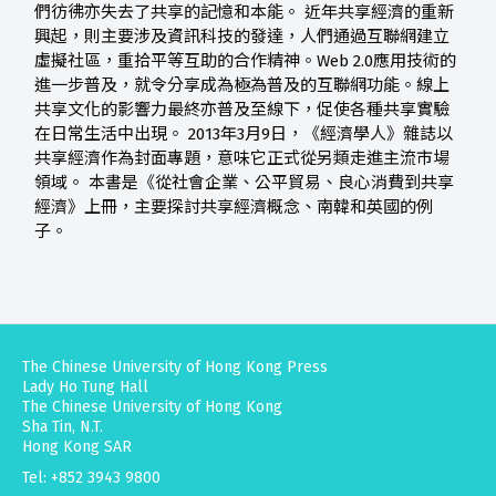
們彷彿亦失去了共享的記憶和本能。 近年共享經濟的重新
興起，則主要涉及資訊科技的發達，人們通過互聯網建立
虛擬社區，重拾平等互助的合作精神。Web 2.0應用技術的
進一步普及，就令分享成為極為普及的互聯網功能。線上
共享文化的影響力最終亦普及至線下，促使各種共享實驗
在日常生活中出現。 2013年3月9日，《經濟學人》雜誌以
共享經濟作為封面專題，意味它正式從另類走進主流市場
領域。 本書是《從社會企業、公平貿易、良心消費到共享
經濟》上冊，主要探討共享經濟概念、南韓和英國的例
子。
The Chinese University of Hong Kong Press
Lady Ho Tung Hall
The Chinese University of Hong Kong
Sha Tin, N.T.
Hong Kong SAR
Tel: +852 3943 9800