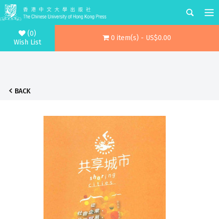
(0)
0 item(s) - US$0.00
Wish List
BACK