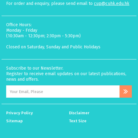
For order and enquiry, please send email to
cup@cuhk.edu.hk
Office Hours:
Monday - Friday
(10:30am - 12:30pm; 2:30pm - 5:30pm)
Closed on Saturday, Sunday and Public Holidays
Subscribe to our Newsletter.
Register to receive email updates on our latest publications,
news and offers.
Privacy Policy
Disclaimer
Sitemap
Text Size