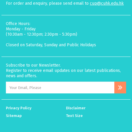
For order and enquiry, please send email to
cup@cuhk.edu.hk
Office Hours:
Monday - Friday
(10:30am - 12:30pm; 2:30pm - 5:30pm)
Closed on Saturday, Sunday and Public Holidays
Subscribe to our Newsletter.
Register to receive email updates on our latest publications,
news and offers.
Privacy Policy
Disclaimer
Sitemap
Text Size