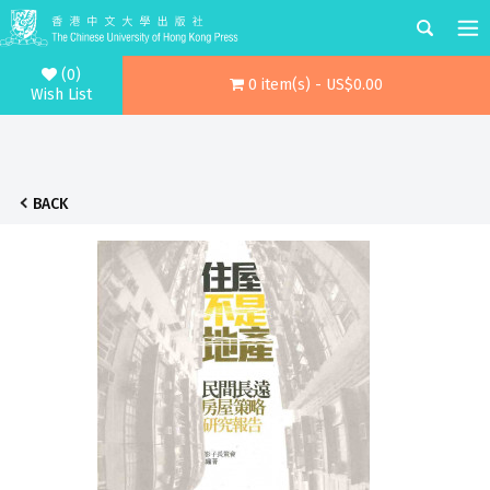
(0)
0 item(s) - US$0.00
Wish List
BACK