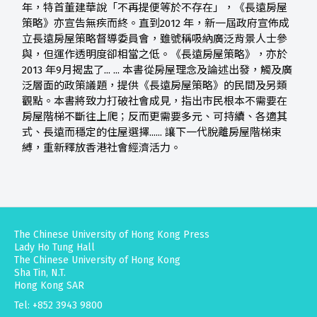
年，特首董建華說「不再提便等於不存在」，《長遠房屋
策略》亦宣告無疾而終。直到2012 年，新一屆政府宣佈成
立長遠房屋策略督導委員會，雖號稱吸納廣泛背景人士參
與，但運作透明度卻相當之低。《長遠房屋策略》，亦於
2013 年9月揭盅了... ... 本書從房屋理念及論述出發，觸及廣
泛層面的政策議題，提供《長遠房屋策略》的民間及另類
觀點。本書將致力打破社會成見，指出市民根本不需要在
房屋階梯不斷往上爬；反而更需要多元、可持續、各適其
式、長遠而穩定的住屋選擇...... 讓下一代脫離房屋階梯束
縛，重新釋放香港社會經濟活力。
The Chinese University of Hong Kong Press
Lady Ho Tung Hall
The Chinese University of Hong Kong
Sha Tin, N.T.
Hong Kong SAR
Tel: +852 3943 9800