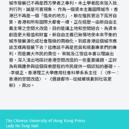
城市發展已不再是西方學者之專利。本土學者起來加入批
判行列，誠是可喜現象。 作為一個資本主義國際城市，香
港已不再是一個「借來的地方」，躲在殖民管治下孤芳自
賞。香港和所有國際大都會一樣，正在經歷一由新自由主
義主導之空間大改造，目的是讓土地和空間結合，為資本
創造更大租值和財富。新自由主義已無情地使本來平衡的
城市發展演化成社會階級的兩極化。到底香港這個城市應
該怎樣再發展下去？這應該不再是官員和規劃專家們的專
利，而是廣大市民的責任。 崇銘及江雪這本書以理論出
發，深入淺出地探討香港空間改造的一些重要議題，正好
為有興趣參與這個探索歷程的市民提供一個認知的基礎。 -
-李健正，香港理工大學應用社會科學系系主任 （〈序一︰
香港的空間改造〉，《僭建都市--從城鄉規劃到社區更
新》，頁20。
The Chinese University of Hong Kong Press
Lady Ho Tung Hall