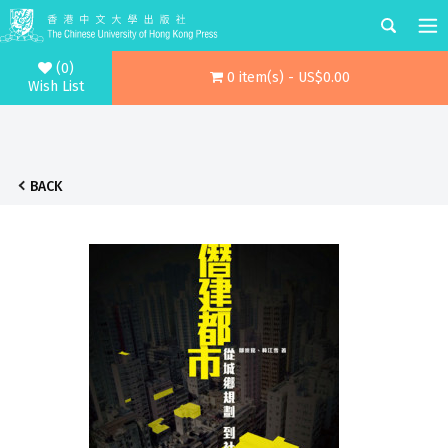
(0)
0 item(s) - US$0.00
Wish List
BACK