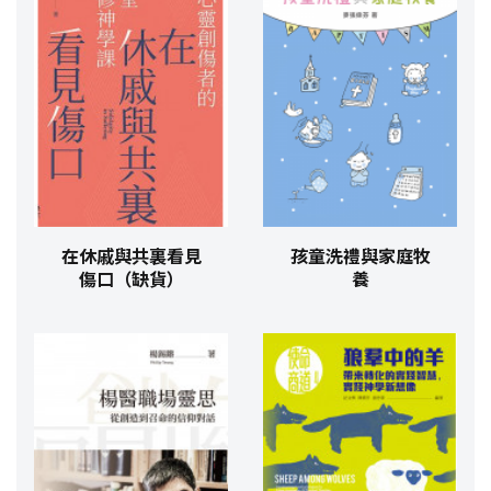
在休戚與共裏看見
孩童洗禮與家庭牧
傷口（缺貨）
養