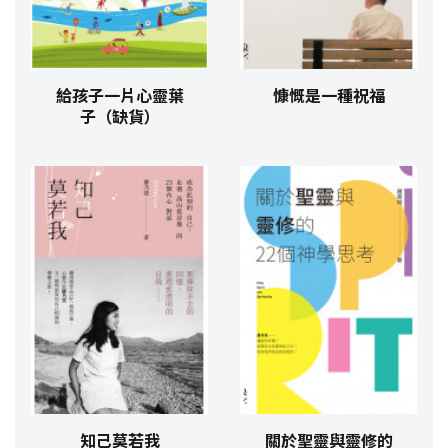
給孩子一片心靈葉
慷慨是一種祝福
子（缺貨）
知己莫若我
關於聖靈與靈修的