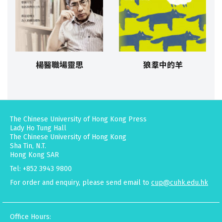
楊醫職場靈思
狼羣中的羊
The Chinese University of Hong Kong Press
Lady Ho Tung Hall
The Chinese University of Hong Kong
Sha Tin, N.T.
Hong Kong SAR
Tel: +852 3943 9800
For order and enquiry, please send email to
cup@cuhk.edu.hk
Office Hours: