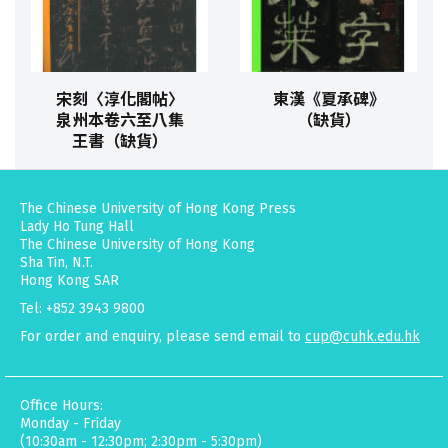
宋刻〈淳化閣帖〉
東漢《夏承碑》
泉州本卷六至八集
（缺貨）
王書（缺貨）
The Chinese University of Hong Kong Press
Lady Ho Tung Hall
The Chinese University of Hong Kong
Sha Tin, N.T.
Hong Kong SAR
Tel: +852 3943 9800
For order and enquiry, please send email to
cup@cuhk.edu.hk
Office Hours:
Monday - Friday
(10:30am - 12:30pm; 2:30pm - 5:30pm)