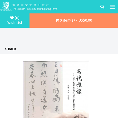
(0)
0 item(s) - US$0.00
Wish List
BACK