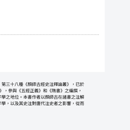
》第三十八種《顏師古經史注釋論叢》，已於
篇》，參與《五經正義》和《隋書》之編撰，
字學之地位。本書作者以顏師古在諸書之注解
字學，以及其史注對唐代注史者之影響，從而