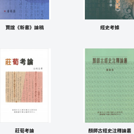
賈誼《新書》論稿
經史考據
莊荀考論
顏師古經史注釋論叢