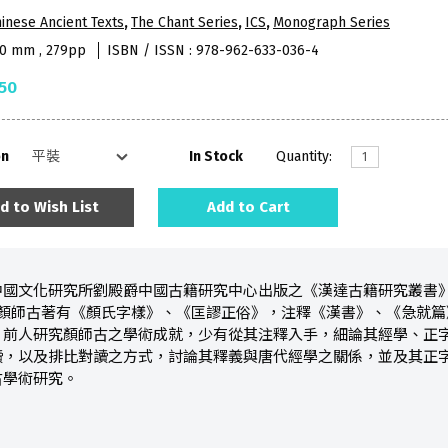
inese Ancient Texts
,
The Chant Series
,
ICS
,
Monograph Series
40 mm , 279pp
ISBN / ISSN : 978-962-633-036-4
50
on
In Stock
Quantity:
d to Wish List
Add to Cart
中國文化研究所劉殿爵中國古籍研究中心出版之《漢達古籍研究叢書
唐代顏師古著有《顏氏字樣》、《匡謬正俗》，注釋《漢書》、《急就
。前人研究顏師古之學術成就，少有從其注釋入手，細論其經學、正
讀，以及排比對讀之方式，討論其釋義與唐代經學之關係，並及其正
古學術研究。