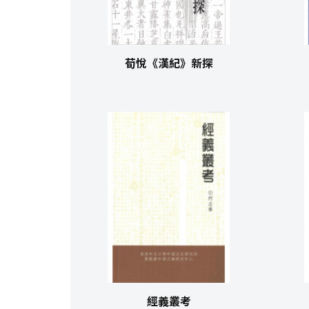
荀悅《漢紀》新探
經義叢考