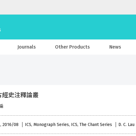
Journals
Other Products
News
古經史注釋論叢
編
 , 2016/08
ICS, Monograph Series, ICS, The Chant Series
D. C. La