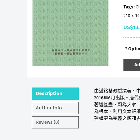
Tags:
Ch
210 x 1
US$13.
Opti
Ad
由潘銘基教授撰著、
Description
2016年6月出版。
著述甚豐，蔚為大家
Author Info.
為根本，利用文本細
建構更為完整之顏師
Reviews (0)