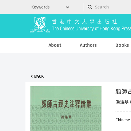
About
Authors
Books
BACK
顏師
潘銘基 
Chinese