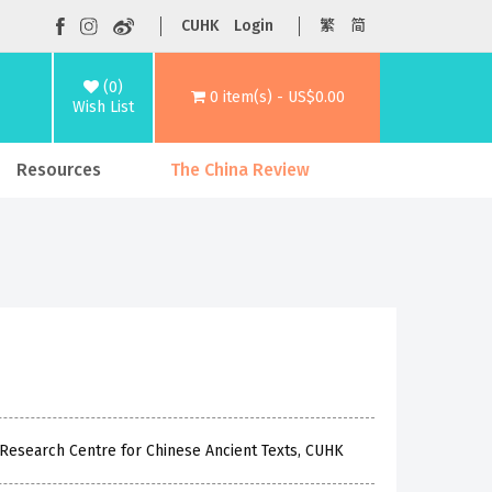
CUHK
Login
繁
简
(0)
0 item(s) - US$0.00
Wish List
Resources
The China Review
u Research Centre for Chinese Ancient Texts, CUHK