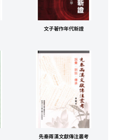
文子著作年代新證
先秦兩漢文獻傳注叢考