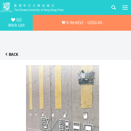
(0)
0 item(s) - US$0.00
Wish List
BACK