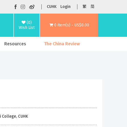
CUHK
Login
繁
简
(0)
0 item(s) - US$0.00
Wish List
Resources
The China Review
hi College, CUHK