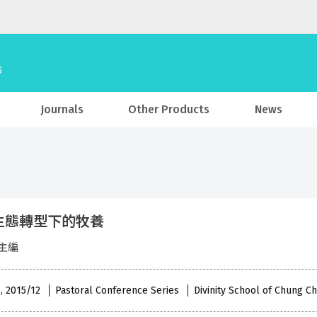
Journals
Other Products
News
生態轉型下的牧養
主編
 , 2015/12
Pastoral Conference Series
Divinity School of Chung C