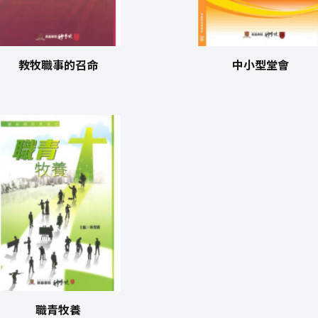
教牧職事的召命
中小型堂會
職青牧養