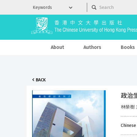
About
Authors
Books
BACK
政治
林榮樹 
Chinese