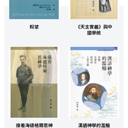
盼望
《天主實義》與中
國學統
接着海德格爾思神
漢語神學的濫觴