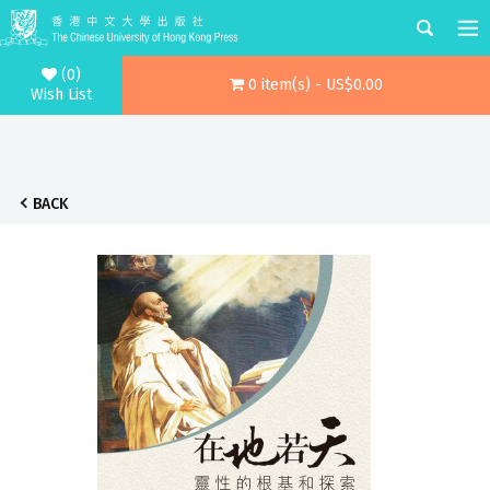
(0)
0 item(s) - US$0.00
Wish List
BACK