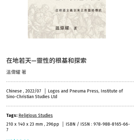
在地若天—靈性的根基和探索
溫偉耀 著
Chinese , 2022/07
Logos and Pneuma Press, Institute of
Sino-Christian Studies Ltd
Tags:
Religious Studies
210 x 140 x 23 mm , 296pp
ISBN / ISSN : 978-988-8165-66-
7