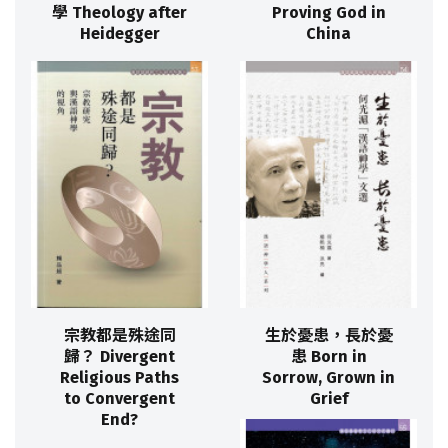
學 Theology after
Proving God in
Heidegger
China
宗教都是殊途同
生於憂患，長於憂
歸？ Divergent
患 Born in
Religious Paths
Sorrow, Grown in
to Convergent
Grief
End?