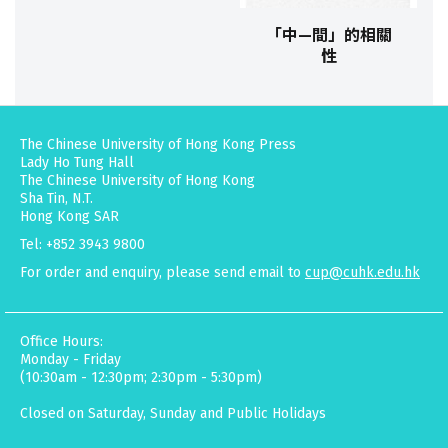
「中—間」的相關
性
The Chinese University of Hong Kong Press
Lady Ho Tung Hall
The Chinese University of Hong Kong
Sha Tin, N.T.
Hong Kong SAR
Tel: +852 3943 9800
For order and enquiry, please send email to
cup@cuhk.edu.hk
Office Hours:
Monday - Friday
(10:30am - 12:30pm; 2:30pm - 5:30pm)
Closed on Saturday, Sunday and Public Holidays