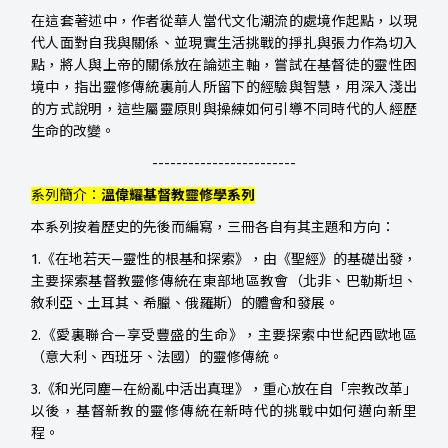
在這套著述中，作者從華人當代文化潮流的處境作起點，以現
代人面對自我與關係、並現實生活挑戰的掙扎與張力作為切入
點，將人與上帝的關係放在論述主軸，嘗試在基督徒的靈性困
境中，指出靈修傳統裏前人所留下的經驗與智慧，用深入淺出
的方式說明，這些屬靈原則與操練如何引導不同時代的人經歷
生命的改變。
------------------------
系列簡介：
溫偉耀基督教靈修學系列
本系列按着歷史的先後而編寫，三冊各自有其主題和方向：
1.《在地若天—靈性的根基和探索》，由《聖經》的基礎出發，
主要探索基督教靈修傳統在東部地區教會（北非、巴勒斯坦、
敘利亞、土耳其、希臘、俄羅斯）的體會和發展。
2.《愛裏聯合—享受豐盛的生命》，主要探索中世紀西歐地區
（意大利、西班牙、法國）的靈修傳統。
3.《和光同塵—在紛亂中活出真理》，重心放在自「宗教改革」
以後，基督新教的靈修傳統在新時代的挑戰中如何邁向新里
程。