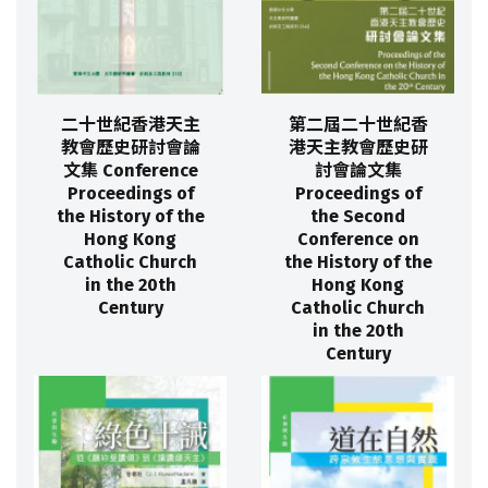
二十世紀香港天主
第二屆二十世紀香
教會歷史研討會論
港天主教會歷史研
文集 Conference
討會論文集
Proceedings of
Proceedings of
the History of the
the Second
Hong Kong
Conference on
Catholic Church
the History of the
in the 20th
Hong Kong
Century
Catholic Church
in the 20th
Century