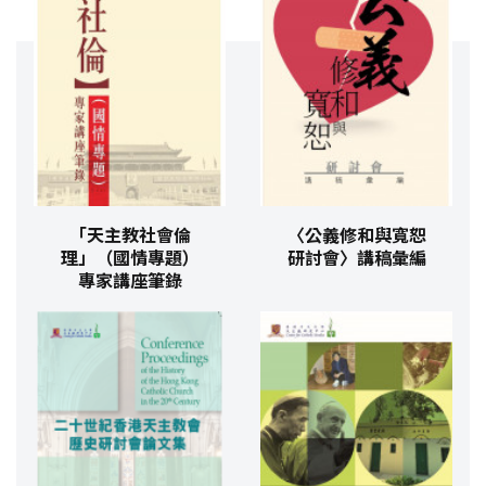
「天主教社會倫
〈公義修和與寬恕
理」（國情專題）
研討會〉講稿彙編
專家講座筆錄