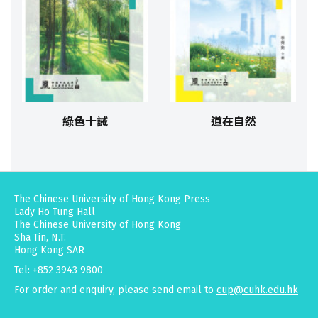
綠色十誡
道在自然
The Chinese University of Hong Kong Press
Lady Ho Tung Hall
The Chinese University of Hong Kong
Sha Tin, N.T.
Hong Kong SAR
Tel: +852 3943 9800
For order and enquiry, please send email to
cup@cuhk.edu.hk