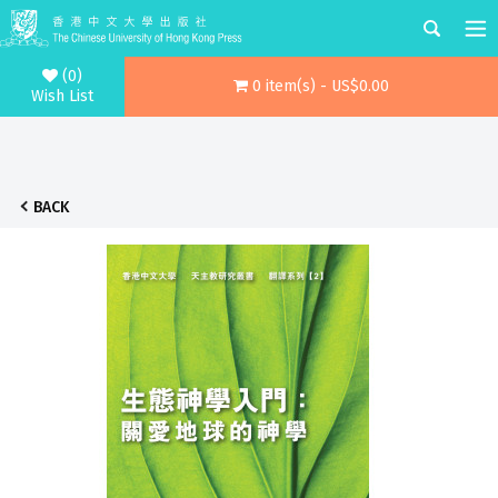
(0)
0 item(s) - US$0.00
Wish List
BACK