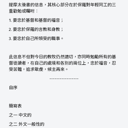
提摩太後書的信息，其核心部分在於保羅對年輕同工的三
重勸勉或囑咐︰
1. 要忠於基督和基督的福音；
2. 要忠於保羅的言教和身教；
3. 要忠於自己所領受的職事。
此信息不但對今日的教牧仍然適切，亦同時勉勵所有的基
督徒讀者，在自己的處境和各別的崗位上，忠於福音，忍
受苦難，追求敬虔，候主再來。
-----------------
自序
簡寫表
之一 中文的
之二 外文一般性的