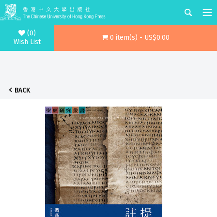
(0)
0 item(s) - US$0.00
Wish List
BACK