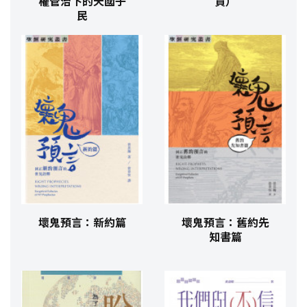
權管治下的天國子
貨）
民
壞鬼預言：新約篇
壞鬼預言：舊約先
知書篇