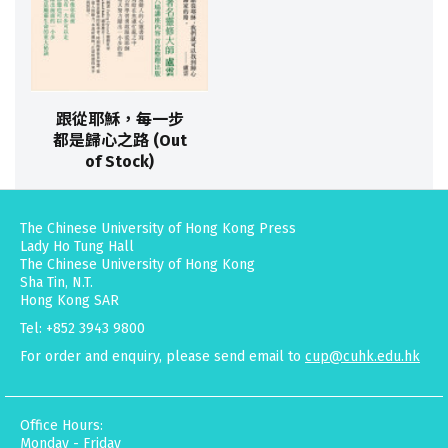
跟從耶穌，每一步
都是歸心之路 (Out
of Stock)
The Chinese University of Hong Kong Press
Lady Ho Tung Hall
The Chinese University of Hong Kong
Sha Tin, N.T.
Hong Kong SAR
Tel: +852 3943 9800
For order and enquiry, please send email to
cup@cuhk.edu.hk
Office Hours:
Monday - Friday