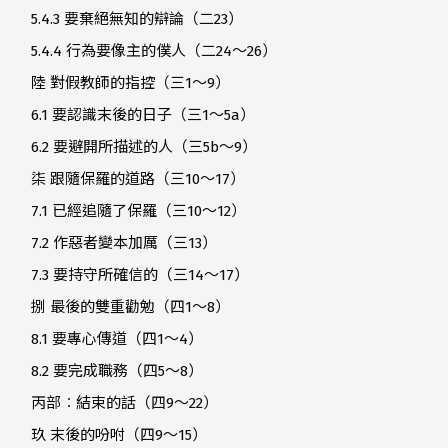
5.4.3 要棄絕無知的辯論（二23）
5.4.4 行為要像主的僕人（二24～26）
陸 對假教師的指控（三1～9）
6.1 要認識末後的日子（三1～5a）
6.2 要避開所描述的人（三5b～9）
柒 跟隨保羅的道路（三10～17）
7.1 已經追隨了保羅（三10～12）
7.2 作惡者變本加厲（三13）
7.3 要持守所確信的（三14～17）
捌 最後的雙重勸勉（四1～8）
8.1 要專心傳道（四1～4）
8.2 要完成職務（四5～8）
丙部︰結束的話（四9～22）
玖 末後的吩咐（四9～15）