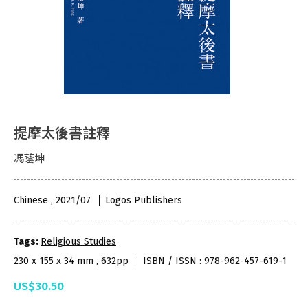
提摩太後書註釋
馮蔭坤
Chinese , 2021/07
Logos Publishers
Tags:
Religious Studies
230 x 155 x 34 mm , 632pp
ISBN / ISSN : 978-962-457-619-1
US$30.50