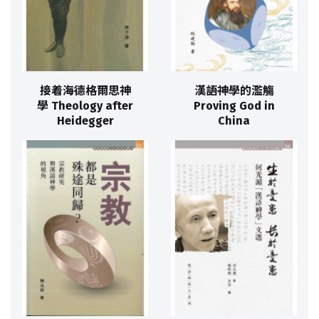
接着海德格爾思神
漢語神學的濫觴
學 Theology after
Proving God in
Heidegger
China