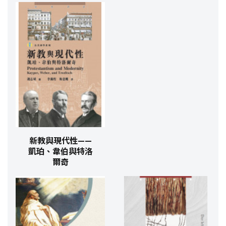
新教與現代性——
凱珀、韋伯與特洛
爾奇