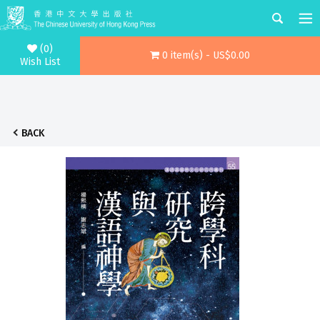
(0)
0 item(s) - US$0.00
Wish List
BACK