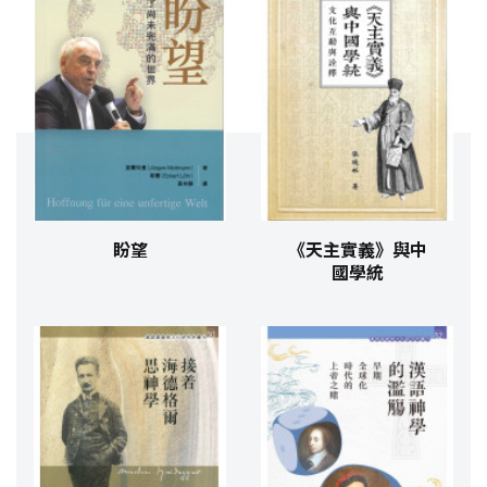
盼望
《天主實義》與中
國學統