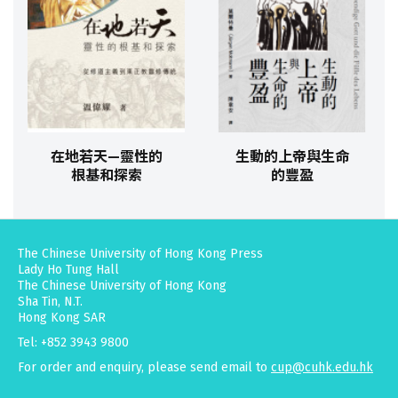
在地若天—靈性的
生動的上帝與生命
根基和探索
的豐盈
The Chinese University of Hong Kong Press
Lady Ho Tung Hall
The Chinese University of Hong Kong
Sha Tin, N.T.
Hong Kong SAR
Tel: +852 3943 9800
For order and enquiry, please send email to
cup@cuhk.edu.hk