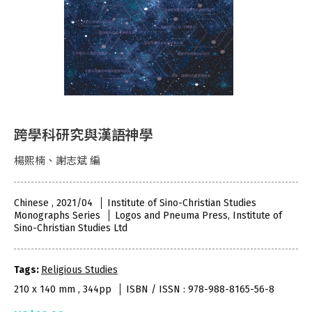
跨學科研究與漢語神學
楊熙楠、謝志斌 編
Chinese , 2021/04
Institute of Sino-Christian Studies
Monographs Series
Logos and Pneuma Press, Institute of
Sino-Christian Studies Ltd
Tags:
Religious Studies
210 x 140 mm , 344pp
ISBN / ISSN : 978-988-8165-56-8