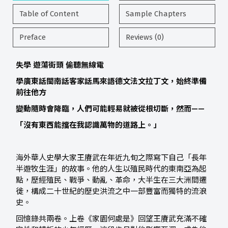
Table of Content
Sample Chapters
Preface
Reviews (0)
失學 遊蕩街頭 偷聽無線電
學廣東話閩南話客家話馬來語德文法文
拉丁文，始終準備
前往他方
變動隨時會降臨，人們可能輕易就被
從根切斷，然而——
「沒有東西能擋在我認識萬物的道路上。」
海外華人史學大家王賡武在年近九旬之際寫下自己「長年
半遊牧生涯」的故事。他的人生以殖民時代的東南亞為起
點，歷經殖民、戰爭、動亂、革命，大半生在三大洲間遷
徙，構成二十世紀的歷史洪流之中一部豐富而獨特的流浪
史。
回憶錄共兩卷。上卷《家園何處是》回望王賡武充滿不確