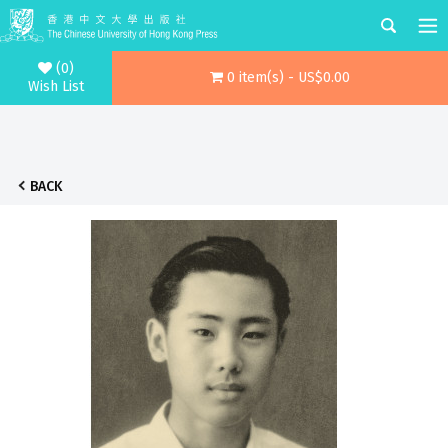
(0)
0 item(s) - US$0.00
Wish List
BACK