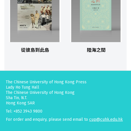
從彼島到此島
陸海之間
The Chinese University of Hong Kong Press
Lady Ho Tung Hall
The Chinese University of Hong Kong
Sha Tin, N.T.
Hong Kong SAR
Tel: +852 3943 9800
For order and enquiry, please send email to
cup@cuhk.edu.hk