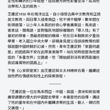
定性和轉折的少年經歷，這段歲月對他影響至深，成為他
治學和人生的底色。
王賡武1930 年在南洋出生，自小接受古典中文教育和正統
英文教育。因日軍入侵東南亞，他不得不輟學，數年間在
街頭遊蕩，以少年人本真的好奇心學會廣東話、馬來語、
客家話、閩南語，並對殖民地錯綜複雜的「華人性」有了
最初的領會。憑藉奇跡般的機緣，他在日本戰敗前夕重拾
學業、考入國立中央大學，卻親身見證父母諄諄教導的那
個故園中國終歸於幻滅。然而，青年王賡武對「家園何處
是」的困惑與不安在此際漸漸撫平。站在兒時經歷為他塑
造的「多重世界」交匯處，他「開始感到沒有東西能擋在
我認識萬物的道路上」。
下卷《心安即是家》由王賡武與太太林娉婷合著，繼續述
說他們在情感和知性上的探索旅程。
~~~~~~~
「王賡武是一位在馬來西亞、中國、英國、澳洲和新加坡
廣受讚譽的偉大的中國歷史學家。本書是他的自傳，講述
了他的童年和在中國內外輾轉求學的生涯，動人、親切而
又謙遜。」