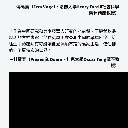
—傅高義（Ezra Vogel，哈佛大學Henry Ford II社會科學
榮休講座教授）
「作為中國研究和東南亞華人研究的老前輩，王賡武以最
親切的方式書寫了他在英屬馬來亞和中國的早年回憶。這
種生命的起點有可能讓他過漂泊不定的混亂生活，但他卻
航向了更恢宏的世界。」
—杜贊奇（Prasenjit Duara，杜克大學Oscar Tang講座教
授）