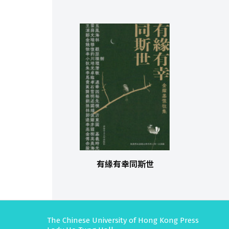
有緣有幸同斯世
The Chinese University of Hong Kong Press