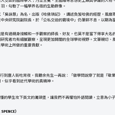
深入交談的國際學人；乃至王冕、王國維等思想史上頗具爭議的人物
片羽，勾勒了一幅學界名宿的生動群像。
以「吳詠慧」為名，出版《哈佛瑣記》，講述負笈哈佛的經歷，風靡
任中央研究院副院長，於「公私交迫的窘境中」仍筆耕不息，以期為
然是有過親身接觸和一手觀察的師長、好友，也莫不是當下得享大名
國研究者均有細膩觀察，呈現更加開闊的全球學術視野。文筆親切、
在學術上所做的重要貢獻。
步行到唐人街吃宵夜，我聽余先生一再說：「做學問說穿了就是『敬
閃，似乎看到近代學術的真精神。
懂懂的學生攻下英文的灘頭堡，讓我們不再懼怕外語閱讀，立意為小
 SPENCE）