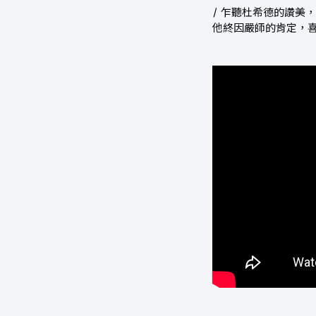
/ 乍聽杜希德的讚美
他終因嚴師的肯定，