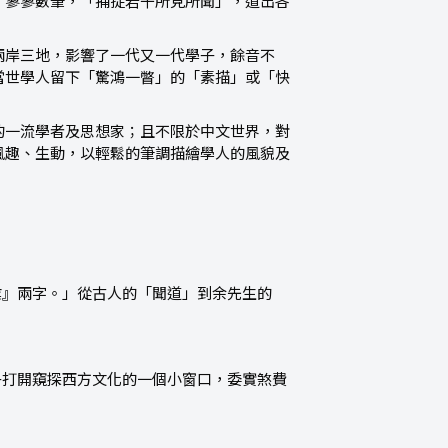
。寥寥數筆，「捕捉若干所見所聞」，道出各
兩岸三地，影響了一代又一代學子，餘音不
當世學人留下「驚鴻一瞥」的「素描」或「快
的一流學者及思想家；且不限於中文世界，對
風趣、生動，以輕鬆的筆調描繪學人的風貌及
業』兩字。」從古人的「聞道」到余先生的
子打開窺探西方文化的一個小窗口，委實煞費