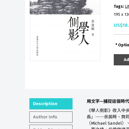
Tags:
Li
195 x 1
US$18
Opti
Ad
用文字—捕捉這個時
Description
《學人側影》收入中
Author Info.
長」──余英時、齊邦媛
（Michael Sande