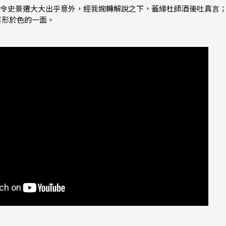
，令史景遷大大出乎意外，經我婉轉解說之下，蓋緣杜師酒後吐真言
喜形於色的一面。