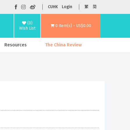
CUHK
Login
繁
简
(0)
0 item(s) - US$0.00
Wish List
Resources
The China Review