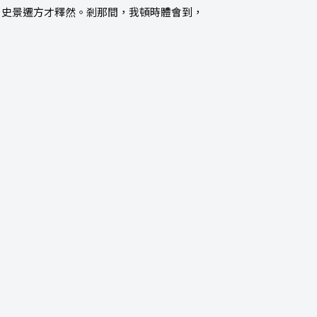
；史景遷方才釋然。剎那間，我頓時體會到，