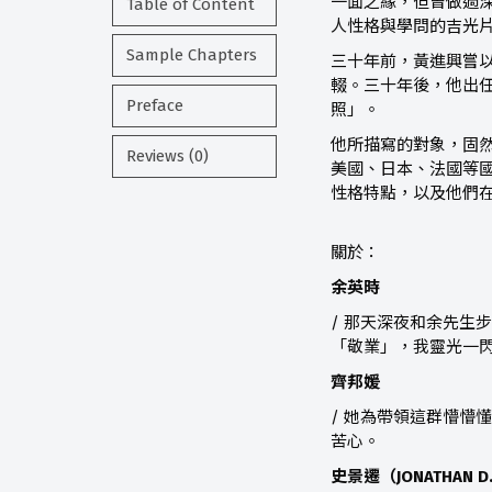
一面之緣，但曾做過
Table of Content
人性格與學問的吉光
Sample Chapters
三十年前，黃進興嘗
輟。三十年後，他出
Preface
照」。
他所描寫的對象，固
Reviews (0)
美國、日本、法國等
性格特點，以及他們
關於：
余英時
/ 那天深夜和余先生
「敬業」，我靈光一
齊邦媛
/ 她為帶領這群懵懵
苦心。
史景遷（JONATHAN D.