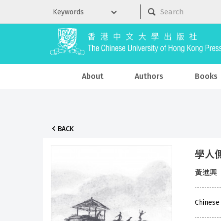
About
Authors
Books
BACK
學人
黃進興
Chinese