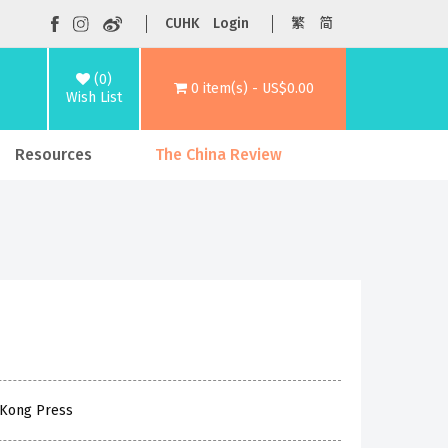
CUHK
Login
繁
简
(0)
0 item(s) - US$0.00
Wish List
Resources
The China Review
 Kong Press