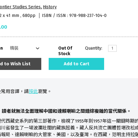
ontier Studies Series
,
History
52 x 41 mm , 680pp
ISBN / ISSN : 978-988-237-104-0
.00
on
Out Of
Quantity:
Stock
d to Wish List
Add to Cart
及常用音譯，請
按此
瀏覽。
代，讀者就無法全面理解中國和達賴喇嘛之間錯綜複雜的當代關係。
代西藏史系列的第三部著作，檢視了1955年到1957年這一關鍵時
四川省發生了一場波瀾壯闊的藏族起義。藏人反共流亡團體哲堪孜松
情報局、達賴喇嘛的大管家、美國，以及臺灣。在西藏，范明主持拉