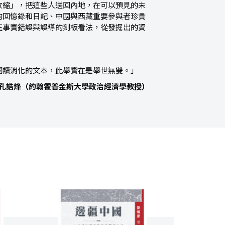
收縮」，把這些人送回內地，在可以預見的未
的回憶錄和日記、中國與西藏重要參與者珍貴
正事實錯誤與誤導的刻板看法，從發掘出的資
閱讀消化的文本，此舉實在是舉世無雙。」
孔誥烽（約翰霍普金斯大學政治經濟學教授）