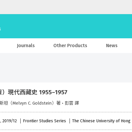
Journals
Other Products
News
）現代西藏史 1955–1957
坦（Melvyn C. Goldstein）著 • 彭雲 譯
 , 2019/12
Frontier Studies Series
The Chinese University of Hong