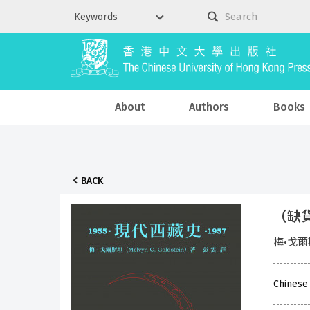
About
Authors
Books
BACK
（缺貨
梅•戈爾斯
Chinese