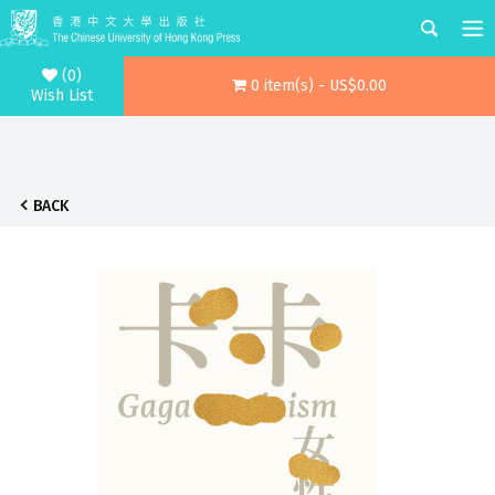
(0)
0 item(s) - US$0.00
Wish List
BACK