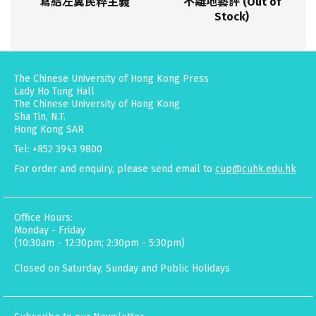
寫給左翼民粹主義
不離地藝評 (Out of
Stock)
The Chinese University of Hong Kong Press
Lady Ho Tung Hall
The Chinese University of Hong Kong
Sha Tin, N.T.
Hong Kong SAR
Tel: +852 3943 9800
For order and enquiry, please send email to
cup@cuhk.edu.hk
Office Hours:
Monday - Friday
(10:30am - 12:30pm; 2:30pm - 5:30pm)
Closed on Saturday, Sunday and Public Holidays