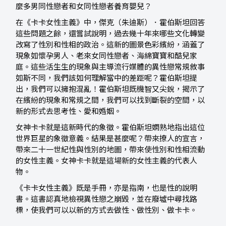
麼多男同性戀者和女同性戀者養育嬰兒？
在《卡卡女性主義》中，傑克（朱迪斯）．霍伯斯坦回答
這些問題之餘，還嘗試說明，過去幾十年來哪些文化轉變
改寫了性別和性相的政治。這新的圖景色彩繽紛，涵蓋了
現象如懷孕男人、老來女同性戀者、海綿寶寶和酷兒家
庭。這些活生生的現象與主導流行媒體的異性戀常規敘事
如斯不同，我們該如何理解當中的差距呢？霍伯斯坦提
出，我們可以擁抱混亂！霍伯斯坦既機智又尖銳，揭示了
在繽紛的現象和常規之間，我們可以找到斷裂的空間，以
新的形式去思考性、愛和婚姻。
女神卡卡就是這新時代的象徵。霍伯斯坦嫻熟地指出這位
世界巨星的象徵意義。結果是甚麼呢？帶來撩人的宣言，
帶來二十一世紀性與性別的地圖，帶來使性別和性相流動
的女性主義。女神卡卡就是這場新的女性主義的代表人
物。
《卡卡女性主義》既是手冊，亦是指南，也是性的說明
書。這書認真地檢視異性戀之崩毀，並在廢墟中尋找路
標，使我們可以以新的方式去做性、做性別、做卡卡。