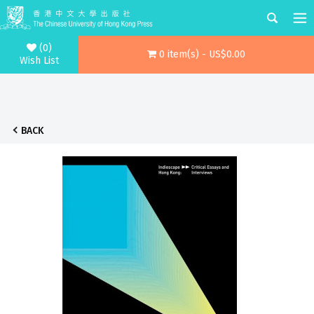
(0)
0 item(s) - US$0.00
Wish List
BACK