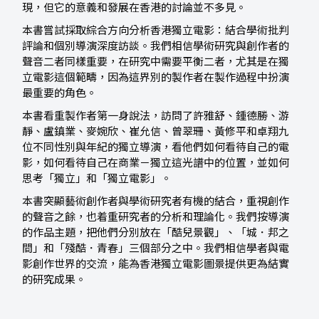
現，但它的意義和發展在香港的討論並不多見。
本書嘗試採取綜合方向分析香港獨立電影：結合學術批判
評論和個別導演深度訪談。我們相信學術研究與創作者的
聲音二者同樣重要，在研究中需要平衡二者，尤其是在獨
立電影這個範疇，因為這界別的製作者在製作過程中扮演
最重要的角色。
本書看重製作者第一身說法，訪問了許雅舒、鍾德勝、游
靜、盧鎮業、麥婉欣、崔允信、曾翠珊、黃修平和卓翔九
位不同性別與年紀的獨立導演，看他們如何看待自己的電
影，如何看待自己在商業－獨立這光譜中的位置，並如何
思考「獨立」和「獨立電影」。
本書突顯藝術創作者與學術研究者有機的結合，重視創作
的聲音之餘，也着重研究者的分析和理論化。我們按導演
的作品主題，把他們分別放在「酷兒景觀」、「城．邦之
間」和「殘酷．青春」三個部分之中。我們相信學者與電
影創作世界的交流，能為香港獨立電影圖景提供更為結實
的研究成果。