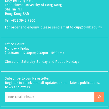
Lady Ho Tung Hall
The Chinese University of Hong Kong
Sha Tin, N.T.
Hong Kong SAR
Tel: +852 3943 9800
For order and enquiry, please send email to
cup@cuhk.edu.hk
Office Hours:
Monday - Friday
(10:30am - 12:30pm; 2:30pm - 5:30pm)
Closed on Saturday, Sunday and Public Holidays
Subscribe to our Newsletter.
Register to receive email updates on our latest publications,
news and offers.