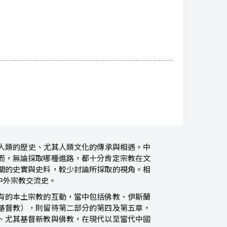
審視人類的歷史、尤其人類文化的傳承與相遇。中
而，無論採取哪種進路，都十分肯定宗教在文
關的史實與史料，較少討論所採取的視角。相
檢視中外宗教交流史。
有的本土宗教的互動，當中包括佛教、伊斯蘭
基督教），則留待第二部分的第四及第五章，
、尤其基督新教與佛教，在現代以至當代中國