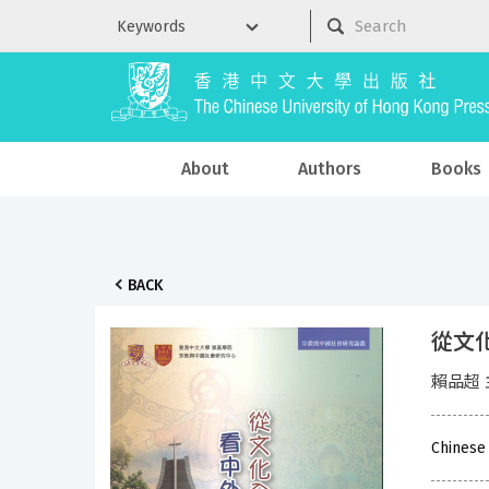
About
Authors
Books
BACK
從文
賴品超 
Chinese