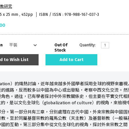
教研究
65 x 25 mm , 452pp
ISBN / ISSN : 978-988-167-037-3
.00
on
Out Of
Quantity:
Stock
d to Wish List
Add to Cart
alization）的熾熱討論，近年越來越多外國學者採用全球的視野來
泛的進路，反而較多以中國為中心或出發點，考察中西文化交流。然
要角色。過往，已有學者探討中外宗教關係史，但主要在平實交代相
是以文化全球化（globalization of culture）的視角，來
部分。第一部分共有三章，分別處理在古代中國，外來宗教與中國固
景教。至於同屬基督宗教的羅馬公教（天主教）及基督新教（一般稱
中國的互動。第三部分集中從文化全球化的視角，探討外來宗教之間