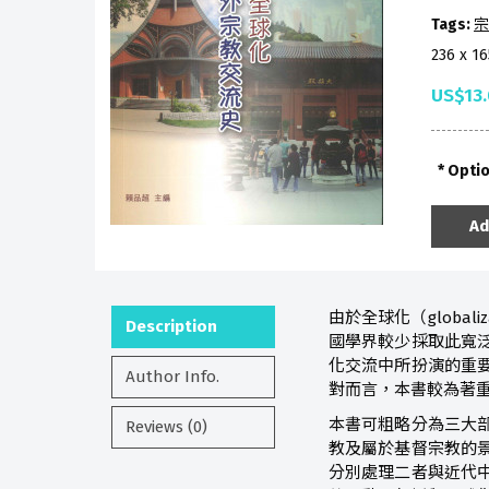
Tags:
宗
236 x 1
US$13
Opti
Ad
由於全球化（glob
Description
國學界較少採取此寬
化交流中所扮演的重
Author Info.
對而言，本書較為著重的，
本書可粗略分為三大
Reviews (0)
教及屬於基督宗教的
分別處理二者與近代