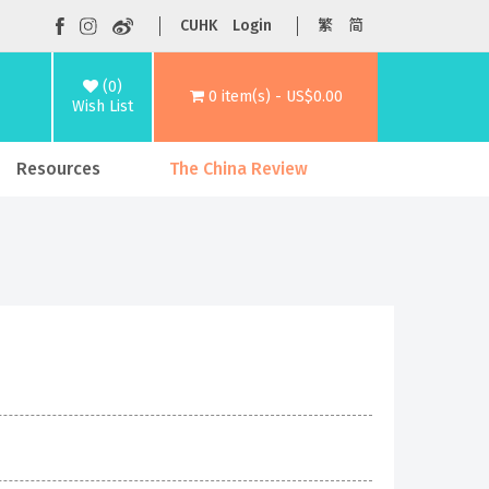
CUHK
Login
繁
简
(0)
0 item(s) - US$0.00
Wish List
Resources
The China Review