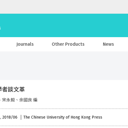
Journals
Other Products
News
學者談文革
、宋永毅、余國良 編
 , 2018/06
The Chinese University of Hong Kong Press