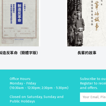
製造反革命（簡體字版）
長輩的故事
Office Hours:
Subscribe to ou
Monday - Friday
Register to rec
(10:30am - 12:30pm; 2:30pm - 5:30pm)
and offers.
Closed on Saturday, Sunday and
Public Holidays