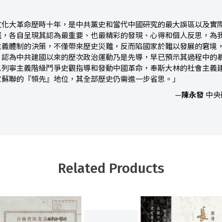
文化大革命歷時十年，是中共黨史和當代中國研究的最大誤區以及實
羅，各自呈現其認為最重要、也最精彩的發現、心得和個人反思，為
主義體制的決策，不僅帶來歷史災難，反而陷國家於難以發展的窘境
，認為中共建國以來的歷次政治運動乃是先導，早已預示其過程中的
思列寧主義階級鬥爭史觀指導和發動中國革命，奉斯大林的社會主義
家蘇聯的『領先』地位，其全部歷史仍需進一步省思。」
—
陳永發
中央
Related Products