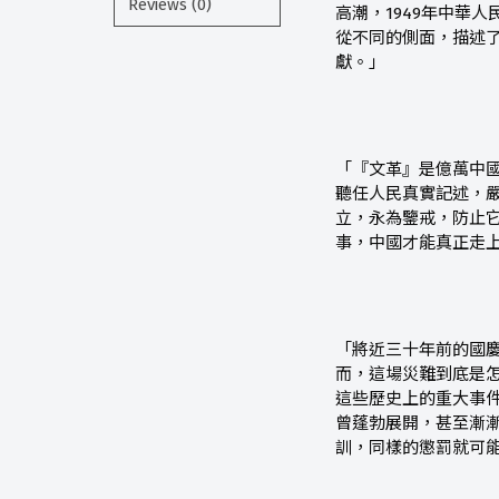
Reviews (0)
高潮，1949年中華
從不同的側面，描述
獻。」
「『文革』是億萬中
聽任人民真實記述，
立，永為鑒戒，防止
事，中國才能真正走
「將近三十年前的國
而，這場災難到底是
這些歷史上的重大事
曾蓬勃展開，甚至漸
訓，同樣的懲罰就可