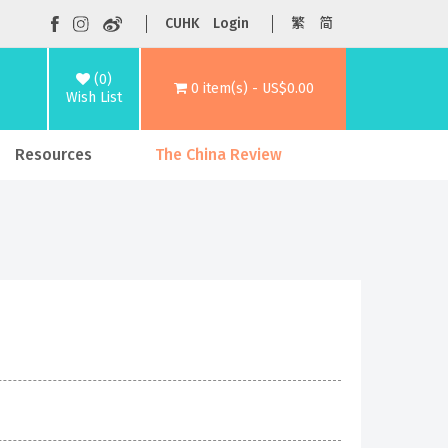
CUHK
Login
繁
简
(0)
0 item(s) - US$0.00
Wish List
Resources
The China Review