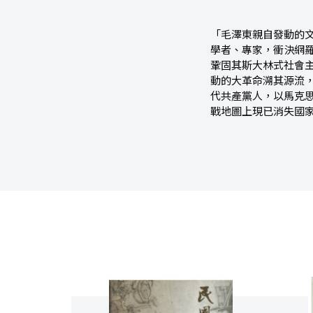
「毛澤東親自發動的
學者、專家，衝決網
鞏固其斯大林式社會
動的大革命溯其源流
代共產黨人，以馬克
戰地圖上現已消失國