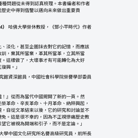
的種種問題從未得到認真梳理。本書編者和作者
從歷史中得到借鑒以邁向未來做出重要貢
el
）
哈佛大學榮休教授，《鄧小平時代》作者
化、淡化，甚至企圖抹去對它的記憶，而應該
教訓，棄其所當棄，革其所當革，立其所當
度。這樣做了，大壞事才有可能轉化為大好
正復興。」
究館資深館員，中國社會科學院榮譽學部委員
難！』從而為當代中國揭開了新的一頁。然
光榮革命、辛亥革命、十月革命、納粹興起，
視，自從文革結束以後，它的研究和討論並不
避免。這是很不幸的，因為不正視慘痛歷史教
希望它被視為開端和引子，而不是定論。」
大學中國文化研究所名譽高級研究員，前所長