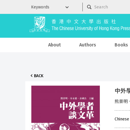
About
Authors
Books
BACK
中外
熊景明
Chinese