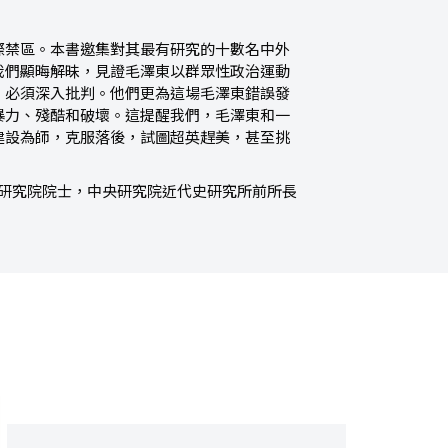
際禁區。本書邀集對其最有研究的十數名中外
我們顯晦解昧，見證毛澤東以群眾性政治運動
，必須深入批判。他們更為這場毛澤東錯誤發
暴力、殘酷和破壞。這提醒我們，毛澤東和一
建設為師，克服落後，試圖超英趕美，甚至挑
研究院院士，中央研究院近代史研究所前所長