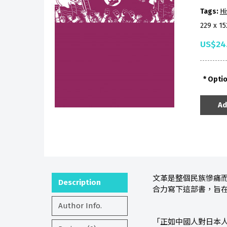
Tags:
Hi
229 x 1
US$24
Opti
Ad
文革是整個民族慘痛
Description
合力寫下這部書，旨
Author Info.
「正如中國人對日本人