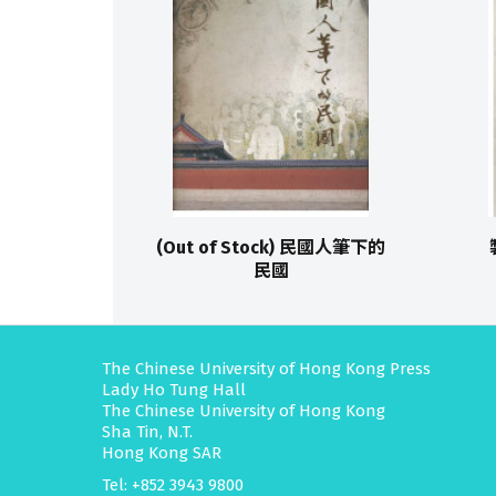
(Out of Stock) 民國人筆下的
民國
The Chinese University of Hong Kong Press
Lady Ho Tung Hall
The Chinese University of Hong Kong
Sha Tin, N.T.
Hong Kong SAR
Tel: +852 3943 9800