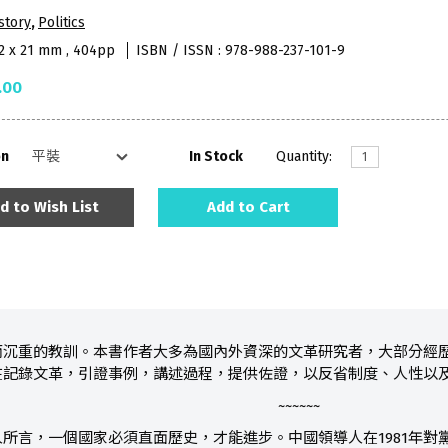
story
,
Politics
52 x 21 mm , 404pp
ISBN / ISSN : 978-988-237-101-9
.00
on
In Stock
Quantity:
d to Wish List
Add to Cart
而沉重的教訓。本書作者大多為國內外資深的文革研究者，大部分經
在記錄文革，引證事例，講述過程，提供佐證，以反省制度、人性以
~~~~~~
所言，一個國家必須直面歷史，才能進步。中國領導人在1981年對