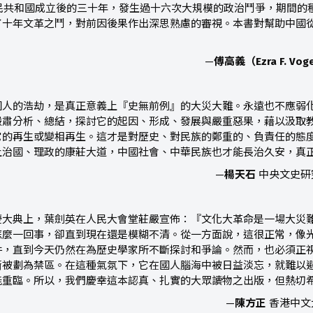
人民共和國成立後的三十年，發生過十六次大規模的政治鬥爭，期間
了十年文革之鬥，對前因後果作出深思熟慮的審視。本書對幫助中國
—
傅高義（
Ezra F. Vog
國人的浩劫，是真正意義上『史無前例』的大災大難。永遠也不應弱
嚴肅分析、總結，探討它的起因、形成、發展與嚴重惡果，藉以汲取
它的再生或變相再生。這才是對歷史、對民族的鄭重的、負責任的態
上治國、理政的康莊大道，中國社會、中華民族也才能長治久安，真
—
楊天石
中央文史研
慶大典上，葉劍英在人民大會堂莊嚴宣佈：『文化大革命是一場大災
怎麼一回事，卻直到現在還是模糊不清。從一方面說，這很正常，像
件，直到今天仍然在為歷史學家所不斷探討和爭論。然而，也必須正
漸被劃為禁區。在這種氣氛下，它在國人腦海中被日益淡忘，就難以
能重臨。所以，我們慶幸這本認真、扎實的大眾讀物之出版，但熱切
—
陳方正
香港中文