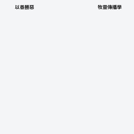
以善勝惡
牧靈傳播學