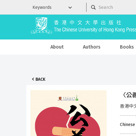
About
Authors
Books
BACK
〈公
香港中
Chinese