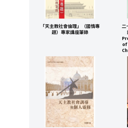
「天主教社會倫理」（國情專
二
題）專家講座筆錄
Pr
of
Ch