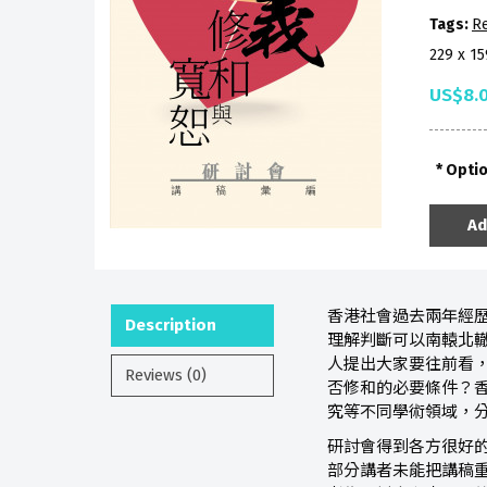
Tags:
Re
229 x 1
US$8.
Opti
Ad
香港社會過去兩年經
Description
理解判斷可以南轅北
人提出大家要往前看
Reviews (0)
否修和的必要條件？香
究等不同學術領域，
研討會得到各方很好
部分講者未能把講稿