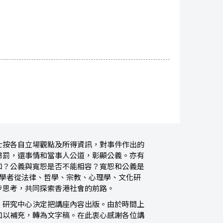
士按各自立場觀點及所得資訊，對事件作出的
懲罰，還事情和當事人公道，彰顯公義。亦有
和？公義與寬恕是否不能相容？寬恕和公義是
請學者從法律、哲學、宗教、心理學、文化研
步思考，共同探索香港社會的前路。
，研究中心決定把講座內容出版。由於時間上
加以補充，轉為文字稿。在此衷心感謝各位講