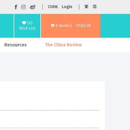
CUHK
Login
繁
简
(0)
0 item(s) - US$0.00
Wish List
Resources
The China Review