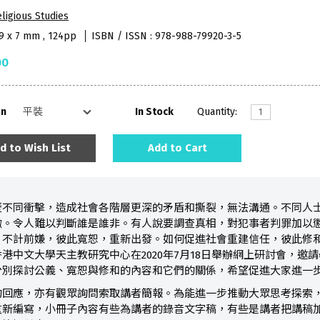
ligious Studies
59 x 7 mm , 124pp
ISBN / ISSN : 978-988-79920-3-5
00
on
In Stock
Quantity:
d to Wish List
Add to Cart
歷不同衝擊，造成社會各階層更深的矛盾和撕裂，無法溝通。不同人
轍。令人難以判斷誰是誰非。有人說要調查真相，對犯事者判罪加以
，不計前嫌，彼此寬恕，重新出發。如何促進社會重建信任，彼此修
港中文大學天主教研究中心在2020年7月18日舉辦網上研討會，邀
分別探討公義、寬恕與修和的內容和它們的關係，希望促進大家進一
的回應，亦有觀眾詢問索取講者簡報。為能進一步推動大眾思考探索
重新編寫，小冊子內容有些為講者的錄音文字稿，有些是講者把講稿