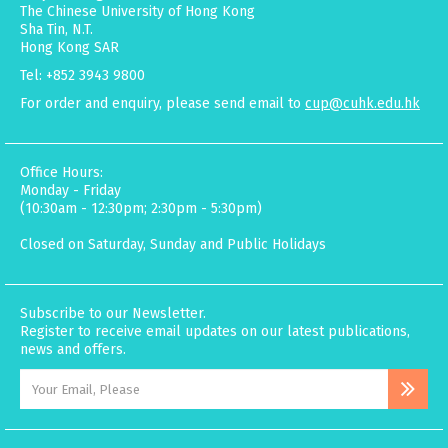
The Chinese University of Hong Kong
Sha Tin, N.T.
Hong Kong SAR
Tel: +852 3943 9800
For order and enquiry, please send email to
cup@cuhk.edu.hk
Office Hours:
Monday - Friday
(10:30am - 12:30pm; 2:30pm - 5:30pm)
Closed on Saturday, Sunday and Public Holidays
Subscribe to our Newsletter.
Register to receive email updates on our latest publications,
news and offers.