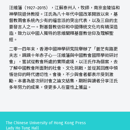
汪維藩（1927–2015），江蘇泰州人，牧師，南京金陵協和
神學院退休教授。汪氏為八十年代中國改革開放以來，基
督教兩會系統內少有的福音派的突出代表，以及三自的主
要發言人之一。對基督教信仰和中國傳統文化均有精深造
詣，致力以中國人獨特的思維闡釋基督教信仰及理解聖
經。
二零一四年末，香港中國神學研究院舉辦了「蒼茫有路更
夫志，踽踽十年赤子心─汪維藩與中國教會國際學術研討
會」，嘗試從教會所處的實際處境，以汪氏作為個案，去
了解中國教會所面對的社會、文化挑戰，並從其回應中領
悟信仰的時代適切性。會後，不少與會者都表示受到激
勵。本書為是次研討會之論文結集，期盼與讀者分享汪氏
多年努力的成果，使更多人在靈性上獲益。
The Chinese University of Hong Kong Press
Lady Ho Tung Hall