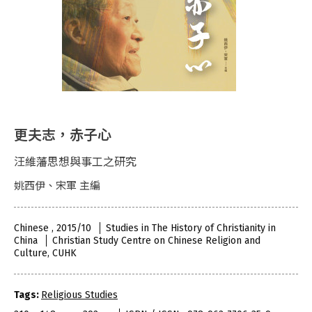
更夫志，赤子心
汪維藩思想與事工之研究
姚西伊、宋軍 主編
Chinese , 2015/10
Studies in The History of Christianity in
China
Christian Study Centre on Chinese Religion and
Culture, CUHK
Tags:
Religious Studies