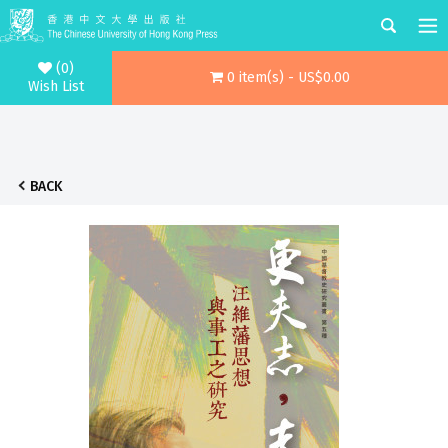
(0)
0 item(s) - US$0.00
Wish List
BACK