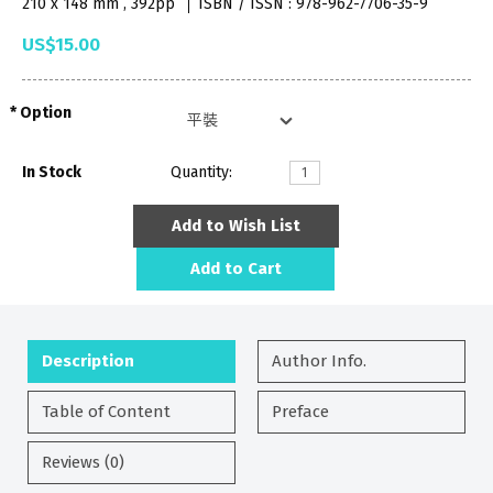
210 x 148 mm , 392pp
ISBN / ISSN : 978-962-7706-35-9
US$15.00
Option
In Stock
Quantity:
Add to Wish List
Add to Cart
Description
Author Info.
Table of Content
Preface
Reviews (0)