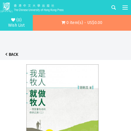
(0)
0 item(s) - US$0.00
Wish List
BACK