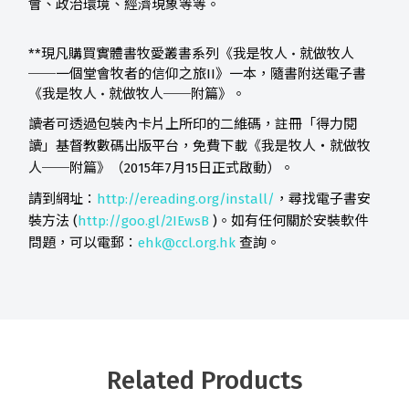
會、政治環境、經濟現象等等。
**現凡購買實體書牧愛叢書系列《我是牧人
就做牧人
‧
──一個堂會牧者的信仰之旅II》一本，隨書附送電子書
《我是牧人
就做牧人──附篇》。
‧
讀者可透過包裝內卡片上所印的二維碼，註冊「得力閱
讀」基督教數碼出版平台，免費下載《我是牧人‧就做牧
人──附篇》（2015年7月15日正式啟動）。
請到網址：
http://ereading.org/install/
，尋找電子書安
裝方法 (
http://goo.gl/2IEwsB
)。如有任何關於安裝軟件
問題，可以電郵：
ehk@ccl.org.hk
查詢。
Related Products