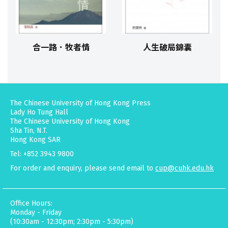
合一路．牧者情
人生破局錦囊
The Chinese University of Hong Kong Press
Lady Ho Tung Hall
The Chinese University of Hong Kong
Sha Tin, N.T.
Hong Kong SAR
Tel: +852 3943 9800
For order and enquiry, please send email to
cup@cuhk.edu.hk
Office Hours:
Monday - Friday
(10:30am - 12:30pm; 2:30pm - 5:30pm)