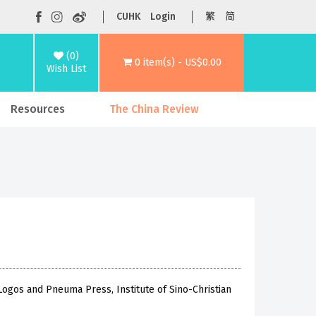
CUHK
Login
繁
简
(0)
0 item(s) - US$0.00
Wish List
Resources
The China Review
Logos and Pneuma Press, Institute of Sino-Christian