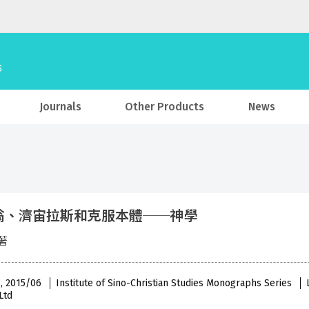
Journals
Other Products
News
翁、濟宙拉斯和克服本體──神學
著
 , 2015/06
Institute of Sino-Christian Studies Monographs Series
Ltd