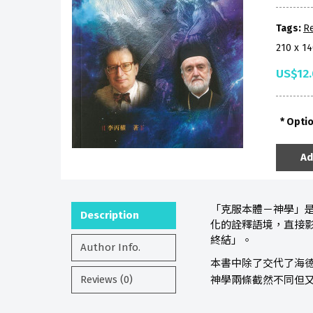
Tags:
Re
210 x 1
US$12
Opti
Ad
「克服本體－神學」
Description
化的詮釋語境，直接
終結」。
Author Info.
本書中除了交代了海
Reviews (0)
神學兩條截然不同但