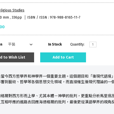
ligious Studies
40 mm , 336pp
ISBN / ISSN : 978-988-8165-11-7
.00
on
In Stock
Quantity:
d to Wish List
Add to Cart
是當今西方哲學界和神學界一個重要主題。這個題目和「後現代語境
影響到藝術、哲學等各個思想文化領域，而直接催生後現代理論的一
德格爾對西方形而上學、尤其本體－神學的批判，更重點分析馬里翁
又互相呼應的進路去回應海德格爾的批判，最後更從漢語學界的視角