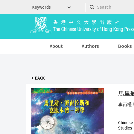
About
Authors
Books
BACK
馬里
李丙權 
Chinese
Studies 