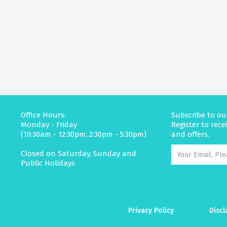
Office Hours:
Subscribe to ou
Monday - Friday
Register to rec
(10:30am - 12:30pm; 2:30pm - 5:30pm)
and offers.
Closed on Saturday, Sunday and
Public Holidays
Privacy Policy
Discl