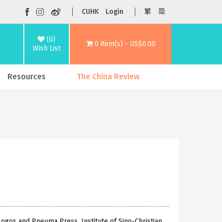
CUHK
Login
繁
简
(0)
0 item(s) - US$0.00
Wish List
Resources
The China Review
Logos and Pneuma Press, Institute of Sino-Christian