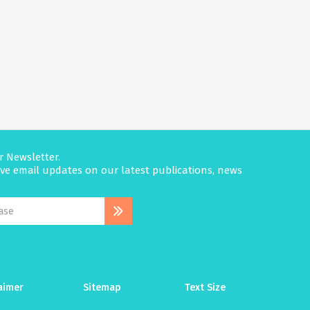
r Newsletter.
eive email updates on our latest publications, news
aimer
Sitemap
Text Size