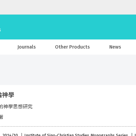
Journals
Other Products
News
論神學
的神學思想研究
著
 , 2014/10
Institute of Sino-Christian Studies Monographs Series