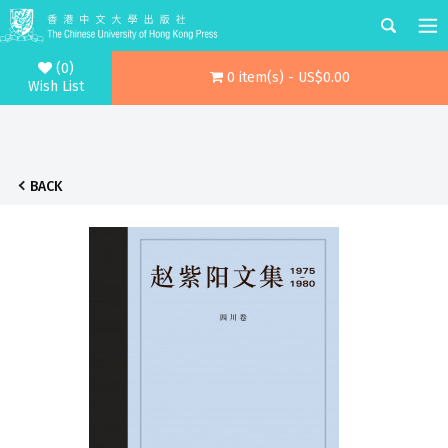
(0)
0 item(s) - US$0.00
Wish List
BACK