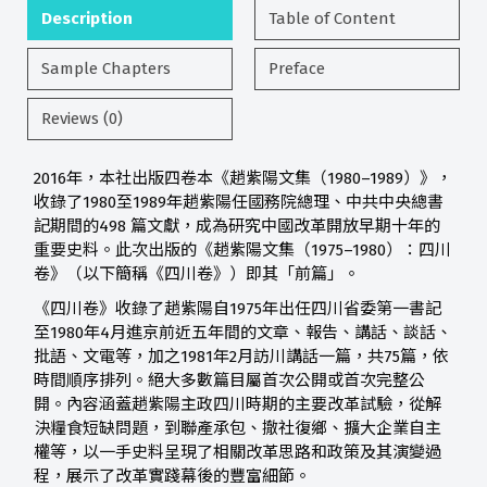
Description
Table of Content
Sample Chapters
Preface
Reviews (0)
2016年，本社出版四卷本《趙紫陽文集（1980–1989）》，
收錄了1980至1989年趙紫陽任國務院總理、中共中央總書
記期間的498 篇文獻，成為研究中國改革開放早期十年的
重要史料。此次出版的《趙紫陽文集（1975–1980）：四川
卷》（以下簡稱《四川卷》）即其「前篇」。
《四川卷》收錄了趙紫陽自1975年出任四川省委第一書記
至1980年4月進京前近五年間的文章、報告、講話、談話、
批語、文電等，加之1981年2月訪川講話一篇，共75篇，依
時間順序排列。絕大多數篇目屬首次公開或首次完整公
開。內容涵蓋趙紫陽主政四川時期的主要改革試驗，從解
決糧食短缺問題，到聯產承包、撤社復鄉、擴大企業自主
權等，以一手史料呈現了相關改革思路和政策及其演變過
程，展示了改革實踐幕後的豐富細節。