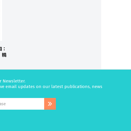
四：
．精
r Newsletter.
eive email updates on our latest publications, news