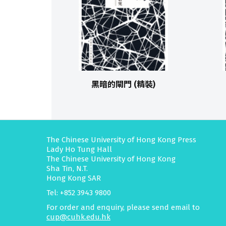
黑暗的閘門 (精裝)
The Chinese University of Hong Kong Press
Lady Ho Tung Hall
The Chinese University of Hong Kong
Sha Tin, N.T.
Hong Kong SAR
Tel: +852 3943 9800
For order and enquiry, please send email to
cup@cuhk.edu.hk