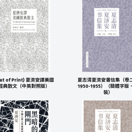
ut of Print) 夏濟安譯美國
夏志清夏濟安書信集（卷
經典散文（中英對照版）
1950-1955）（簡體字版
裝）