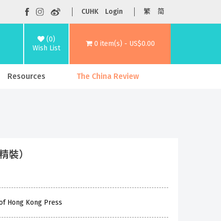
CUHK
Login
繁
简
(0)
0 item(s) - US$0.00
Wish List
Resources
The China Review
．精裝）
 of Hong Kong Press