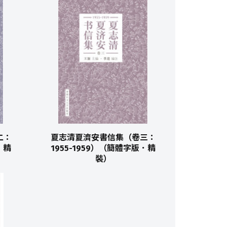
二：
夏志清夏濟安書信集（卷三：
．精
1955-1959）（簡體字版．精
裝）