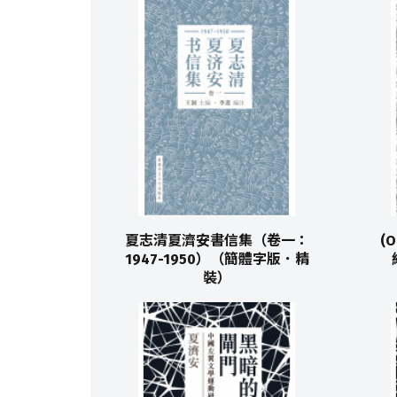
夏志清夏濟安書信集（卷一：
(O
1947-1950）（簡體字版．精
裝）