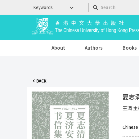
About
Authors
Books
BACK
夏志清
王洞 主
Chinese