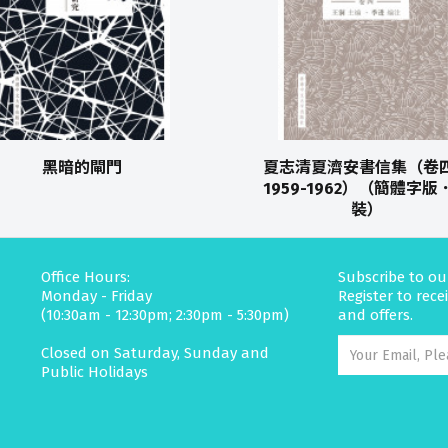
黑暗的閘門
夏志清夏濟安書信集（卷
1959-1962）（簡體字版
裝）
Office Hours:
Subscribe to ou
Monday - Friday
Register to rec
(10:30am - 12:30pm; 2:30pm - 5:30pm)
and offers.
Closed on Saturday, Sunday and
Public Holidays