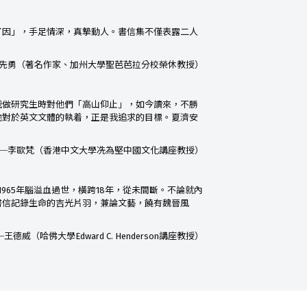
了因」，手足情深，真摯動人。書信集不僅表露二人
先勇（著名作家、加州大學聖芭芭拉分校榮休教授）
我做研究生時對他們「高山仰止」，如今讀來，不勝
他對於英文文體的執着，正是我追求的目標。夏濟安
─李歐梵（香港中文大學冼為堅中國文化講座教授）
965年腦溢血過世，橫跨18年，從未間斷。不論就內
書信記錄生命的吉光片羽，兼論文藝，饒有魏晉風
─王德威（哈佛大學Edward C. Henderson講座教授）