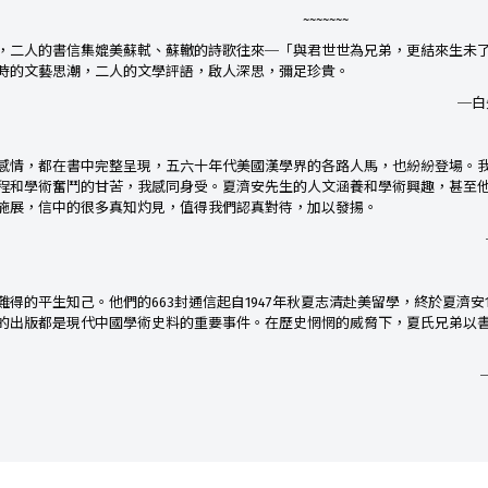
~~~~~~~
，二人的書信集媲美蘇軾、蘇轍的詩歌往來─「與君世世為兄弟，更結來生未
時的文藝思潮，二人的文學評語，啟人深思，彌足珍貴。
─白
感情，都在書中完整呈現，五六十年代美國漢學界的各路人馬，也紛紛登場。
程和學術奮鬥的甘苦，我感同身受。夏濟安先生的人文涵養和學術興趣，甚至
施展，信中的很多真知灼見，值得我們認真對待，加以發揚。
得的平生知己。他們的663封通信起自1947年秋夏志清赴美留學，終於夏濟安1
的出版都是現代中國學術史料的重要事件。在歷史惘惘的威脅下，夏氏兄弟以