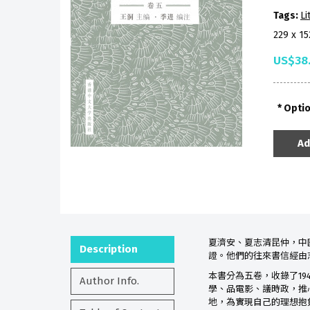
Tags:
Li
229 x 1
US$38
Opti
Ad
夏濟安、夏志清昆仲，中
Description
證。他們的往來書信經由
本書分為五卷，收錄了19
Author Info.
學、品電影、議時政，推
地，為實現自己的理想抱