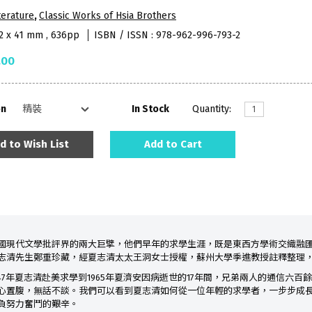
terature
,
Classic Works of Hsia Brothers
52 x 41 mm , 636pp
ISBN / ISSN : 978-962-996-793-2
.00
on
In Stock
Quantity:
d to Wish List
Add to Cart
國現代文學批評界的兩大巨擘，他們早年的求學生涯，既是東西方學術交織融匯的
志清先生鄭重珍藏，經夏志清太太王洞女士授權，蘇州大學季進教授註釋整理
47年夏志清赴美求學到1965年夏濟安因病逝世的17年間，兄弟兩人的通信六
心置腹，無話不談。我們可以看到夏志清如何從一位年輕的求學者，一步步成
負努力奮鬥的艱辛。