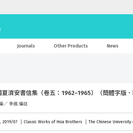
Journals
Other Products
News
夏濟安書信集（卷五：1962–1965）（簡體字版
編／ 季進 編註
 , 2019/07
Classic Works of Hsia Brothers
The Chinese University