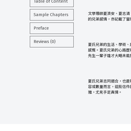
Table of Content
文學導師夏濟安、夏志清
Sample Chapters
的兄弟感情，亦記載了當
Preface
Reviews (0)
夏氏兄弟的生活、學術、
感慨。夏氏兄弟的心路歷
先生一輩子雄才大略未能
夏氏兄弟志同道合，也是難
容或數量而言，這批信件
雅，尤見手足真情。