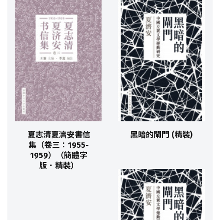
夏志清夏濟安書信
黑暗的閘門 (精裝)
集（卷三：1955-
1959）（簡體字
版．精裝）