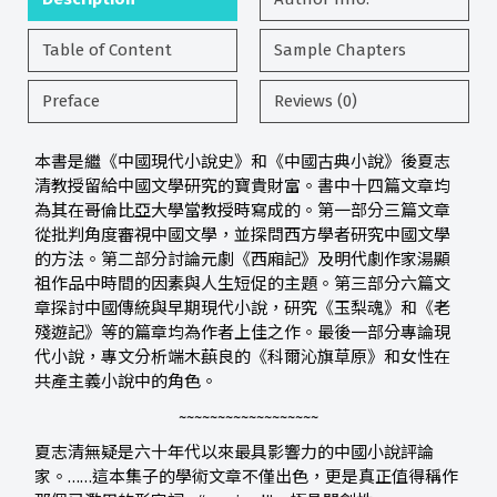
Table of Content
Sample Chapters
Preface
Reviews (0)
本書是繼《中國現代小說史》和《中國古典小說》後夏志
清教授留給中國文學研究的寶貴財富。書中十四篇文章均
為其在哥倫比亞大學當教授時寫成的。第一部分三篇文章
從批判角度審視中國文學，並探問西方學者研究中國文學
的方法。第二部分討論元劇《西廂記》及明代劇作家湯顯
祖作品中時間的因素與人生短促的主題。第三部分六篇文
章探討中國傳統與早期現代小說，研究《玉梨魂》和《老
殘遊記》等的篇章均為作者上佳之作。最後一部分專論現
代小說，專文分析端木蕻良的《科爾沁旗草原》和女性在
共產主義小說中的角色。
~~~~~~~~~~~~~~~~~~
夏志清無疑是六十年代以來最具影響力的中國小說評論
家。……這本集子的學術文章不僅出色，更是真正值得稱作