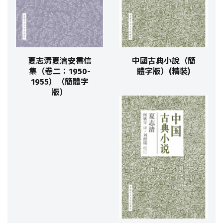
夏志清夏濟安書信
中國古典小說（簡
集（卷二：1950-
體字版）(精裝)
1955）（簡體字
版）