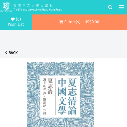
(0)
0 item(s) - US$0.00
Wish List
BACK