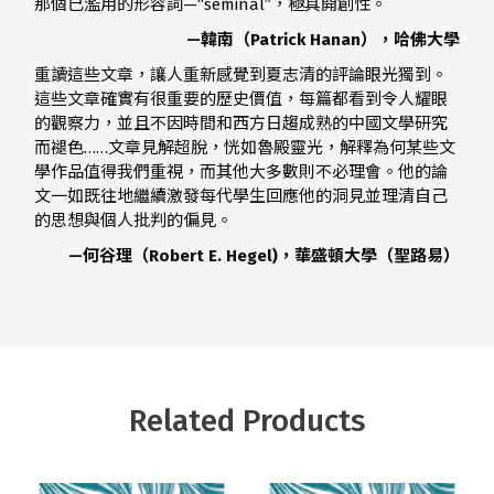
那個已濫用的形容詞—“seminal”，極具開創性。
—
韓南
（
Patrick Hanan
），哈佛大學
重讀這些文章，讓人重新感覺到夏志清的評論眼光獨到。
這些文章確實有很重要的歷史價值，每篇都看到令人耀眼
的觀察力，並且不因時間和西方日趨成熟的中國文學研究
而褪色……文章見解超脫，恍如魯殿靈光，解釋為何某些文
學作品值得我們重視，而其他大多數則不必理會。他的論
文一如既往地繼續激發每代學生回應他的洞見並理清自己
的思想與個人批判的偏見。
—
何谷理
（
Robert E. Hegel)
，華盛頓大學（聖路易）
Related Products