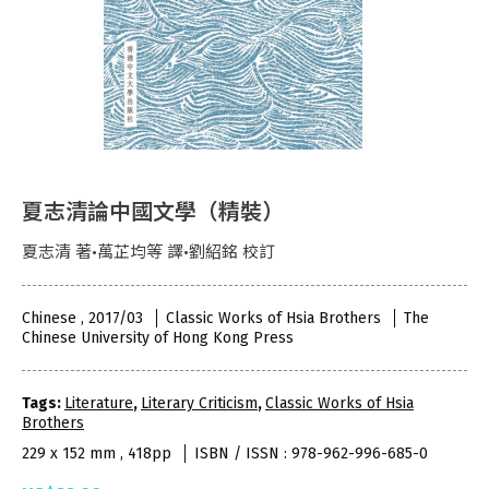
夏志清論中國文學（精裝）
夏志清 著•萬芷均等 譯•劉紹銘 校訂
Chinese , 2017/03
Classic Works of Hsia Brothers
The
Chinese University of Hong Kong Press
Tags:
Literature
,
Literary Criticism
,
Classic Works of Hsia
Brothers
229 x 152 mm , 418pp
ISBN / ISSN : 978-962-996-685-0