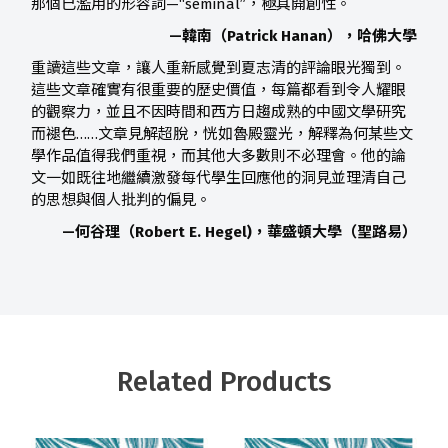
那個已濫用的形容詞—“seminal”，極具開創性。
—
韓南
（
Patrick Hanan
），哈佛大學
重讀這些文章，讓人重新感覺到夏志清的評論眼光獨到。
這些文章確實有很重要的歷史價值，每篇都看到令人耀眼
的觀察力，並且不因時間和西方日趨成熟的中國文學研究
而褪色……文章見解超脫，恍如魯殿靈光，解釋為何某些文
學作品值得我們重視，而其他大多數則不必理會。他的論
文一如既往地繼續激發每代學生回應他的洞見並理清自己
的思想與個人批判的偏見。
—
何谷理
（
Robert E. Hegel)
，華盛頓大學（聖路易）
Related Products