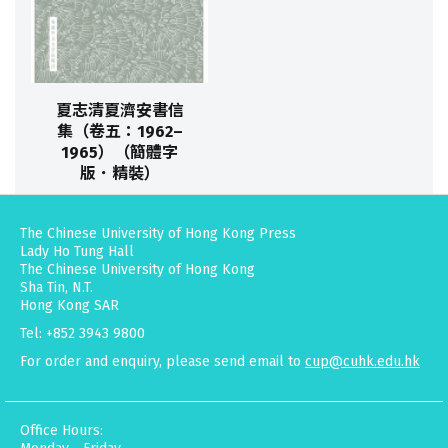
夏志清夏濟安書信
集（卷五：1962–
1965）（簡體字
版．精裝）
The Chinese University of Hong Kong Press
Lady Ho Tung Hall
The Chinese University of Hong Kong
Sha Tin, N.T.
Hong Kong SAR
Tel: +852 3943 9800
For order and enquiry, please send email to
cup@cuhk.edu.hk
Office Hours: