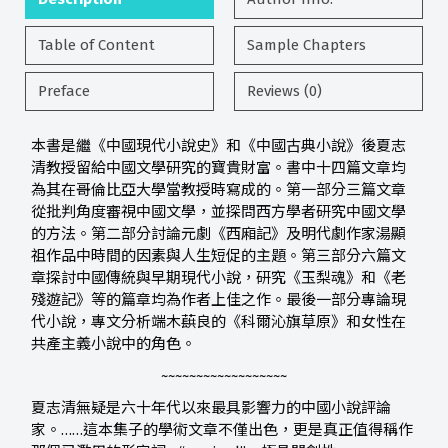
Table of Content
Sample Chapters
Preface
Reviews (0)
本書是繼《中國現代小說史》和《中國古典小說》後夏志
清教授留給中國文學研究的寶貴財富。書中十四篇文章均
為其在哥倫比亞大學當教授時寫成的。第一部分三篇文章
從批判角度審視中國文學，並探問西方學者研究中國文學
的方法。第二部分討論元劇《西廂記》及明代劇作家湯顯
祖作品中時間的因素與人生短促的主題。第三部分六篇文
章探討中國傳統與早期現代小說，研究《玉梨魂》和《老
殘遊記》等的篇章均為作者上佳之作。最後一部分專論現
代小說，專文分析端木蕻良的《科爾沁旗草原》和女性在
共產主義小說中的角色。
~~~~~~~~~~~~~~~~~~
夏志清無疑是六十年代以來最具影響力的中國小說評論
家。……這本集子的學術文章不僅出色，更是真正值得稱作