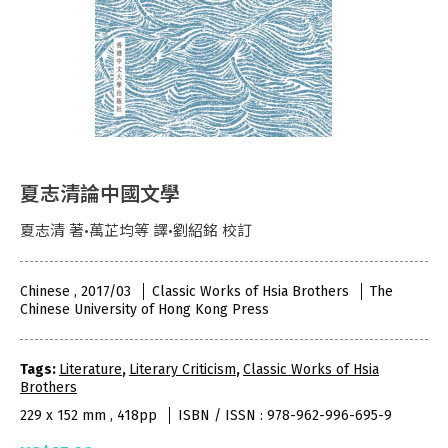
夏志清論中國文學
夏志清 著•萬芷均等 譯•劉紹銘 校訂
Chinese , 2017/03
Classic Works of Hsia Brothers
The
Chinese University of Hong Kong Press
Tags:
Literature
,
Literary Criticism
,
Classic Works of Hsia
Brothers
229 x 152 mm , 418pp
ISBN / ISSN : 978-962-996-695-9