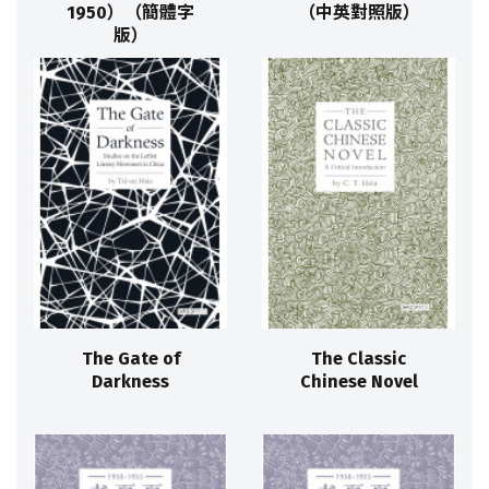
1950）（簡體字
（中英對照版）
版）
The Gate of
The Classic
Darkness
Chinese Novel