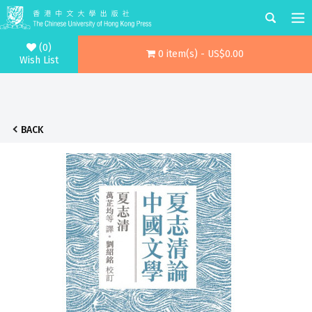
(0)
0 item(s) - US$0.00
Wish List
BACK