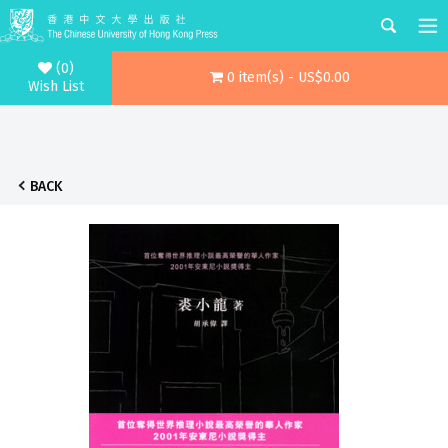
(0)
0 item(s) - US$0.00
Wish List
BACK