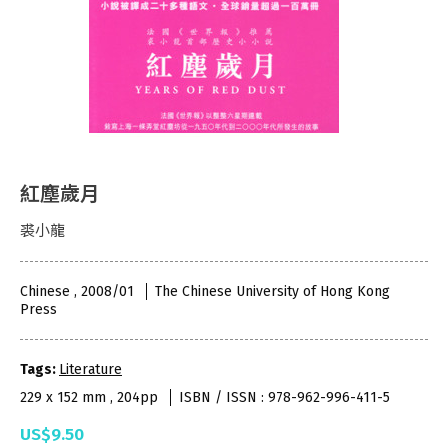
紅塵歲月
裘小龍
Chinese , 2008/01
The Chinese University of Hong Kong
Press
Tags:
Literature
229 x 152 mm , 204pp
ISBN / ISSN : 978-962-996-411-5
US$9.50