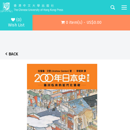
(0)
0 item(s) - US$0.00
Wish List
BACK