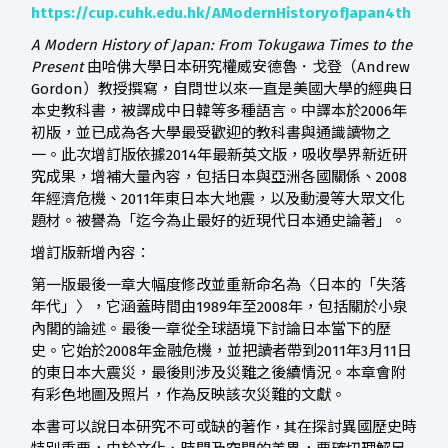
https://cup.cuhk.edu.hk/AModernHistoryofJapan4th
A Modern History of Japan: From Tokugawa Times to the
Present
由哈佛大學日本研究權威安德魯．戈登（Andrew
Gordon）教授撰寫，自問世以來一直是美國大學的經典日
本史教科書，被譯成中日韓等多種語言。中譯本於2006年
初版，並已成為各大學最受歡迎的教科書與通識讀物之
一。此次增訂版依據2014年最新英文版，吸收學界新近研
究成果，增補大量內容，包括日本與亞洲各國關係、2008
年經濟危機、2011年東日本大地震，以及動漫等大眾文化
題材。被譽為「迄今為止最好的近現代日本通史論著」。
增訂版新增內容：
第一版最後一章大幅度修改並重新命名為〈日本的「失落
年代」〉，它涵蓋時間由1989年至2008年，包括關於小泉
內閣的論述。最後一章從全球語境下討論日本當下的歷
史。它始於2008年金融危機，並把讀者帶到2011年3月11日
的東日本大震災，最後則涉及災難之後續情況。本章會附
有彩色地圖及照片，作為反映該次災難的文獻。
本書可以說日本研究不可或缺的著作
在探討異國歷史時
，其