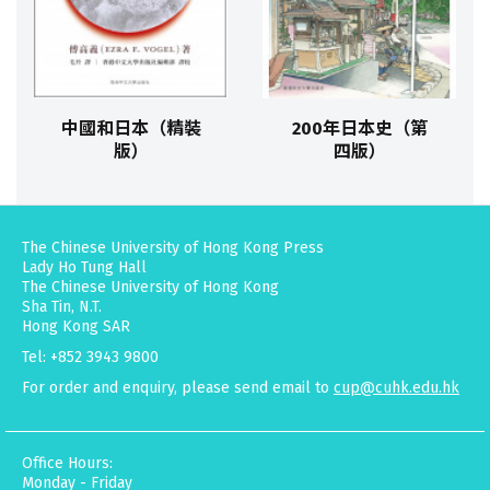
中國和日本（精裝
200年日本史（第
版）
四版）
The Chinese University of Hong Kong Press
Lady Ho Tung Hall
The Chinese University of Hong Kong
Sha Tin, N.T.
Hong Kong SAR
Tel: +852 3943 9800
For order and enquiry, please send email to
cup@cuhk.edu.hk
Office Hours:
Monday - Friday