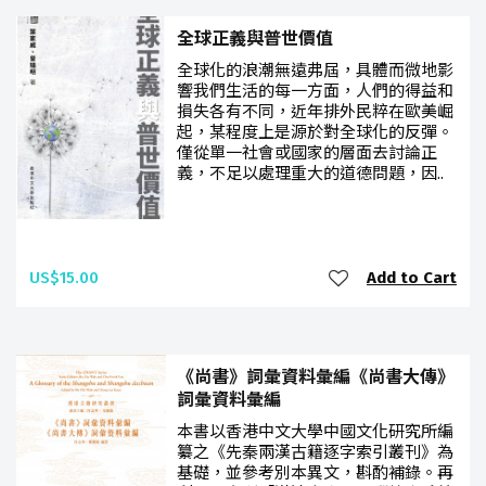
全球正義與普世價值
全球化的浪潮無遠弗屆，具體而微地影
響我們生活的每一方面，人們的得益和
損失各有不同，近年排外民粹在歐美崛
起，某程度上是源於對全球化的反彈。
僅從單一社會或國家的層面去討論正
義，不足以處理重大的道德問題，因..
US$15.00
Add to Cart
《尚書》詞彙資料彙編《尚書大傳》
詞彙資料彙編
本書以香港中文大學中國文化研究所編
纂之《先秦兩漢古籍逐字索引叢刊》為
基礎，並參考別本異文，斟酌補錄。再