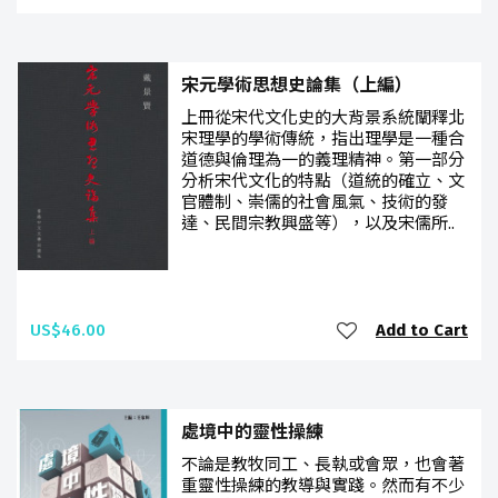
宋元學術思想史論集（上編）
上冊從宋代文化史的大背景系統闡釋北
宋理學的學術傳統，指出理學是一種合
道德與倫理為一的義理精神。第一部分
分析宋代文化的特點（道統的確立、文
官體制、崇儒的社會風氣、技術的發
達、民間宗教興盛等），以及宋儒所..
US$46.00
Add to Cart
處境中的靈性操練
不論是教牧同工、長執或會眾，也會著
重靈性操練的教導與實踐。然而有不少