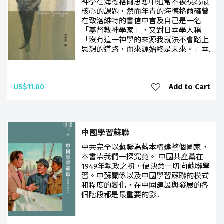
神學在海德格爾思想中通常不被視為最
核心的課題，然而年青的海德格爾確曾
在致洛維特的書信中言及自己是一名
「基督教神學家」，又對日本學人稱
「沒有這一神學的來源我就決不會踏上
思想的道路，而來源始終是未來。」本..
US$11.00
Add to Cart
中國學習蘇聯
中共完全以蘇聯為藍本構建整個國家，
本書帶我們一探究竟。 中國共產黨在
1949年執政之初，便決意一切向蘇聯學
習。中蘇關係以及中國學習蘇聯的模式
和程度的變化，在中國建設與發展的各
個階段都是最重要的影..