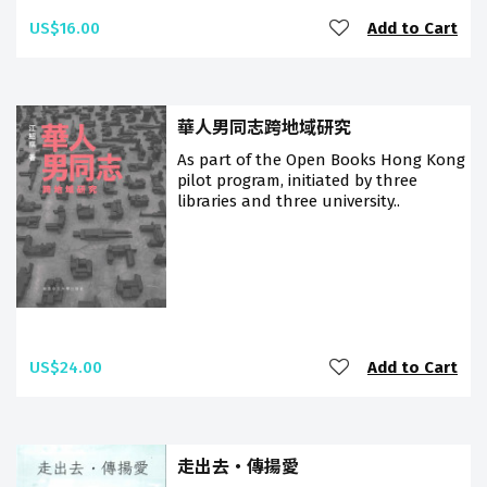
US$16.00
Add to Cart
華人男同志跨地域研究
As part of the Open Books Hong Kong
pilot program, initiated by three
libraries and three university..
US$24.00
Add to Cart
走出去‧傳揚愛