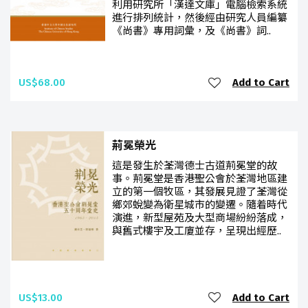
利用研究所「漢達文庫」電腦檢索系統
進行排列統計，然後經由研究人員編纂
《尚書》專用詞彙，及《尚書》詞..
US$68.00
Add to Cart
荊冕榮光
這是發生於荃灣德士古道荊冕堂的故
事。荊冕堂是香港聖公會於荃灣地區建
立的第一個牧區，其發展見證了荃灣從
鄉郊蛻變為衛星城市的變遷。隨着時代
演進，新型屋苑及大型商場紛紛落成，
與舊式樓宇及工廈並存，呈現出經歷..
US$13.00
Add to Cart