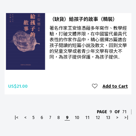
（缺貨）給孩子的故事（精裝）
著名作家王安憶憑藉多年寫作、教學經
驗，打破文體界限，在中國當代最具代
表性的作家作品中，精心選擇25篇適合
孩子閱讀的短篇小說及散文，回到文學
的兒童文學或者青少年文學有很大不
同，為孩子提供保護，為孩子提供..
US$21.00
Add to Cart
PAGE
9
OF
71
|<
<
5
6
7
8
9
10
11
12
13
>
>|