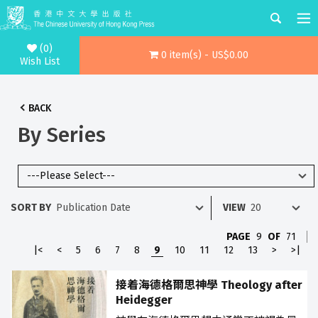
(0)
0 item(s) - US$0.00
Wish List
BACK
By Series
SORT BY
VIEW
PAGE
9
OF
71
|<
<
5
6
7
8
9
10
11
12
13
>
>|
接着海德格爾思神學 Theology after
Heidegger