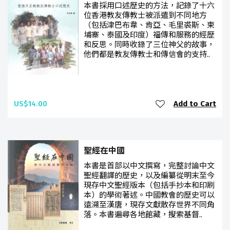
本書採用口述歷史的方法，記錄了十六
位香港教友傳教士被派遣到不同地方
（包括津巴布韋、肯亞、毛里裘斯、柬
埔寨、泰國及印度）福傳和服務的經歷
和反思。同時收錄了三位神父的故事，
他們都是教友傳教士和傳信會的支持..
US$14.00
Add to Cart
聖經在中國
本書是首部以中文撰寫，完整討論中文
聖經翻譯的歷史，以及編纂從明末至今
現存中文聖經版本（包括手抄本和印刷
本）的學術著述。中國教會的歷史可以
遠溯至漢唐，現存文獻散存世界不同角
落。本書遍尋各地館藏，搜索基督..