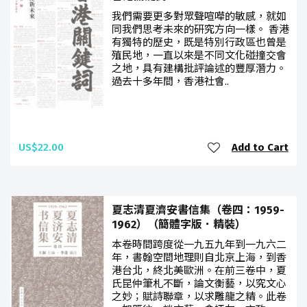
我們需要更多對眾聲喧嘩的敏感，就如
同我們思考未來的研究方向一樣。 香港
有獨特的歷史，既是特別行政區也曾是
殖民地，一直以來是不同文化碰撞交會
之地，具有建構批評論述的豐厚潛力。
過去十多年間，香港社會..
US$22.00
Add to Cart
夏志清夏濟安書信集（卷四：1959-
1962）（簡體字版．精裝）
本卷時間跨度從一九五九年到一九六二
年，書翰空間地理則自北京上海，到香
港台北，終北美歐洲。在前三卷中，夏
氏昆仲筆札不斷，論文衡藝，以究文心
之妙；賦詩聯章，以求雕龍之精。此卷