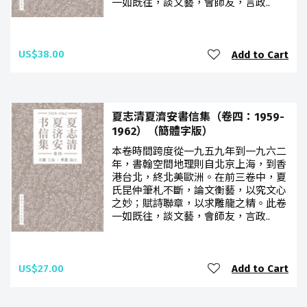
一如既往，談文藝，會師友，言政..
US$38.00
Add to Cart
夏志清夏濟安書信集（卷四：1959-
1962）（簡體字版）
本卷時間跨度從一九五九年到一九六二
年，書翰空間地理則自北京上海，到香
港台北，終北美歐洲。在前三卷中，夏
氏昆仲筆札不斷，論文衡藝，以究文心
之妙；賦詩聯章，以求雕龍之精。此卷
一如既往，談文藝，會師友，言政..
US$27.00
Add to Cart