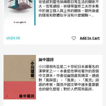
信徒感到靈性操練跟日常生活的關係不
大，恆常讀經、祈禱等靈修工夫亦多集
中於建立個人與上帝的關係，跟所身處
的環境和群體似乎沒有什麼關聯。..
US$9.50
Add to Cart
論中國詩
小川環樹先生是二十世紀日本最著名的
漢學家之一，本書是他學術著作的首個
中文譯本。作者從幽微處見精深，通過
對「風與雲」、「風景」、「風流」詞
語的考察，窺見中國文學中諸多重要觀
念的變化歷程；對於人們耳熟能詳..