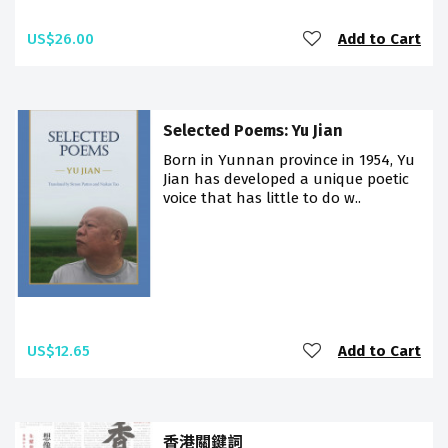
US$26.00
Add to Cart
Selected Poems: Yu Jian
Born in Yunnan province in 1954, Yu
Jian has developed a unique poetic
voice that has little to do w..
US$12.65
Add to Cart
香港關鍵詞