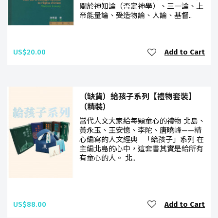
關於神知論（否定神學）、三一論、上
帝能量論、受造物論、人論、基督..
US$20.00
Add to Cart
（缺貨）給孩子系列【禮物套裝】
（精裝）
當代人文大家給每顆童心的禮物 北島、
黃永玉、王安憶、李陀、唐曉峰——精
心編寫的人文經典 「給孩子」系列 在
主編北島的心中，這套書其實是給所有
有童心的人。 北..
US$88.00
Add to Cart