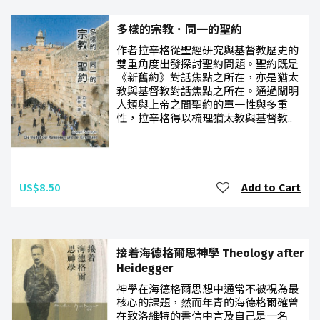
多樣的宗教．同一的聖約
作者拉辛格從聖經研究與基督教歷史的
雙重角度出發探討聖約問題。聖約既是
《新舊約》對話焦點之所在，亦是猶太
教與基督教對話焦點之所在。通過闡明
人類與上帝之間聖約的單一性與多重
性，拉辛格得以梳理猶太教與基督教..
US$8.50
Add to Cart
接着海德格爾思神學 Theology after
Heidegger
神學在海德格爾思想中通常不被視為最
核心的課題，然而年青的海德格爾確曾
在致洛維特的書信中言及自己是一名