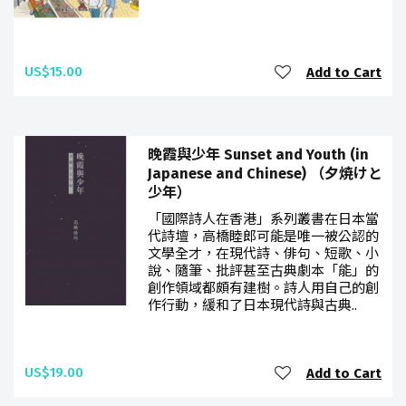
US$15.00
Add to Cart
晚霞與少年 Sunset and Youth (in
Japanese and Chinese) （夕焼けと
少年）
「國際詩人在香港」系列叢書在日本當
代詩壇，高橋睦郎可能是唯一被公認的
文學全才，在現代詩、俳句、短歌、小
說、隨筆、批評甚至古典劇本「能」的
創作領域都頗有建樹。詩人用自己的創
作行動，緩和了日本現代詩與古典..
US$19.00
Add to Cart