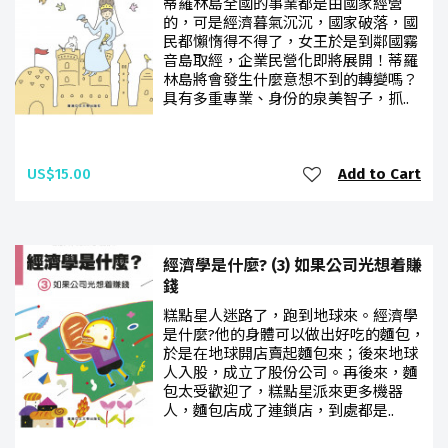
蒂羅林島全國的事業都是由國家經營
的，可是經濟暮氣沉沉，國家破落，國
民都懶惰得不得了，女王於是到鄰國霧
音島取經，企業民營化即將展開！蒂羅
林島將會發生什麼意想不到的轉變嗎？
具有多重專業、身份的泉美智子，抓..
US$15.00
Add to Cart
經濟學是什麼? (3) 如果公司光想着賺
錢
糕點星人迷路了，跑到地球來。經濟學
是什麼?他的身體可以做出好吃的麵包，
於是在地球開店賣起麵包來；後來地球
人入股，成立了股份公司。再後來，麵
包太受歡迎了，糕點星派來更多機器
人，麵包店成了連鎖店，到處都是..