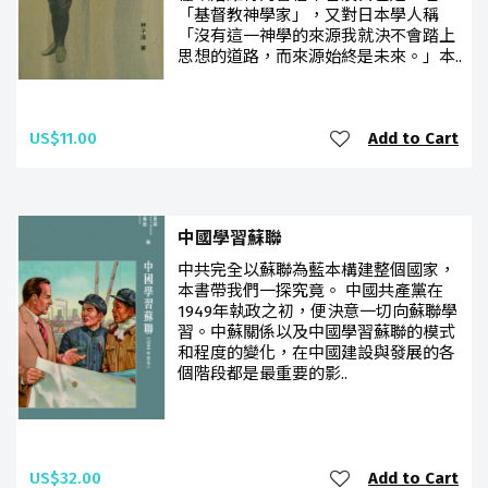
「基督教神學家」，又對日本學人稱
「沒有這一神學的來源我就決不會踏上
思想的道路，而來源始終是未來。」本..
US$11.00
Add to Cart
中國學習蘇聯
中共完全以蘇聯為藍本構建整個國家，
本書帶我們一探究竟。 中國共產黨在
1949年執政之初，便決意一切向蘇聯學
習。中蘇關係以及中國學習蘇聯的模式
和程度的變化，在中國建設與發展的各
個階段都是最重要的影..
US$32.00
Add to Cart