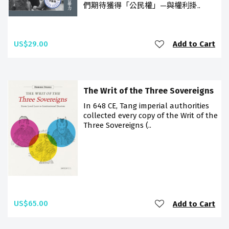
們期待獲得「公民權」—與權利掛..
US$29.00
Add to Cart
The Writ of the Three Sovereigns
In 648 CE, Tang imperial authorities
collected every copy of the Writ of the
Three Sovereigns (..
US$65.00
Add to Cart