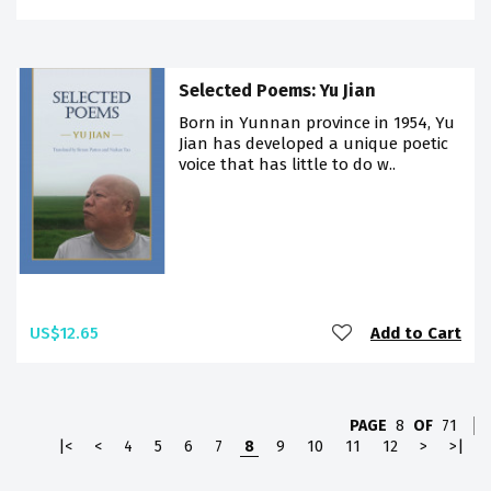
Selected Poems: Yu Jian
Born in Yunnan province in 1954, Yu
Jian has developed a unique poetic
voice that has little to do w..
US$12.65
Add to Cart
PAGE
8
OF
71
|<
<
4
5
6
7
8
9
10
11
12
>
>|