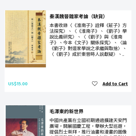
秦漢魏晉雜家考論（缺貨）
本書收錄〈《淮南子》詮釋《莊子》方
法探究〉、〈《淮南子》、《劉子》學
說比義研究〉、〈《劉子》與《淮南
子》、今本《文子》關係探究〉、〈論
《劉子》對道家學說之承繼與取捨〉、
〈《劉子》成於東晉時人説獻疑〉、..
US$15.00
Add to Cart
毛澤東的新世界
中國共產黨在立國初期通過擴建天安門
廣場，開展國慶工程，舉辦大型巡遊，
提倡烈士崇拜，推行油畫和漫畫的圖像