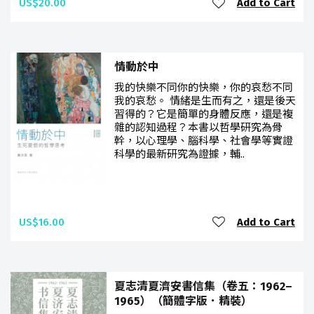
US$20.00
Add to Cart
情動於中
我的快樂不同你的快樂，你的哀愁不同
我的哀愁。 情緒是生而有之，還是後天
習得的？它是簡單的身體反應，還是複
雜的認知過程？本書以哲學研究為骨
幹，以心理學、腦科學、社會學等實證
科學的最新研究為證據，輔..
US$16.00
Add to Cart
夏志清夏濟安書信集（卷五：1962–
1965）（簡體字版．精裝）