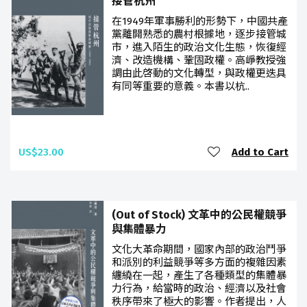
接管杭州
在1949年軍事勝利的形勢下，中國共產
黨離開熟悉的農村根據地，逐步接管城
市，進入陌生的政治文化生態，恢復經
濟、改造機構、鞏固政權。高崢教授強
調由此啓動的文化轉型，與政權更迭具
有同等重要的意義。本書以杭..
US$23.00
Add to Cart
(Out of Stock) 文革中的公民權競爭
與集體暴力
文化大革命期間，國家內部的政治鬥爭
和派別的利益競爭等多方面的複雜因素
纏繞在一起，產生了各種類型的集體暴
力行為，給當時的政治、經濟以及社會
秩序帶來了極大的影響。作者提出，人