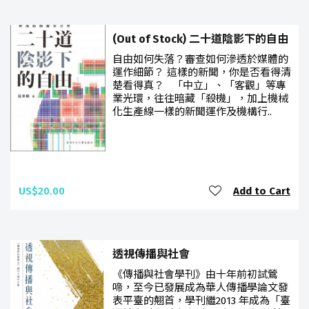
(Out of Stock) 二十道陰影下的自由
自由如何失落？審查如何滲透於媒體的
運作細節？ 這樣的新聞，你是否看得清
楚看得真？ 「中立」、「客觀」等專
業光環，往往暗藏「殺機」，加上機械
化生產線一樣的新聞運作及機構行..
US$20.00
Add to Cart
透視傳播與社會
《傳播與社會學刊》由十年前初試鶯
啼，至今已發展成為華人傳播學論文發
表平臺的翹首，學刊繼2013 年成為「臺