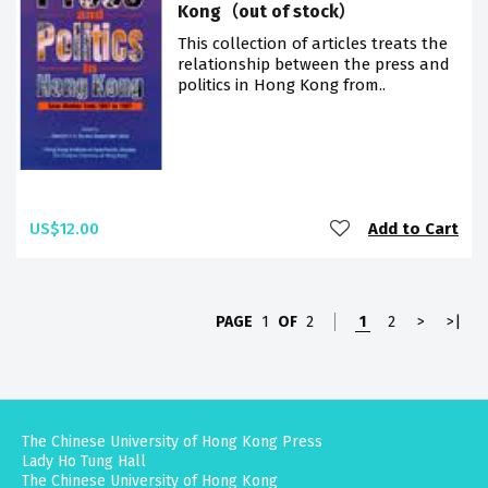
Kong（out of stock）
This collection of articles treats the
relationship between the press and
politics in Hong Kong from..
US$12.00
Add to Cart
PAGE
1
OF
2
1
2
>
>|
The Chinese University of Hong Kong Press
Lady Ho Tung Hall
The Chinese University of Hong Kong