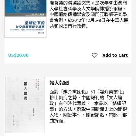
際會議的精選論文集。是次年會由澳門
大學社會科學及人文學院傳播系承辦，
中國網絡傳播學會及澳門互聯網研究學
會合辦，於2012年12月6-8日在中華人民
共和國澳門行政特..
US$20.00
Add to Cart
報人報國
面對「媒介黨國化」和「媒介商業化」
排山倒海之勢，中國報刊的「文人論
政」有何時代意義？ 本書以「結繩記
事」的方法，選取中國新聞史上的關鍵
人物、關鍵事件、關鍵節點，串起一部
曲折而..