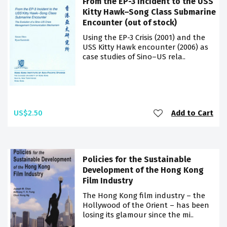
From the EP-3 Incident to the USS
Kitty Hawk–Song Class Submarine
Encounter (out of stock)
Using the EP-3 Crisis (2001) and the
USS Kitty Hawk encounter (2006) as
case studies of Sino–US rela..
US$2.50
Add to Cart
Policies for the Sustainable
Development of the Hong Kong
Film Industry
The Hong Kong film industry – the
Hollywood of the Orient – has been
losing its glamour since the mi..