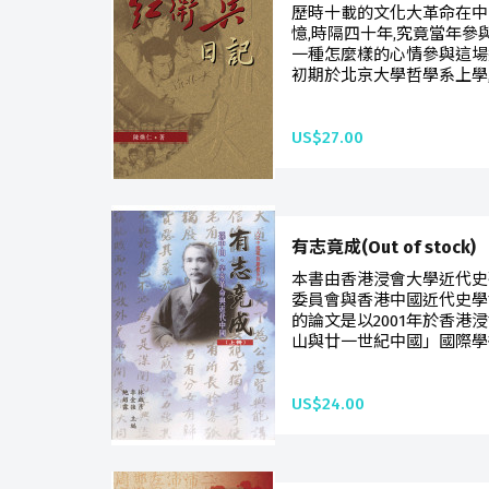
歷時十載的文化大革命在中
憶,時隔四十年,究竟當年
一種怎麼樣的心情參與這場
初期於北京大學哲學系上學,
US$27.00
有志竟成(Out of stock)
本書由香港浸會大學近代史
委員會與香港中國近代史學
的論文是以2001年於香港
山與廿一世紀中國」國際學
US$24.00