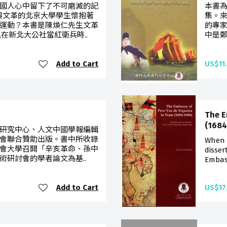
國人心中留下了不可磨滅的記
本書
參與文革的北京大學學生懷抱著
集。
運動？本書是陳煥仁先生文革
的專家
在新北大公社當紅衛兵時..
中是鄭
Add to Cart
US$11
The E
(1684
研究中心、人文中國學報編輯
會聯合贊助出版。書中所收錄
When 
浸會大學召開「辛亥革命、孫中
disser
術研討會的學者論文為基..
Embass
Add to Cart
US$17