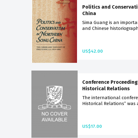
Politics and Conservat
China
Sima Guang is an importan
and Chinese historiograph
US$42.00
Conference Proceeding
Historical Relations
The international confer
Historical Relations” was 
US$17.00