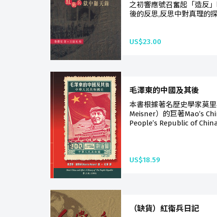
之初響應號召奮起「造反」
後的反思,反思中對真理的探
US$23.00
毛澤東的中國及其後
本書根據著名歷史學家莫里斯
Meisner）的巨著Mao’s China 
People’s Republic of Chin
US$18.59
（缺貨）紅衛兵日記