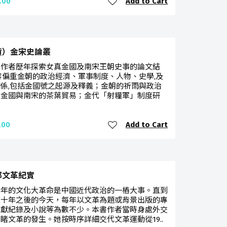
Add to Cart
.00
貨）金宋史論叢
係作者歷年探索女真金國及南宋王朝史事的論文結
容偏重金朝的政治經濟、軍事制度、人物、史學,及
係,包括金國號之起源及釋義；金朝的祈雨與政治
；金國與南宋的茶葉貿易；金代「射糧軍」制度研
Add to Cart
.00
部文革紀實
十年的文化大革命是中國近代政治的一樁大事。直到
五十年之後的今天，每年以文革為題或背景出版的專
文獻紀錄及小說等為數不少。本書作者當時身處外交
睹文革的發生。她按時序詳細交代文革運動從19..