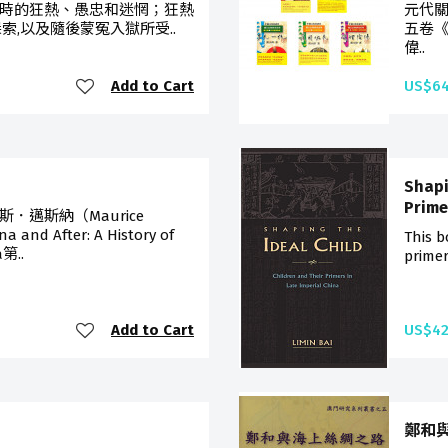
時的狂熱、愚忠和迷惘；狂熱
元代
索,以及隨後蒙冤入獄所受..
五卷
偉..
Add to Cart
US$64
Shapi
Prime
．邁斯納（Maurice
and After: A History of
This b
a第..
primer
Add to Cart
US$42
鄭和