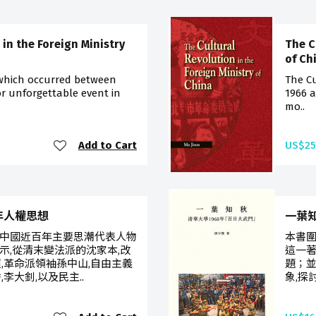
 in the Foreign Ministry
The C
of Ch
 which occurred between
The C
r unforgettable event in
1966 a
mo..
Add to Cart
US$25
近百年人權思想
一葉
中國近百年主要思潮代表人物
本書圍
示,從清末變法派的沈家本,改
這一著
,革命派領袖孫中山,自由主義
題；
李大釗,以及民主..
象,探