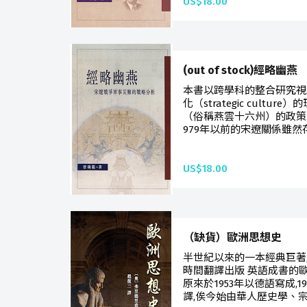
US$18.00
(out of stock)經略幽燕
本書以跨學科的整合研究視
化（strategic cult
（俗稱燕雲十六州）的政策
979年以前的宋遼關係雖然存
US$18.00
（缺貨）歐洲思想史
半世紀以來的一本經典巨著
時間翻譯出版 英語成書的
原來於1953年以德語寫成,
譯,俟今始由華人歷史學、宗