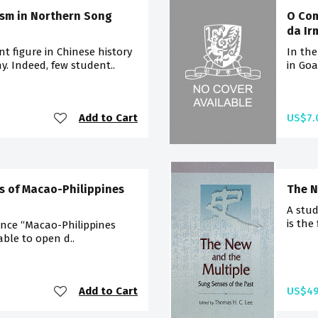
ism in Northern Song
O Com
da Ir
t figure in Chinese history
In the
y. Indeed, few student..
in Goa
Add to Cart
US$7.
s of Macao-Philippines
The N
A stud
is the
ence “Macao-Philippines
able to open d..
Add to Cart
US$49