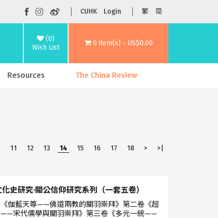
CUHK
Login
繁
简
(0)
0 item(s) - US$0.00
Wish List
Resources
The China Review
0
11
12
13
14
15
16
17
18
>
>|
文化史研究·關公信仰研究系列（一套五卷）
卷《伽藍天尊——佛道兩教的關羽崇拜》第二卷《超
聖——宋代儒學與關羽崇拜》第三卷《多元一統——