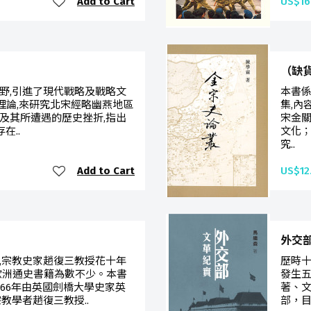
Add to Cart
US$16
（缺
野,引進了現代戰略及戰略文
本書
ure）的理論,來研究北宋經略幽燕地區
集,內
及其所遭遇的歷史挫折,指出
宋金關
在..
文化
究..
Add to Cart
US$12
外交
,宗教史家趙復三教授花十年
歷時
歐洲通史書籍為數不少。本書
發生
1966年由英國劍橋大學史家英
著、
教學者趙復三教授..
部，目