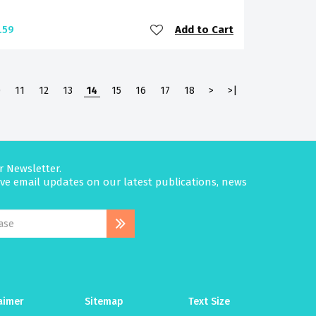
Add to Cart
.59
0
11
12
13
14
15
16
17
18
>
>|
r Newsletter.
eive email updates on our latest publications, news
aimer
Sitemap
Text Size