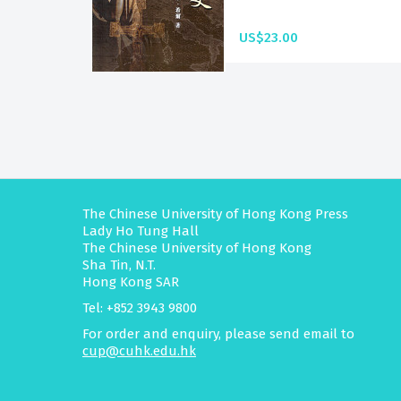
US$23.00
The Chinese University of Hong Kong Press
Lady Ho Tung Hall
The Chinese University of Hong Kong
Sha Tin, N.T.
Hong Kong SAR
Tel: +852 3943 9800
For order and enquiry, please send email to
cup@cuhk.edu.hk