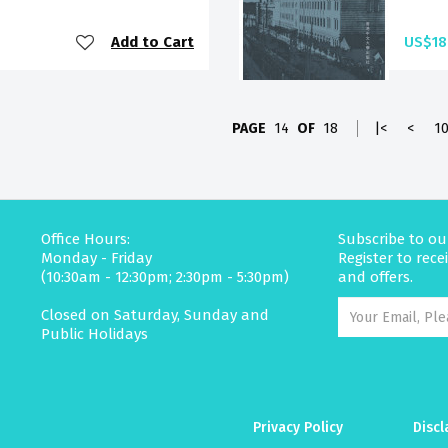
Add to Cart
US$18
PAGE
14
OF
18
|<
<
1
Office Hours:
Subscribe to ou
Monday - Friday
Register to rec
(10:30am - 12:30pm; 2:30pm - 5:30pm)
and offers.
Closed on Saturday, Sunday and
Public Holidays
Privacy Policy
Discl