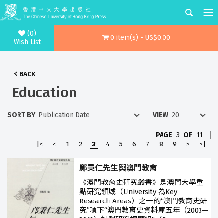
(0)
0 item(s) - US$0.00
Wish List
BACK
Education
SORT BY
VIEW
PAGE
3
OF
11
|<
<
1
2
3
4
5
6
7
8
9
>
>|
鄺秉仁先生與澳門教育
《澳門教育史研究叢書》是澳門大學重
點研究領域（University 為Key
Research Areas）之一的“澳門教育史研
究”項下“澳門教育史資料庫五年（2003—