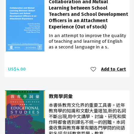
Collaboration and Mutual
Learning between School
Teachers and School Development
Officers in an Attachment
Experience (Out of stock)
In an attempt to improve the quality
of teaching and learning of English
as a second language in a s..
US$4.00
Add to Cart
教育學詞彙
本書係教育文化界的重要工具書。近年
教育學的知識和文獻大量增加,新的名詞
不斷出現,用中文講學、討論、研究和撰
作時都會遇到譯名不統一的困難。本詞
彙收集與教育專業有關各門學問的術語
和名詞,包括教育哲學、教育..