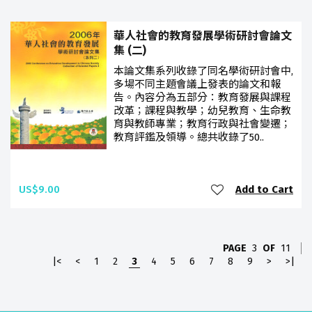
華人社會的教育發展學術研討會論文
集 (二)
本論文集系列收錄了同名學術研討會中,
多場不同主題會議上發表的論文和報
告。內容分為五部分：教育發展與課程
改革；課程與教學；幼兒教育、生命教
育與教師專業；教育行政與社會變遷；
教育評鑑及領導。總共收錄了50..
US$9.00
Add to Cart
PAGE
3
OF
11
|<
<
1
2
3
4
5
6
7
8
9
>
>|