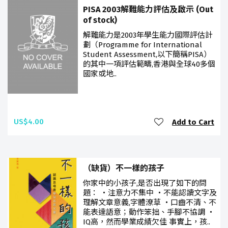
PISA 2003解難能力評估及啟示 (Out
of stock)
解難能力是2003年學生能力國際評估計
劃（Programme for International
Student Assessment,以下簡稱PISA）
的其中一項評估範疇,香港與全球40多個
國家或地..
US$4.00
Add to Cart
（缺貨）不一樣的孩子
你家中的小孩子,是否出現了如下的問
題： ‧注意力不集中 ‧不能認讀文字及
理解文章意義,字體潦草 ‧口齒不清、不
能表達語意；動作笨拙、手腳不協調 ‧
IQ高，然而學業成績欠佳 事實上，孩..