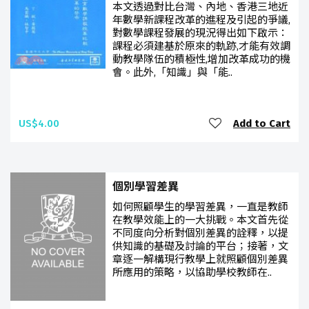
本文透過對比台灣、內地、香港三地近
年數學新課程改革的進程及引起的爭議,
對數學課程發展的現況得出如下啟示：
課程必須建基於原來的軌跡,才能有效調
動教學隊伍的積極性,增加改革成功的機
會。此外,「知識」與「能..
US$4.00
Add to Cart
個別學習差異
如何照顧學生的學習差異，一直是教師
在教學效能上的一大挑戰。本文首先從
不同度向分析對個別差異的詮釋，以提
供知識的基礎及討論的平台；接著，文
章逐一解構現行教學上就照顧個別差異
所應用的策略，以協助學校教師在..