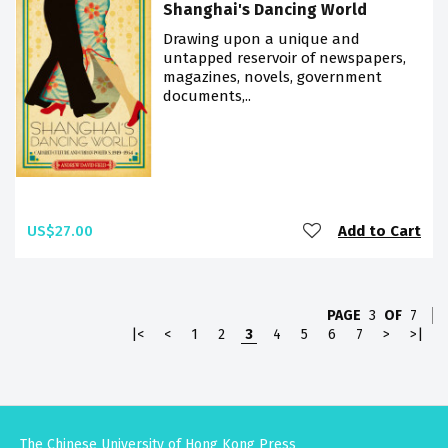
Shanghai's Dancing World
Drawing upon a unique and
untapped reservoir of newspapers,
magazines, novels, government
documents,..
US$27.00
Add to Cart
PAGE
3
OF
7
|<
<
1
2
3
4
5
6
7
>
>|
The Chinese University of Hong Kong Press