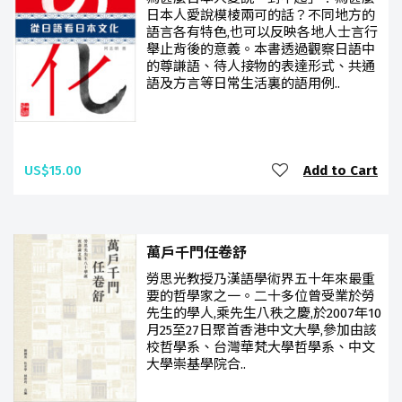
日本人愛說模棱兩可的話？不同地方的
語言各有特色,也可以反映各地人士言行
舉止背後的意義。本書透過觀察日語中
的尊謙語、待人接物的表達形式、共通
語及方言等日常生活裏的語用例..
US$15.00
Add to Cart
萬戶千門任卷舒
勞思光教授乃漢語學術界五十年來最重
要的哲學家之一。二十多位曾受業於勞
先生的學人,乘先生八秩之慶,於2007年10
月25至27日聚首香港中文大學,參加由該
校哲學系、台灣華梵大學哲學系、中文
大學崇基學院合..