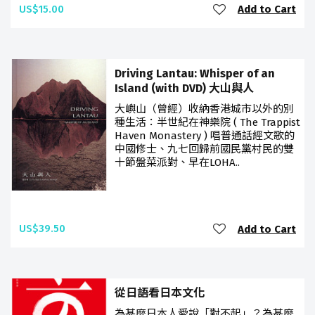
US$15.00
Add to Cart
Driving Lantau: Whisper of an
Island (with DVD) 大山與人
大嶼山（曾經）收納香港城市以外的別
種生活：半世紀在神樂院 ( The Trappist
Haven Monastery ) 唱普通話經文歌的
中國修士、九七回歸前國民黨村民的雙
十節盤菜派對、早在LOHA..
US$39.50
Add to Cart
從日語看日本文化
為甚麼日本人愛說「對不起」？為甚麼