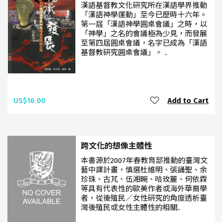
漢語基督教文化研究所在漢語學界推動
「漢語神學運動」至今已歷時十六年。
第一屆「漢語神學圓桌會議」之時，以
「神學」之名的會議極為少見，而發展
至第四屆圓桌會議，名字已成為「漢語
基督教研究圓桌會議」。 ..
US$16.00
Add to Cart
跨文化的想像主體性
本書源於2007年春教育部推動的臺灣文
藝中譯計畫，慎選杜維明、張誦聖、余
珍珠、古芃、伍湘畹、哈玫麗、何依霖
等具有代表性的歐美作者或海外華裔學
者，從後殖民／女性研究的角度透析臺
灣後殖民或女性主體性的相關..