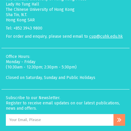
Lady Ho Tung Hall
The Chinese University of Hong Kong
Sha Tin, N.T.
Hong Kong SAR
Tel: +852 3943 9800
For order and enquiry, please send email to
cup@cuhk.edu.hk
Office Hours:
Monday - Friday
(10:30am - 12:30pm; 2:30pm - 5:30pm)
Closed on Saturday, Sunday and Public Holidays
Subscribe to our Newsletter.
Register to receive email updates on our latest publications,
news and offers.