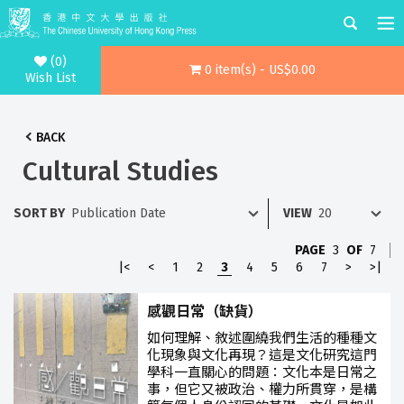
(0)
0 item(s) - US$0.00
Wish List
BACK
Cultural Studies
SORT BY
VIEW
PAGE
3
OF
7
|<
<
1
2
3
4
5
6
7
>
>|
感觀日常（缺貨）
如何理解、敘述圍繞我們生活的種種文
化現象與文化再現？這是文化研究這門
學科一直關心的問題：文化本是日常之
事，但它又被政治、權力所貫穿，是構