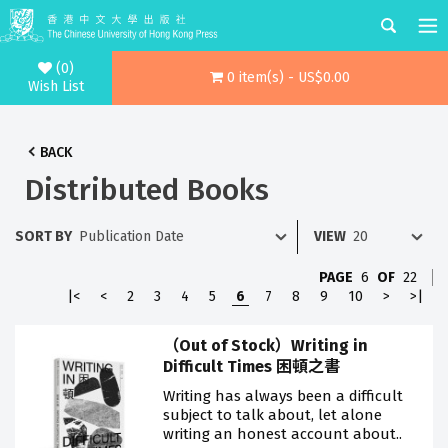
(0)
0 item(s) - US$0.00
Wish List
BACK
Distributed Books
SORT BY
VIEW
PAGE
6
OF
22
|<
<
2
3
4
5
6
7
8
9
10
>
>|
（Out of Stock）Writing in
Difficult Times 困頓之書
Writing has always been a difficult
subject to talk about, let alone
writing an honest account about..