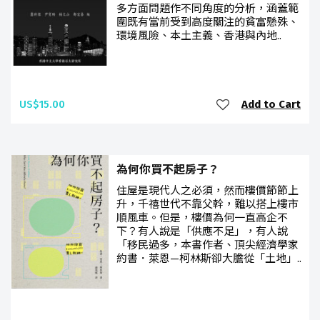
多方面問題作不同角度的分析，涵蓋範
圍既有當前受到高度關注的貧富懸殊、
環境風險、本土主義、香港與內地..
US$15.00
Add to Cart
為何你買不起房子？
住屋是現代人之必須，然而樓價節節上
升，千禧世代不靠父幹，難以搭上樓市
順風車。但是，樓價為何一直高企不
下？有人說是「供應不足」，有人說
「移民過多，本書作者、頂尖經濟學家
約書．萊恩—柯林斯卻大膽從「土地」..