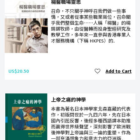
楊醫職場靈思
召命，不只關乎神呼召我們做一些事
情，又或者從事某些職業崗位，召命關
乎我們整個生命⋯⋯人稱「楊醫」的楊
錫鏘牧師，由從醫轉而投身聖經研究及
教學工作，多年來一直參與香港專業人
才服務機構（下稱 HKPES）的..
US$20.50
Add to Cart
上帝之痛的神學
本書為著名日本神學家北森嘉藏的代表
作，初版問世於一九四六年，先在日本
國內引起反響，後經多種西語譯本助推
而贏得世界級聲望，深刻影響了歐洲戰
後神學對上帝論與三一論的重塑。作為
一部充滿想象力和意志力的亞洲版..