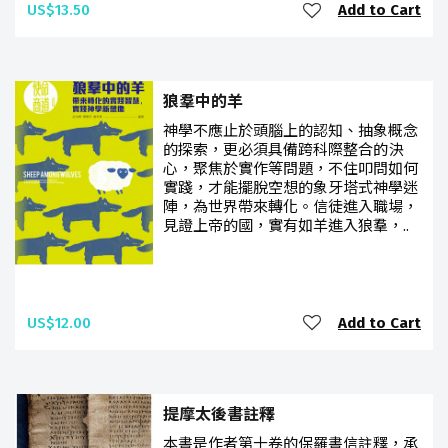
US$13.50
Add to Cart
狼羣中的羊
神學不應止於頭腦上的認知、抽象概念
的探索，更必須具備跨科際整合的決
心，聚焦於實作等問題，不住叩問如何
實踐，才能擺脫空想的象牙塔式神學迷
陣，為世界帶來轉化。信徒進入職場，
見證上帝的國，實有如羊進入狼羣，..
US$12.00
Add to Cart
提摩太後書註釋
本書是作者第十卷的保羅書信註釋，承