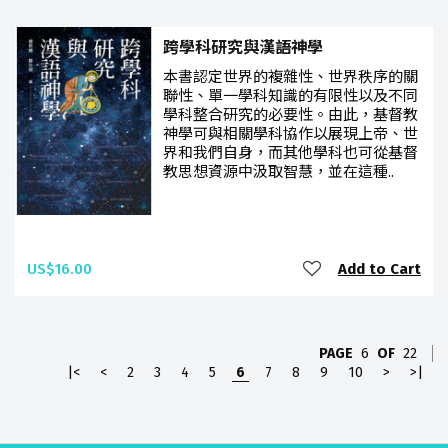
跨學科研究與漢語神學
本書認定世界的複雜性、世界秩序的關
聯性、單一學科知識的有限性以及不同
學科整合研究的必要性。由此，基督教
神學可與相關學科協作以展現上帝、世
界和我們自身，而其他學科也可從基督
教思想資源中汲取智慧，並在這種..
US$16.00
Add to Cart
PAGE
6
OF
22
|<
<
2
3
4
5
6
7
8
9
10
>
>|