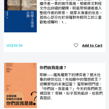
繼作者一貫的寫作風格，根據原文對經
文作出詳細的闡釋，盼能帶領讀者進入
聖經作者的原意。 提摩太後書的信息，
其核心部分在於保羅對年輕同工的三重
勸勉或囑咐︰1. ..
US$30.50
Add to Cart
你們說我是誰？
耶穌——羅馬權勢下的博奕者？猶太社
羣的絕世拉比？先知眼中的理想君王？
逆轉罪性的末後亞當？ 當耶穌問門徒：
「你們說，我是誰？」今天的我們將怎
樣回答？ 耶穌，似乎耳熟能詳，但我們
真箇認..