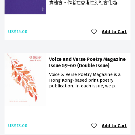
實體會。作者在香港性別社會化過..
US$15.00
Add to Cart
Voice and Verse Poetry Magazine
Issue 59-60 (Double Issue)
Voice & Verse Poetry Magazine is a
Hong Kong-based print poetry
publication. In each issue, we p..
US$13.00
Add to Cart