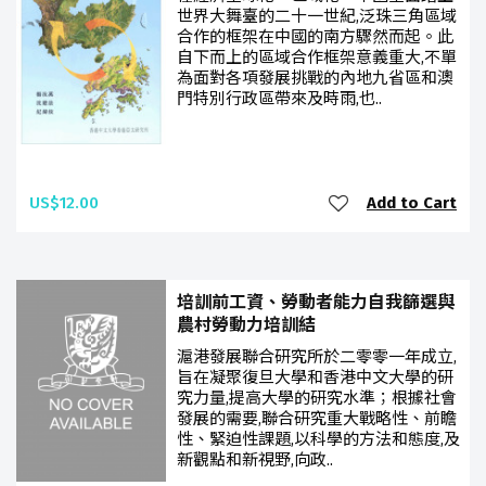
世界大舞臺的二十一世紀,泛珠三角區域
合作的框架在中國的南方驟然而起。此
自下而上的區域合作框架意義重大,不單
為面對各項發展挑戰的內地九省區和澳
門特別行政區帶來及時雨,也..
US$12.00
Add to Cart
培訓前工資、勞動者能力自我篩選與
農村勞動力培訓結
滬港發展聯合研究所於二零零一年成立,
旨在凝聚復旦大學和香港中文大學的研
究力量,提高大學的研究水準；根據社會
發展的需要,聯合研究重大戰略性、前瞻
性、緊迫性課題,以科學的方法和態度,及
新觀點和新視野,向政..