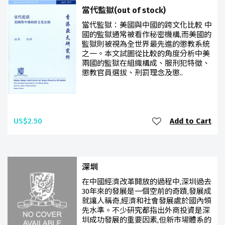
當代監獄(out of stock)
當代監獄：美國與中國的跨文化比較 中
國的監獄通常被看作秘密機構,而美國的
監獄則被視為全世界最先進的懲教系統
之一。本文試圖從比較的角度分析中美
兩國的監獄在組織構成、服刑犯特徵、
懲教官員選拔、刑罰理念及懲..
US$2.50
Add to Cart
深圳
在中國經濟改革開放的過程中,深圳過去
30年來的發展是一個空前的奇蹟,發展成
就讓人稱奇,經濟和社會發展處於國內領
先水準。不少研究都指出外商投資是深
圳成功發展的重要因素,但新市場體系的