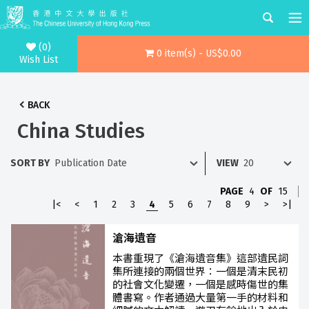
(0)
0 item(s) - US$0.00
Wish List
BACK
China Studies
SORT BY
VIEW
PAGE
4
OF
15
|<
<
1
2
3
4
5
6
7
8
9
>
>|
滄海遺音
本書重現了《滄海遺音集》這部遺民詞
集所連接的兩個世界：一個是清末民初
的社會文化變遷，一個是感時傷世的集
體書寫。作者通過大量第一手的材料和