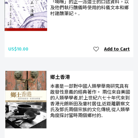
「喃嘸」的正一派道士的口述資料，以
及他們執行醮儀時使用的科儀文本和鄉
村建醮筆記。..
US$10.00
Add to Cart
鄉土香港
本書是一部對中國人類學華南研究具有
啟發性意義的經典著作。 兩位來自美國
的人類學學者,於上世紀六七十年代來到
香港元朗新田及廈村居住,近距離觀察文
氏及鄧氏兩個宗族的文化傳統,從人類學
角度探討當時兩個鄉村的..