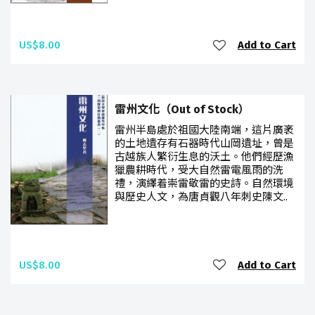
US$8.00
Add to Cart
雷州文化（Out of Stock）
雷州半島處於祖國大陸南端，這片廣袤
的土地遺存有石器時代山岡遺址，曾是
古越族人繁衍生息的沃土。他們經歷漁
獵農耕時代，受大自然雷電風雨的洗
禮，演繹着崇雷敬雷的史詩。自然環境
與歷史人文，為唐貞觀八年刺史陳文..
US$8.00
Add to Cart