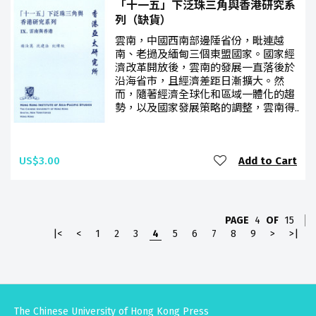
「十一五」下泛珠三角與香港研究系
列（缺貨）
雲南，中國西南部邊陲省份，毗連越
南、老撾及緬甸三個東盟國家。國家經
濟改革開放後，雲南的發展一直落後於
沿海省市，且經濟差距日漸擴大。然
而，隨著經濟全球化和區域一體化的趨
勢，以及國家發展策略的調整，雲南得..
US$3.00
Add to Cart
PAGE
4
OF
15
|<
<
1
2
3
4
5
6
7
8
9
>
>|
The Chinese University of Hong Kong Press