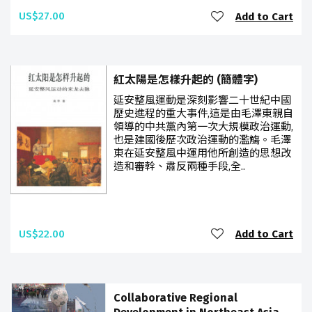
US$27.00
Add to Cart
紅太陽是怎樣升起的 (簡體字)
延安整風運動是深刻影響二十世紀中國
歷史進程的重大事件,這是由毛澤東親自
領導的中共黨內第一次大規模政治運動,
也是建國後歷次政治運動的濫觴。毛澤
東在延安整風中運用他所創造的思想改
造和審幹、肅反兩種手段,全..
US$22.00
Add to Cart
Collaborative Regional