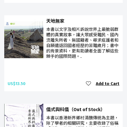
天地無家
本書以文字及相片訴說世界上最脆弱群
體的真實故事，讓大眾感受難民、國內
流離失所者、無國籍者、尋求疪護者和
自願遣返回國者經歷的苦難歲月；書中
的背景資料，更有助讀者全面了解這些
棘手的國際問題。..
US$13.50
Add to Cart
儀式與科儀（Out of Stock）
本書以香港新界鄉村清醮傳統為主題，
除了學者的相關研究，主要收錄了俗稱