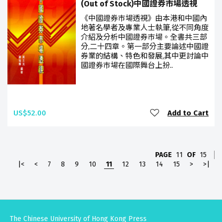
(Out of Stock)中國證券市場透視
《中國證券巿場透視》由本港和中國內
地著名學者及專業人士執筆,從不同角度
介紹及分析中國證券巿場。全書共三部
分,二十四章。第一部分主要論述中國證
券業的結構、特色和發展,其中更討論中
國證券巿場在國際舞台上扮..
US$52.00
Add to Cart
PAGE
11
OF
15
|<
<
7
8
9
10
11
12
13
14
15
>
>|
The Chinese University of Hong Kong Press