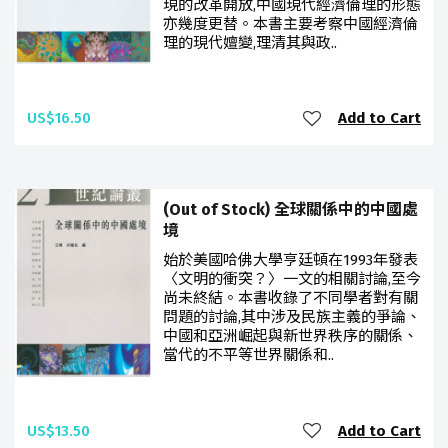
現的改革開放,中國現代經濟倫理的形態
亦幾度更替。本書主要考察中國經濟倫
理的現代嬗變,理清其與政..
US$16.50
Add to Cart
(Out of Stock) 全球關係中的中國處
境
始於美國哈佛大學亨廷頓在1993年發表
〈文明的衝突？〉一文的相關討論,至今
尚未終結。本書收錄了不同學者對有關
問題的討論,其中涉及民族主義的爭論、
中國和亞洲崛起與新世界秩序的關係、
當代的不平等世界關係和..
US$13.50
Add to Cart