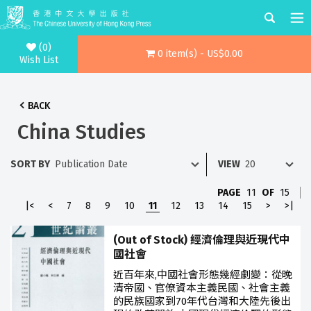
(0)
0 item(s) - US$0.00
Wish List
BACK
China Studies
SORT BY
VIEW
PAGE
11
OF
15
|<
<
7
8
9
10
11
12
13
14
15
>
>|
(Out of Stock) 經濟倫理與近現代中
國社會
近百年來,中國社會形態幾經劇變：從晚
清帝國、官僚資本主義民國、社會主義
的民族國家到70年代台灣和大陸先後出