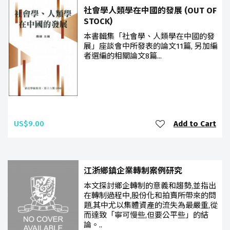
社會學人類學在中國的發展 (OUT OF
STOCK)
本書輯集「社會學、人類學在中國的發
展」座談會中所發表的論文11篇, 另加編
者選編的相關論文8篇...
US$9.00
Add to Cart
江浙鄉鎮企業轉制案例研究
本文探討鄉企轉制的意義和趨勢,並指出
在轉制過程中,股份化和拍賣所帶來的問
題,其中尤以集體資產的流失為最嚴重,從
而達致「寧可慢些,但要公平些」的結
論。..