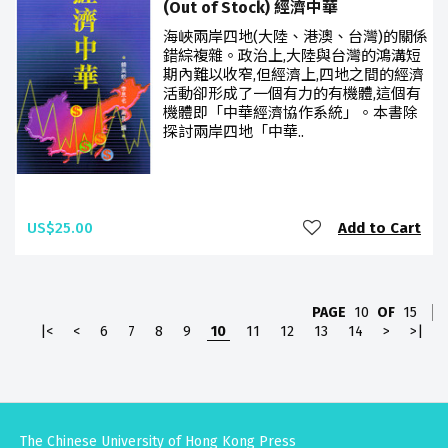
(Out of Stock) 經濟中華
海峽兩岸四地(大陸、港澳、台灣)的關係
錯綜複雜。政治上,大陸與台灣的鴻溝短
期內難以收窄,但經濟上,四地之間的經濟
活動卻形成了一個有力的有機體,這個有
機體即「中華經濟協作系統」。本書除
探討兩岸四地「中華..
US$25.00
Add to Cart
PAGE
10
OF
15
|<
<
6
7
8
9
10
11
12
13
14
>
>|
The Chinese University of Hong Kong Press