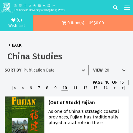
(0)
0 item(s) - US$0.00
Wish List
BACK
China Studies
SORT BY
VIEW
PAGE
10
OF
15
|<
<
6
7
8
9
10
11
12
13
14
>
>|
(Out of Stock) Fujian
As one of China's strategic coastal
provinces, Fujian has traditionally
played a vital role in the e..