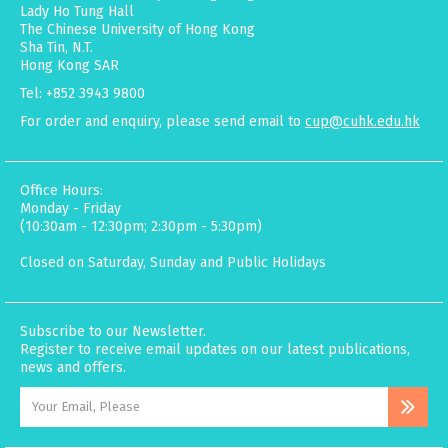
Lady Ho Tung Hall
The Chinese University of Hong Kong
Sha Tin, N.T.
Hong Kong SAR
Tel: +852 3943 9800
For order and enquiry, please send email to
cup@cuhk.edu.hk
Office Hours:
Monday - Friday
(10:30am - 12:30pm; 2:30pm - 5:30pm)
Closed on Saturday, Sunday and Public Holidays
Subscribe to our Newsletter.
Register to receive email updates on our latest publications,
news and offers.