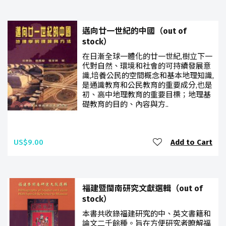
邁向廿一世紀的中國（out of
stock）
在日漸全球一體化的廿一世紀,樹立下一
代對自然、環境和社會的可持續發展意
識,培養公民的空間概念和基本地理知識,
是通識教育和公民教育的重要成分,也是
初、高中地理教育的重要目標；地理基
礎教育的目的、內容與方..
US$9.00
Add to Cart
福建暨閩南研究文獻選輯（out of
stock）
本書共收錄福建研究的中、英文書籍和
論文二千餘種。旨在方便研究者瞭解福