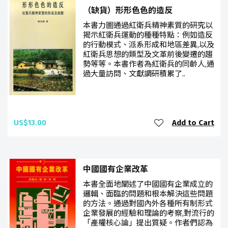
（缺貨）形形色色的造反
本書力圖通過紅衛兵精神素質的研究以
揭示紅衛兵運動的種種特點：例如造反
的行動模式、派系形成和地區差異,以及
紅衛兵思想的類型及文革前後變遷的趨
勢等等。本書作者為紅衛兵的同齡人,通
過大量訪問、文獻調研積累了..
US$13.00
Add to Cart
中國國有企業改革
本書全面地闡述了中國國有企業成立的
邏輯、面臨的問題和根本解決這些問題
的方法。通過對國內外各種所有制形式
企業發展的經驗和理論的考察,對流行的
「產權核心論」提出質疑。作者們認為