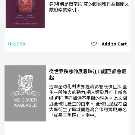
建(特別是閩南)研究的概觀和作為相關文
獻檢索的索引。..
US$7.50
Add to Cart
從世界秩序伸展看珠江口超巨都會崛
起
近年全球化對世界經濟影響既快且深,產
生一股強大的動力,把人類發展推上新高
峰,但同時亦加深不平衡的現象。此文闡
述全球化產生的由來。 全球化過程在亞
太區衍生了區域間經濟合作的實現,命名
「成長三角區」。南中..