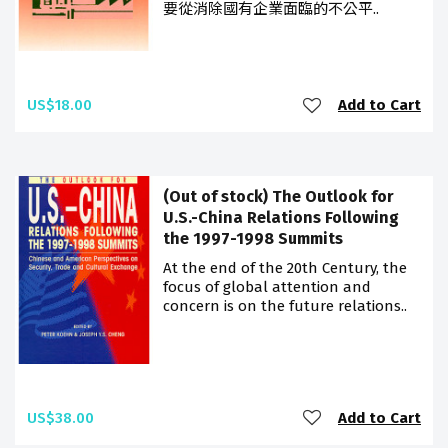
要從消除國有企業面臨的不公平..
US$18.00
Add to Cart
(Out of stock) The Outlook for
U.S.-China Relations Following
the 1997-1998 Summits
At the end of the 20th Century, the
focus of global attention and
concern is on the future relations..
US$38.00
Add to Cart