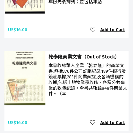
年份先後排列；並包括年結..
US$16.00
Add to Cart
乾泰隆商業文書（Out of Stock）
本書收錄華人企業「乾泰隆」的商業文
書,包括376件公司記賬紀錄,189件銀行及
錢莊票據,283件商業契據,及各類機構的
收據,包括土地物業稅收條、各種公共事
業的收費記錄。全書共輯錄848件商業文
件。（本..
US$16.00
Add to Cart