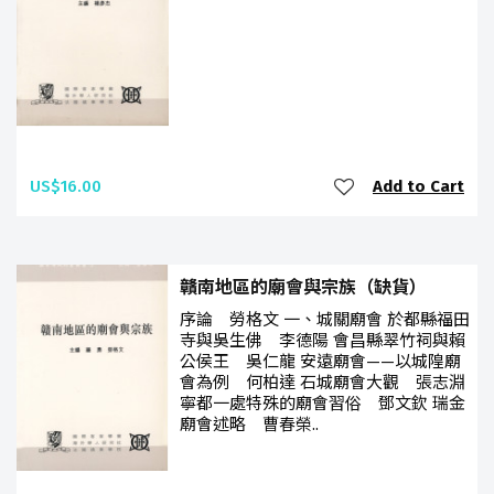
US$16.00
Add to Cart
贛南地區的廟會與宗族（缺貨）
序論 勞格文 一、城關廟會 於都縣福田
寺與吳生佛 李德陽 會昌縣翠竹祠與賴
公侯王 吳仁龍 安遠廟會——以城隍廟
會為例 何柏達 石城廟會大觀 張志淵
寧都一處特殊的廟會習俗 鄧文欽 瑞金
廟會述略 曹春榮..