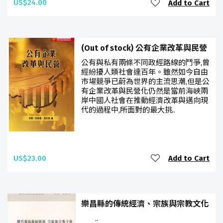
US$24.00
Add to Cart
(Out of stock) 公有企業改革與民營
公有與私有兩條不同政經路線的鬥爭,曾
經紛擾人類社會達百年。雖然如今自由
市場競爭已蔚為世界的主流思潮,但是公
有企業改革與民營化仍然是當前海峽兩
岸中國人社會在推動經濟改革與邁向現
代的過程中,所面對的最大挑..
US$23.00
Add to Cart
樂昌縣的傳統經濟、宗族與宗教文化
..