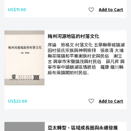
US$11.00
Add to Cart
梅州河源地區的村落文化
序論 勞格文 村落文化 五華縣華城鎮湖
田村張氏宗族與神明崇拜 張泉清 大埔
縣茶陽鎮和平寨謝族村史與民俗 謝立
言 興寧市宋聲鎮茂興村民俗 薛凡昇 興
寧市寧中鎮鵝湖區情摭拾 羅康 龍川縣
麻布崗鎮閣前村民俗..
US$22.00
Add to Cart
亞太轉型、區域成長圈與永續發展