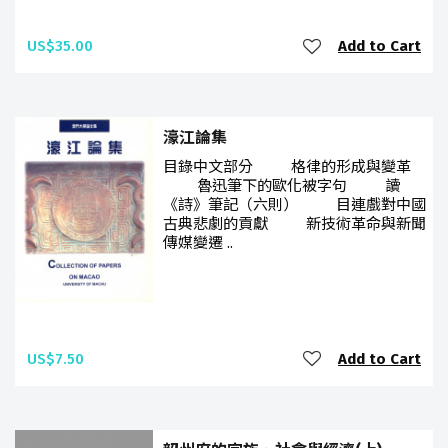
US$35.00
Add to Cart
濠江論集
目錄中文部分 格律的形成與變革
魯迅筆下的歐化被字句 讀
《詩》筆記（六則） 目連戲對中國
古典悲劇的貢獻 新技術革命與新聞
傳媒變遷 ..
US$7.50
Add to Cart