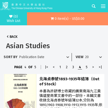
(0)
0 item(s) - US$0.00
Wish List
BACK
Asian Studies
SORT BY
VIEW
PAGE
4
OF
5
|<
<
1
2
3
4
5
>
>|
北海貞泰號1893-1935年結簿（Out
of Stock）
本書為許舒博士收藏的廣東南海九江黃
慎遠堂商業文書中的一部份。本輯文書
收錄北海貞泰號年結簿32本,分別為
1893,1903-1908,1910-1913,1915-1935年,依