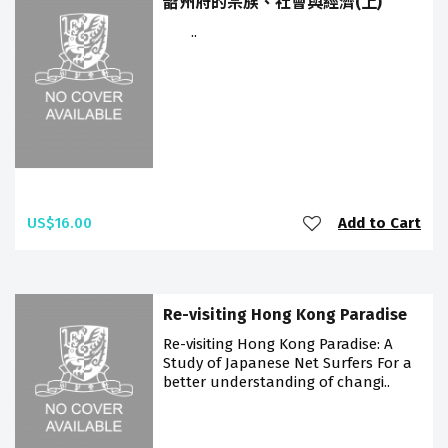
韶州府的宗族、社會與經濟(上)
..
US$16.00
Add to Cart
Re-visiting Hong Kong Paradise
Re-visiting Hong Kong Paradise: A
Study of Japanese Net Surfers For a
better understanding of changi..