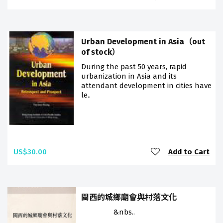
Urban Development in Asia（out
of stock）
During the past 50 years, rapid
urbanization in Asia and its
attendant development in cities have
le..
US$30.00
Add to Cart
閩西的城鄉廟會與村落文化
&nbs..