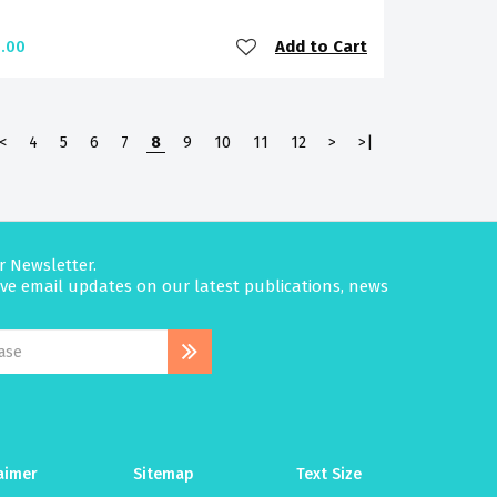
Add to Cart
.00
<
4
5
6
7
8
9
10
11
12
>
>|
r Newsletter.
eive email updates on our latest publications, news
aimer
Sitemap
Text Size