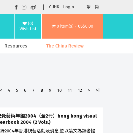
CUHK
Login
繁
简
(0)
0 item(s) - US$0.00
Wish List
Resources
The China Review
<
4
5
6
7
8
9
10
11
12
>
>|
覺藝術年鑑2004（全2冊）hong kong visual
yearbook 2004 (2 Vols.)
錄2004年香港視藝活動及消息,並以論文為讀者提