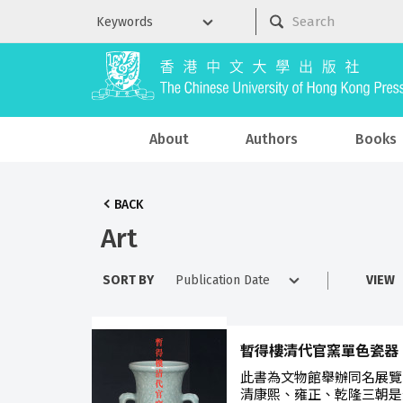
About
Authors
Books
BACK
Art
SORT BY
VIEW
暫得樓清代官窯單色瓷器
此書為文物館舉辦同名展覽
清康熙、雍正、乾隆三朝是