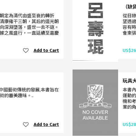
（缺
朝定為清代由盛至衰的轉折
從目錄
清康雍干三朝，其后的道光朝
望透過
向深淵墮落，盛世一去不返。
容有時
據之風盛行，一直延續至嘉慶
會東張
Add to Cart
US$26
玩具大不
中國藝術傳統的發展,本書旨在
本書
的審美趣味。..
運動
機和考
業的角
Add to Cart
US$28