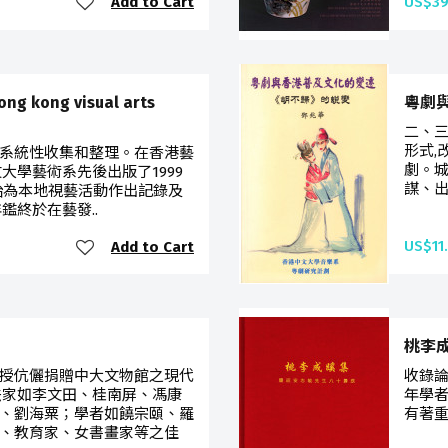
Add to Cart
US$39
kong visual arts
粵劇
二、三
形式,
系統性收集和整理。在香港藝
劇。城
大學藝術系先後出版了1999
謀、出
開始為本地視藝活動作出記錄及
年鑑終於在藝發..
US$11
Add to Cart
桃李
授伉儷捐贈中大文物館之現代
收錄論
法家如李文田、桂南屏、馮康
年學者
、劉海粟；學者如饒宗頤、羅
有著重
、教育家、女書畫家等之佳