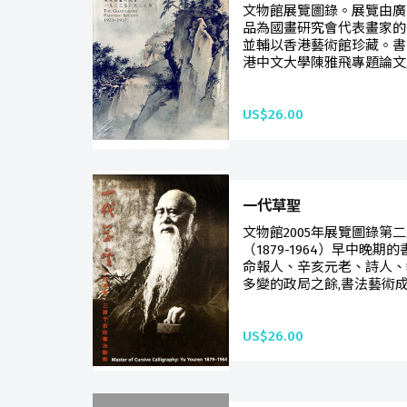
文物館展覽圖錄。展覽由廣
品為國畫研究會代表畫家的作
並輔以香港藝術館珍藏。書
港中文大學陳雅飛專題論文,
US$26.00
一代草聖
文物館2005年展覽圖錄第
（1879-1964）早中晚
命報人、辛亥元老、詩人、
多變的政局之餘,書法藝術成
US$26.00