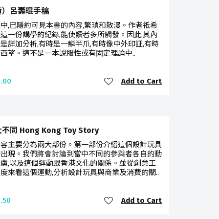
貨）呂壽琨手稿
中,已隱約可見本書的內容,繁瑣和散漫。作者祇希
這一份講學的紀錄,能使讀者多所觸發。因此,其內
是詳加分析,有時是一鱗半爪,有時像中外印証,有時
西望。這不是一本說服性或有固定理論中..
Add to Cart
.00
同 Hong Kong Toy Story
內容主要分為兩大部份。第一部份介紹這個設計玩具
的出現。我們將會討論到當中不同的參與者各自的動
慮,以及這個運動跟香港文化的關係。並從創意工
度來看這個運動,分析設計玩具與商業及消費的關..
Add to Cart
.50