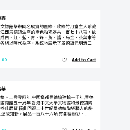
瓊霞
為文物館舉辦同名展覽的圖錄，收錄竹月堂主人珍藏
清江西景德鎮生產的單色釉瓷器共一百七十八項。依
分成白、紅、藍、青、錄、黃、醬、烏金、茶葉末等
，各組以時代為序，系統地展示了景德鎮元明清三
Add to Cart
.00
英華
錄。二零零四年,中國瓷都景德鎮建鎮一千年,景德
館開館五十周年,香港中文大學文物館和景德鎮陶
辦此展覽,藉此回顧二十世紀景德鎮陶瓷藝人的耕
,溫故知新。展品一百八十六項,有各種粉彩、..