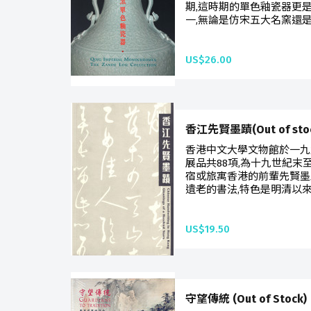
期,這時期的單色釉瓷器更
一,無論是仿宋五大名窯還是
US$26.00
香江先賢墨蹟(Out of stoc
香港中文大學文物館於一九
展品共88項,為十九世紀末
宿或旅寓香港的前輩先賢墨
遺老的書法,特色是明清以來
US$19.50
守望傳統 (Out of Stock)