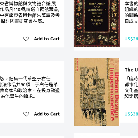
東省博物館與文物館合辦,展
本書
品凡110項,精選自兩館藏品,
組織的
中有廣東省博物館朱萬章及香
的關係
探討國畫研究會在廣..
自成立
Add to Cart
US$26
The 
二版。結集一代草聖于右任
「臨
期的書法作品共90項。于右任是革
都市化
教育家和政治家。在投身動盪
文化基
為他畢生的追求..
起定居香
Add to Cart
US$38