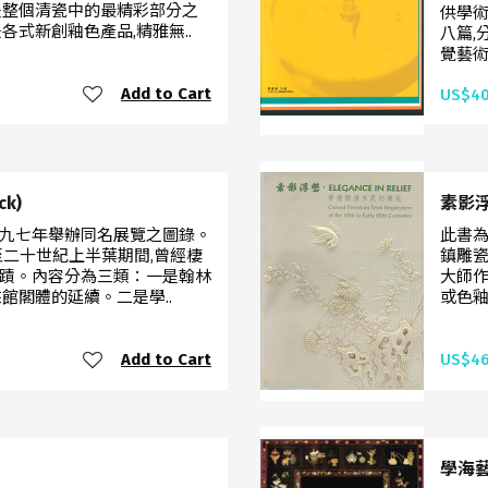
是整個清瓷中的最精彩部分之
供學術
各式新創釉色產品,精雅無..
八篇,
覺藝術
Add to Cart
US$40
k)
素影
九七年舉辦同名展覽之圖錄。
此書為
至二十世紀上半葉期間,曾經棲
鎮雕瓷
蹟。內容分為三類：一是翰林
大師作
館閣體的延續。二是學..
或色釉
Add to Cart
US$46
學海藝遊