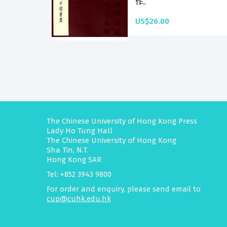
作..
US$26.00
The Chinese University of Hong Kong Press
Lady Ho Tung Hall
The Chinese University of Hong Kong
Sha Tin, N.T.
Hong Kong SAR
Tel: +852 3943 9800
For order and enquiry, please send email to
cup@cuhk.edu.hk