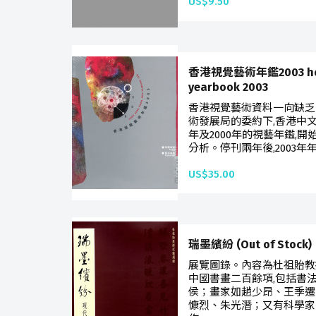
US$9.50
香港視覺藝術年鑑2003 hong 
yearbook 2003
香港視覺藝術資料一向缺乏
術發展局的委約下,香港中文
年及2000年的視藝年鑑,
分析。停刊兩年後,2003年
US$35.00
瑞墨繽紛 (Out of Stock)
展覽圖錄。內容為杜祖貽教
中國書畫二百餘項,包括書
侯；畫家如趙少昂、王季遷
慷烈、朱光潛；又有科學家