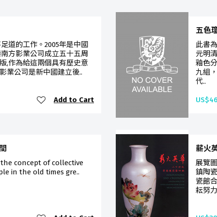
五色
足道的工作。2005年是中國
此書
港南方影業公司成立五十五周
元明
版,作為給這兩個具有歷史意
釉色
影業公司是新中國建立後..
九組
代..
Add to Cart
US$46
空間
薪火
the concept of collective
展覽圖
e in the old times gre..
鎮陶瓷
瓷館合
耘努力