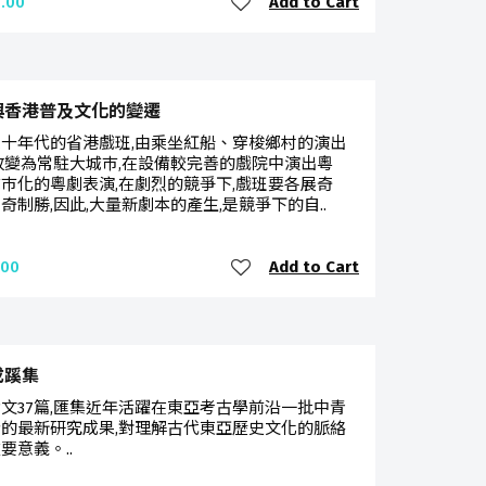
Add to Cart
.00
與香港普及文化的變遷
十年代的省港戲班,由乘坐紅船、穿梭鄉村的演出
改變為常駐大城巿,在設備較完善的戲院中演出粵
巿化的粵劇表演,在劇烈的競爭下,戲班要各展奇
奇制勝,因此,大量新劇本的產生,是競爭下的自..
Add to Cart
.00
成蹊集
文37篇,匯集近年活躍在東亞考古學前沿一批中青
的最新研究成果,對理解古代東亞歷史文化的脈絡
要意義。..