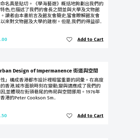
的命名真是貼切。《學海藝遊》概括地鉤劃出我們的
特色,也描述了我們的會長之間並與大學及文物館
。讀者由本書前言及館友會簡史,當會瞭解館友會
以來對文物館及大學的建樹。但是,我們的得益卻..
Add to Cart
.00
Urban Design of Impermanence 街道與空間
時性」構成香港都市設計裡相當重要的詞彙。在高度
的香港,城市面貌時刻在變動,變與適應成了我們的
因,並體現在街頭巷尾的佈局與空間挪用。1976年
港的Peter Cookson Sm..
Add to Cart
.50