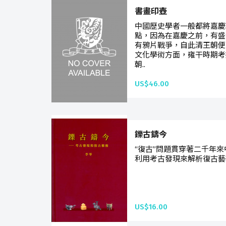
書畫印壺
中國歷史學者一般都將嘉慶
點，因為在嘉慶之前，有盛
有鴉片戰爭，自此清王朝便
文化學術方面，雍干時期考
朝..
US$46.00
鑠古鑄今
“復古”問題貫穿著二千年來
利用考古發現來解析復古藝術
US$16.00