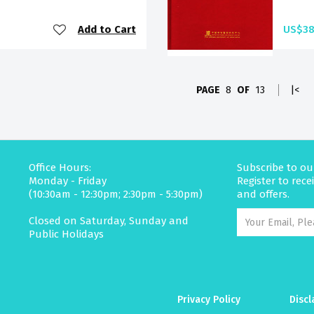
Add to Cart
US$38
PAGE
8
OF
13
|<
Office Hours:
Subscribe to ou
Monday - Friday
Register to rec
(10:30am - 12:30pm; 2:30pm - 5:30pm)
and offers.
Closed on Saturday, Sunday and
Public Holidays
Privacy Policy
Discl