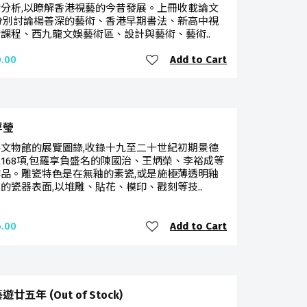
分析,以瞭解香港視藝的今昔發展。上冊收載論文
分別討論楊善深的藝術、香港早期書法、新高中視
課程、西九龍文娛藝術區、設計與藝術、藝術..
Add to Cart
.00
浮瑩
文物館的展覽圖錄,收錄十九至二十世紀初期景德
168項,包羅享負盛名的陳國治、王炳榮、李裕成等
品。雕瓷特色是在無釉的素瓷,或是施極薄透明釉
的瓷器表面,以堆雕、貼花、模印、戳刻等技..
Add to Cart
.00
廿五年 (Out of Stock)