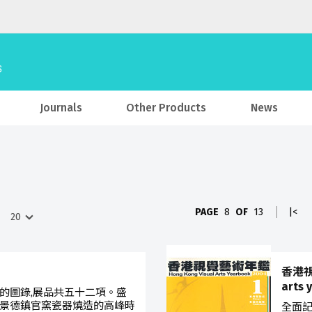
Journals
Other Products
News
PAGE
8
OF
13
|<
香港視
arts 
的圖錄,展品共五十二項。盛
景德鎮官窯瓷器燒造的高峰時
全面記