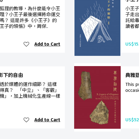
狐狸的教導，為什麼能令小王
小王
理？小王子最後選擇將命運交
子走
嗎？ 這是許多《小王子》的
託給毒
王子的領悟》中，周保..
讀者都
Add to Cart
US$15
道陰影下的自由
典雅勁健
透於媒體的運作細節？ 這樣
This p
得真？ 「中立」、「客觀」
occasi
機」，加上機械化生產線一樣
Add to Cart
US$52