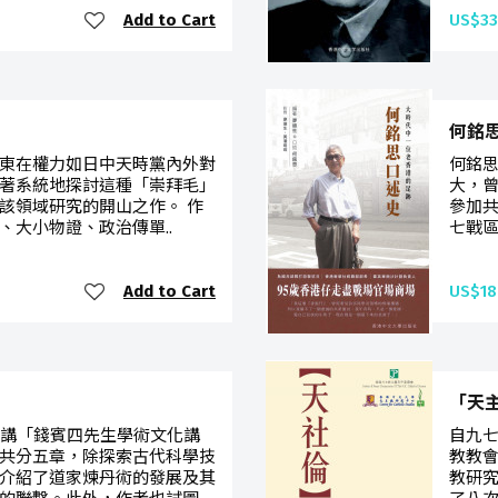
Add to Cart
US$33
何銘
東在權力如日中天時黨內外對
何銘思
著系統地探討這種「崇拜毛」
大，曾
該領域研究的開山之作。 作
參加共
、大小物證、政治傳單..
七戰區
Add to Cart
US$18
「天
主講「錢賓四先生學術文化講
自九
共分五章，除探索古代科學技
教教
介紹了道家煉丹術的發展及其
教研究