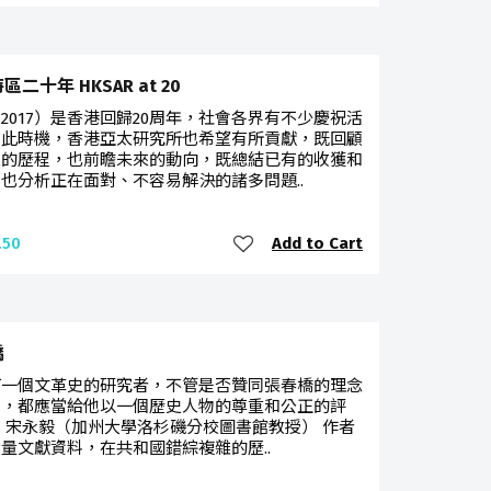
二十年 HKSAR at 20
2017）是香港回歸20周年，社會各界有不少慶祝活
在此時機，香港亞太研究所也希望有所貢獻，既回顧
來的歷程，也前瞻未來的動向，既總結已有的收獲和
也分析正在面對、不容易解決的諸多問題..
Add to Cart
.50
橋
何一個文革史的研究者，不管是否贊同張春橋的理念
仰，都應當給他以一個歷史人物的尊重和公正的評
 宋永毅（加州大學洛杉磯分校圖書館教授） 作者
量文獻資料，在共和國錯綜複雜的歷..