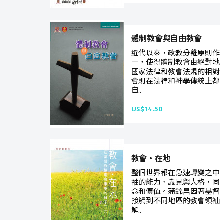
體制教會與自由教會
近代以來，政教分離原則作
一，使得體制教會由絕對地
國家法律和教會法規的相對
會則在法律和神學傳統上都
自..
US$14.50
教會‧在地
整個世界都在急速轉變之中
袖的能力、識見與人格，同
念和價值。蒲錦昌因著基督
接觸到不同地區的教會領袖
解..