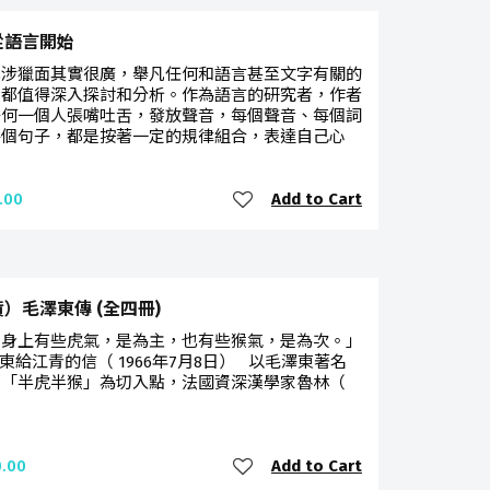
從語言開始
學涉獵面其實很廣，舉凡任何和語言甚至文字有關的
，都值得深入探討和分析。作為語言的研究者，作者
任何一個人張嘴吐舌，發放聲音，每個聲音、每個詞
每個句子，都是按著一定的規律組合，表達自己心
Add to Cart
.00
）毛澤東傳 (全四冊)
我身上有些虎氣，是為主，也有些猴氣，是為次。」
東給江青的信（ 1966年7月8日） 以毛澤東著名
喻「半虎半猴」為切入點，法國資深漢學家魯林（
Add to Cart
.00