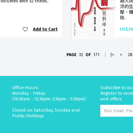
3 volumes with 52 thesis..
題入
流的
壓、
險..
Add to Cart
US$20
PAGE
32
OF
171
|<
<
28
Office Hours:
Subscribe to ou
Monday - Friday
Register to rec
(10:30am - 12:30pm; 2:30pm - 5:30pm)
and offers.
Closed on Saturday, Sunday and
Public Holidays