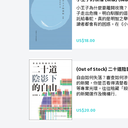
小王子為什麼要離開玫瑰？
子走出危機，明白馴服的道
託給毒蛇，真的是明智之舉
讀者都會有的困惑。在《小
US$18.00
(Out of Stock) 二十
自由如何失落？審查如何滲
的新聞，你是否看得清楚看
等專業光環，往往暗藏「殺
的新聞運作及機構行..
US$20.00