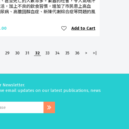
院、甚至死亡的人數眾多。繁囂的社會，令人氣喘汗
生活，加上不良的飲食習慣，增加了市民患上高血
糖尿病、高膽固醇血症、新陳代謝綜合症等問題的風
Add to Cart
.00
29
30
31
32
33
34
35
36
>
>|
r Newsletter.
eive email updates on our latest publications, news