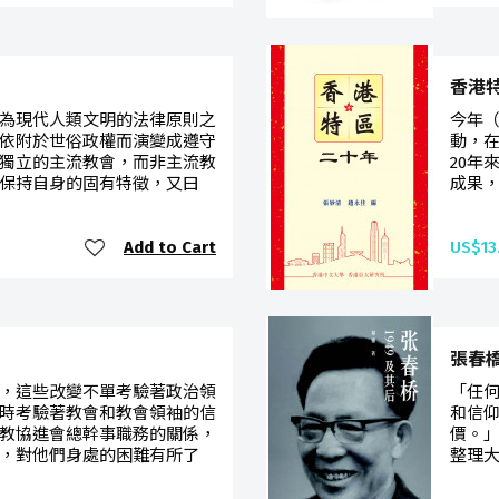
香港特區
為現代人類文明的法律原則之
今年（
依附於世俗政權而演變成遵守
動，
獨立的主流教會，而非主流教
20年
保持自身的固有特徵，又曰
成果，
Add to Cart
US$13
張春
，這些改變不單考驗著政治領
「任
時考驗著教會和教會領袖的信
和信
教協進會總幹事職務的關係，
價。」
，對他們身處的困難有所了
整理大