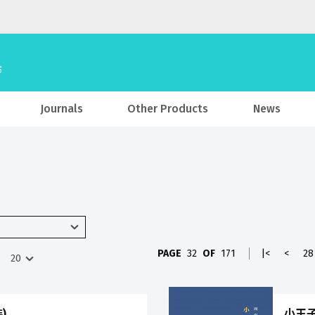
Journals
Other Products
News
PAGE
32
OF
171
|<
<
28
)
小王子