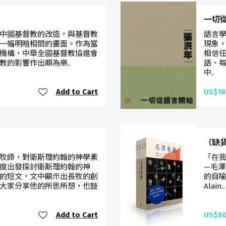
一切
產黨對中國基督教的改造，與基督教
語言
一幅明暗相間的畫面。作為當
現象
機構，中華全國基督教協進會
相信
教的影響作出頗為樂..
語、
中..
Add to Cart
US$18
（缺貨
牧師，對衛斯理約翰的神學素
「在
度出發探討衛斯理約翰的神
—毛澤
的短文，文中顯示出長牧的創
的自
大家分享他的所思所想，也鼓
Alain..
Add to Cart
US$80