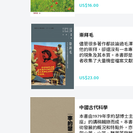
US$16.00
崇拜毛
儘管很多著作都談論過毛澤
他的崇拜，卻還沒有一本專
的現象及其本質。本書即是
者收集了大量機密檔案文獻
US$23.00
中國古代科學
本書由1979年李約瑟博士
座」的講稿輯錄而成。本書
術發展的概況和特點外，亦