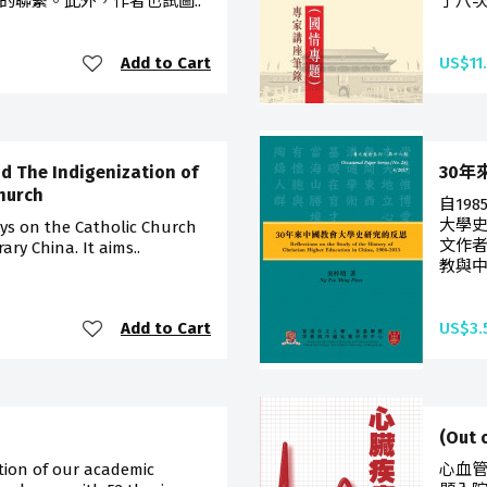
的聯繫。此外，作者也試圖..
了八次
Add to Cart
US$11
nd The Indigenization of
30
hurch
自19
大學史
says on the Catholic Church
文作
y China. It aims..
教與中
Add to Cart
US$3.
(Out
ction of our academic
心血