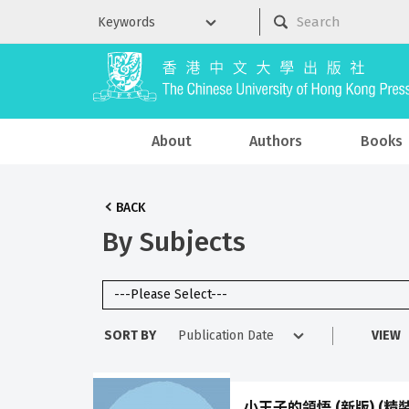
About
Authors
Books
BACK
By Subjects
SORT BY
VIEW
小王子的領悟 (新版) (精裝