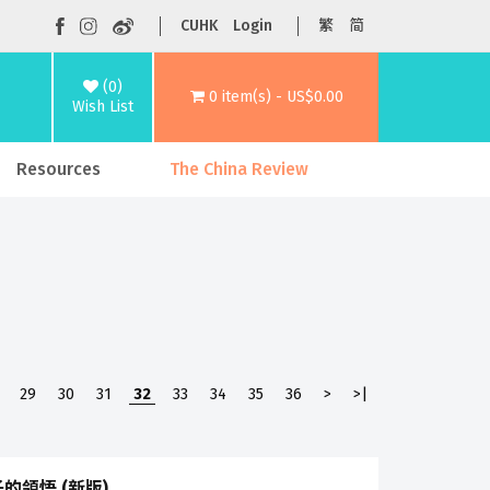
CUHK
Login
繁
简
(0)
0 item(s) - US$0.00
Wish List
Resources
The China Review
29
30
31
32
33
34
35
36
>
>|
的領悟 (新版)