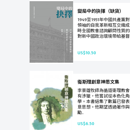
變局中的抉擇（缺貨）
1949至1951年中國共
領袖的自我革新相互交織成
時全國教會諮詢顧問性質的
對新中國政治環境帶給基督
US$10.50
衛斯理創意神思文集
李景雄牧師為循道衛理教會
有涉獵，他嘗試從本色化角
學。本書結集了數篇已發表
意思想。他期望透過著作與
勵..
US$6.50