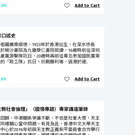
Add to Cart
.00
思口述史
祖籍廣東順德，1923年於香港出生，在深水埗長
於喇沙書院及九龍華仁書院就讀，16歲時前往深圳
產黨游擊隊抗日，20歲時再前往粵北參加國民黨第
的「政工隊」抗日。抗戰勝利後，返港於達..
Add to Cart
.00
主教社會倫理」（國情專題）專家講座筆錄
七回歸，中港關係爭議不斷，不但是社會大眾，天主
會同樣關心當中問題。有見及此，香港中文大學天主
中心於2016年初與天主教正義和平委員會合作舉行