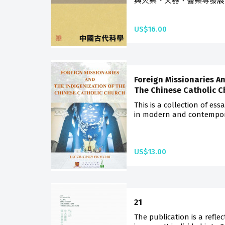
與火藥、火器、醫藥等發展
US$16.00
Foreign Missionaries A
The Chinese Catholic C
This is a collection of es
in modern and contemporar
US$13.00
21
The publication is a refle