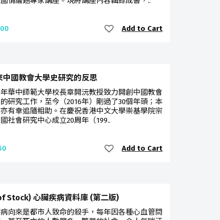
國情議題專家講座。現將講座內容輯錄成書，..
Add to Cart
.00
年來中國教會大學史研究的反思
85年華中師範大學校長章開沅教授致力開創中國教會
的研究工作，至今（2016年）剛過了30個年頭；本
者亦有幸追隨相助。在慶祝香港中文大學崇基學院宗
國社會研究中心成立20周年（199..
Add to Cart
50
 of Stock) 心臟疾病資料庫 (第二版)
管病向來是都市人致命的殺手，每年因各種心血管問