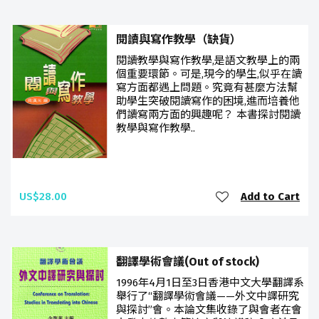
閱讀與寫作教學（缺貨）
閱讀教學與寫作教學,是語文教學上的兩
個重要環節。可是,現今的學生,似乎在讀
寫方面都遇上問題。究竟有甚麼方法幫
助學生突破閱讀寫作的困境,進而培養他
們讀寫兩方面的興趣呢？ 本書探討閱讀
教學與寫作教學..
US$28.00
Add to Cart
翻譯學術會議(Out of stock)
1996年4月1日至3日香港中文大學翻譯系
舉行了“翻譯學術會議——外文中譯研究
與探討”會。本論文集收錄了與會者在會