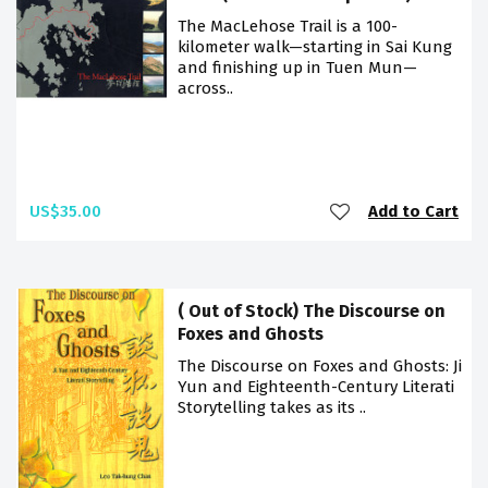
The MacLehose Trail is a 100-
kilometer walk—starting in Sai Kung
and finishing up in Tuen Mun—
across..
US$35.00
Add to Cart
( Out of Stock) The Discourse on
Foxes and Ghosts
The Discourse on Foxes and Ghosts: Ji
Yun and Eighteenth-Century Literati
Storytelling takes as its ..