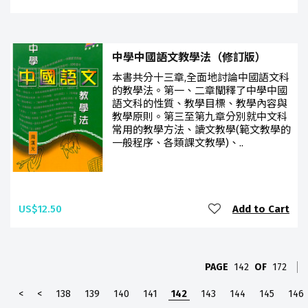
中學中國語文教學法（修訂版）
本書共分十三章,全面地討論中國語文科
的教學法。第一、二章闡釋了中學中國
語文科的性質、教學目標、教學內容與
教學原則。第三至第九章分別就中文科
常用的教學方法、讀文教學(範文教學的
一般程序、各類課文教學)、..
US$12.50
Add to Cart
PAGE
142
OF
172
<
<
138
139
140
141
142
143
144
145
146