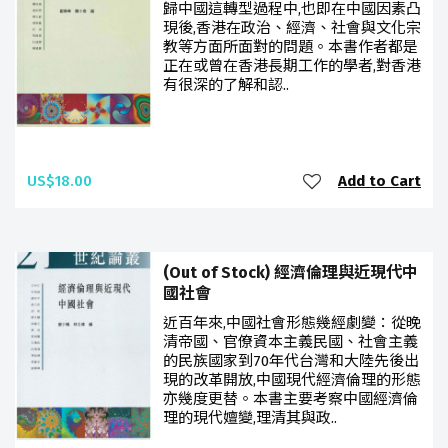
歸中國這轉型過程中,也即在中國因素凸
現後,香港在政治、經濟、社會與文化宗
教等方面所面對的問題。本書作者都是
正在或曾在香港長期工作的學者,對香港
有很深的了解和認..
US$18.00
Add to Cart
(Out of Stock) 經濟倫理與近現代中
國社會
近百年來,中國社會形態幾經劇變：從晚
清帝國、官僚資本主義民國、社會主義
的民族國家到70年代台灣和大陸先後出
現的改革開放,中國現代經濟倫理的形態
亦幾度更替。本書主要考察中國經濟倫
理的現代嬗變,理清其與政..