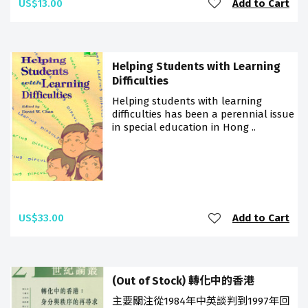
US$13.00
Add to Cart
Helping Students with Learning
Difficulties
Helping students with learning
difficulties has been a perennial issue
in special education in Hong ..
US$33.00
Add to Cart
(Out of Stock) 轉化中的香港
主要關注從1984年中英談判到1997年回