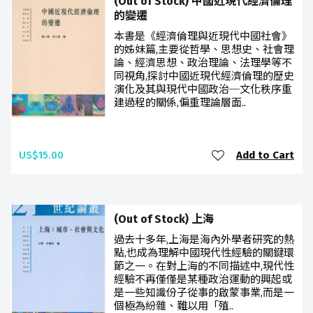
(Out of Stock) 中國近現代經濟倫理
的變遷
本書是《經濟倫理與近現代中國社會》
的姊妹篇,主要從哲學、思想史、社會理
論、經濟思想、政治理論、法理學等不
同視角,探討中國近現代經濟倫理的歷史
演化及其與現代中國政治─文化秩序重
建過程的關係,偏重理論層面..
US$15.00
Add to Cart
(Out of Stock) 上海
過去十多年,上海是海內外學者研究的熱
點,也成為理解中國現代性經驗的關鍵環
節之一。在對上海的不同描述中,現代性
經驗不再僅僅是某種政治運動的興起或
是一些知識份子從事的啟蒙事業,而是一
個極為紛雜、難以用「殖..