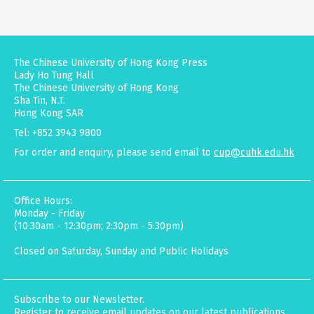
The Chinese University of Hong Kong Press
Lady Ho Tung Hall
The Chinese University of Hong Kong
Sha Tin, N.T.
Hong Kong SAR
Tel: +852 3943 9800
For order and enquiry, please send email to
cup@cuhk.edu.hk
Office Hours:
Monday - Friday
(10:30am - 12:30pm; 2:30pm - 5:30pm)
Closed on Saturday, Sunday and Public Holidays
Subscribe to our Newsletter.
Register to receive email updates on our latest publications,