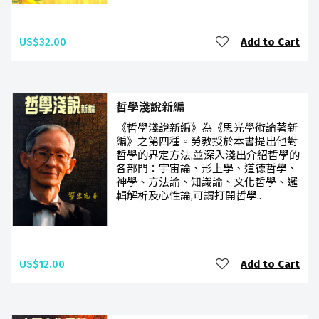
US$32.00
Add to Cart
哲學淺說新編
《哲學淺說新編》為《思光學術論著新
編》之第四種。勞教授於本書提出他對
哲學的界定方法,並深入淺出介紹哲學的
各部門：宇宙論、形上學、道德哲學、
神學、方法論、知識論、文化哲學、邏
輯解析及心性論,可謂打開哲學..
US$12.00
Add to Cart