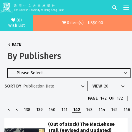
(0)
0 item(s) - US$0.00
Wish List
BACK
By Publishers
SORT BY
VIEW
PAGE
142
OF
172
<
<
138
139
140
141
142
143
144
145
146
(Out of stock) The MacLehose
Trail (Revised and Updated)