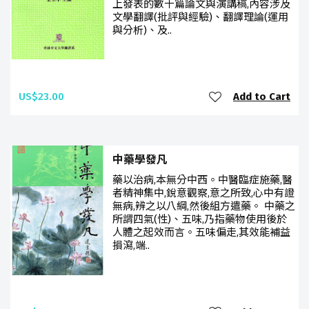
上發表的數十篇論文與演講稿,內容涉及
文學翻譯(批評與經驗)、翻譯理論(運用
與分析)、及..
US$23.00
Add to Cart
中藥學發凡
藥以治病,本無分中西。中醫臨症施藥,醫
者精神集中,銳意觀察,意之所致,心中有證
無病,辨之以八綱,然後組方遣藥。 中藥之
所謂四氣(性)、五味,乃指藥物使用後於
人體之起效而言。五味偏走,其效能補益
損瀉,端..