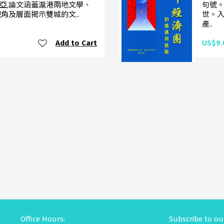
亞,論文涵蓋滬港兩地文學、
句號。
角及層面揭示雙城的文..
世。
產..
Add to Cart
US$9.
Office Hours:
Subscribe to ou