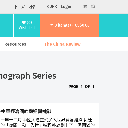
CUHK
Login
繁
简
(0)
0 item(s) - US$0.00
Wish List
Resources
The China Review
nograph Series
PAGE
1
OF
1
後中華經濟圈的機遇與挑戰
一年十二月,中國大陸正式加入世界貿易組織,長達
年的「復關」和「入世」進程終於劃上了一個圓滿的