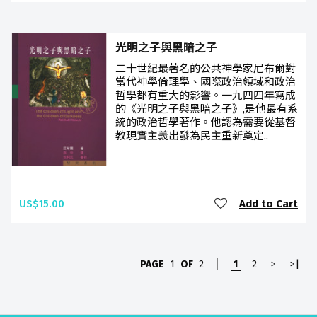
光明之子與黑暗之子
二十世紀最著名的公共神學家尼布爾對
當代神學倫理學、國際政治領域和政治
哲學都有重大的影響。一九四四年寫成
的《光明之子與黑暗之子》,是他最有系
統的政治哲學著作。他認為需要從基督
教現實主義出發為民主重新奠定..
US$15.00
Add to Cart
PAGE
1
OF
2
1
2
>
>|