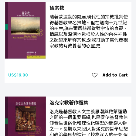
論宗教
隨著蒙運動的開展,現代性的宗教批判使
得基督教聲名掃地。但在邁向十九世紀
的柏林,施來爾馬赫卻從對宇宙的直觀、
情感以及深深地紮根於人性的內在神性
之超越來解釋宗教,深深打動了當代蔑視
宗教的有教養者的心靈,更..
US$16.00
Add to Cart
洛克宗教著作選集
洛克是基督教人文主義思潮與啟蒙運動
之間的一個重要樞紐,也是促使基督教信
仰發生世俗化和理性化轉型的關鍵人物
之一。長期以來,國人對洛克的哲學思想
和政治學思想進行了較為深入的研究,但