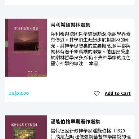
蒂利希論謝林選集
蒂利希與德國哲學結緣頗深,漢語學界素
有傳述。其學術生涯起步於對謝林的研
究。其神學思想裏的重要概念,多半都與
謝林有著千絲萬縷的聯繫。他固然受惠
於謝林哲學良多,卻仍不失神學家的底色,
堅守神學的專注。 本書..
US$23.00
Add to Cart
潘能伯格早期著作選集
當代德國新教神學家潘能伯格（1929-
）,從崛起時起便強調基督神學論說的理