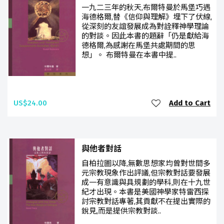
一九二三年的秋天,布爾特曼於馬堡巧遇
海德格爾,替《信仰與理解》埋下了伏線,
從深刻的友誼發展成為對詮釋神學理論
的對談。因此本書的題辭「仍是獻給海
德格爾,為感謝在馬堡共處期間的思
想」。 布爾特曼在本書中提..
US$24.00
Add to Cart
與他者對話
自柏拉圖以降,無數思想家均曾對世間多
元宗教現象作出評議,但宗教對話要發展
成一有意識與具規劃的學科,則在十九世
紀才出現。本書是美國神學家特雷西探
討宗教對話專著,其貢獻不在提出實際的
銳見,而是提供宗教對談..