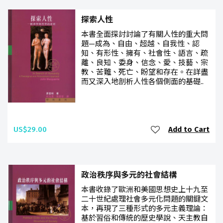
探索人性
本書全面探討討論了有關人性的重大問
題—成為、自由、超越、自我性、認
知、有形性、擁有、社會性、語言、疏
離、良知、委身、信念、愛、技藝、宗
教、苦難、死亡、盼望和存在。在詳盡
而又深入地剖析人性各個側面的基礎..
US$29.00
Add to Cart
政治秩序與多元的社會結構
本書收錄了歐洲和美國思想史上十九至
二十世紀處理社會多元化問題的關鍵文
本，再現了三種形式的多元主義理論：
基於習俗和傳統的歷史學說、天主教自