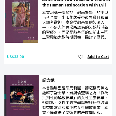
the Human Fasincation with Evil
本書堪稱一部關於「敵基督學」的小型
百科全書，出版後頗受學術界矚目和廣
大讀者歡迎。麥金從敵基督的起源入
手，不是人們通常所認為的起始於《新
約聖經》，而是從敵基督的史前史—第
二聖殿猶太教時期開始，探討了歷代..
US$33.00
Add to Cart
記念她
本書雖屬聖經研究範圍，卻堪稱完美地
詮釋了舒士拿．費奧倫查稱之為「作為
批判性的解放神學」的女性主義神學。
她認為，女性主義神學與聖經研究必須
有益於當時和當下的女性解放事業。本
書不僅贏得了學術界的嚴肅關切和..