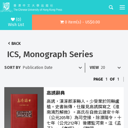
(0)
0 item(s) - US$0.00
Wish List
BACK
ICS, Monograph Series
SORT BY
VIEW
PAGE
1
OF
1
高誘辭典
高誘，漢涿郡涿縣人。少受業於同縣盧
植。史書無傳，仕履見高誘撰寫之《淮
南鴻烈解敘》。高氏在自敘云建安十年
（公元205年）為司空掾，除濮陽令，十
七年（公元212年）後遷監河東。注《孟