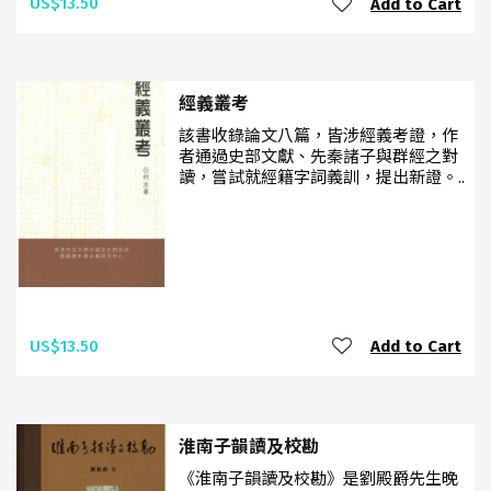
US$13.50
Add to Cart
經義叢考
該書收錄論文八篇，皆涉經義考證，作
者通過史部文獻、先秦諸子與群經之對
讀，嘗試就經籍字詞義訓，提出新證。..
US$13.50
Add to Cart
淮南子韻讀及校勘
《淮南子韻讀及校勘》是劉殿爵先生晚