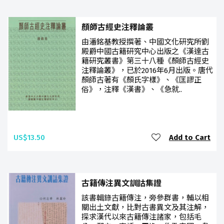
顏師古經史注釋論叢
由潘銘基教授撰著、中國文化研究所劉
殿爵中國古籍研究中心出版之《漢達古
籍研究叢書》第三十八種《顏師古經史
注釋論叢》，已於2016年6月出版。唐代
顏師古著有《顏氏字樣》、《匡謬正
俗》，注釋《漢書》、《急就..
US$13.50
Add to Cart
古籍傳注異文訓詁集證
該書輯錄古籍傳注，旁參群書，輔以相
關出土文獻，比對古書異文及其注解，
探求漢代以來古籍傳注諸家，包括毛