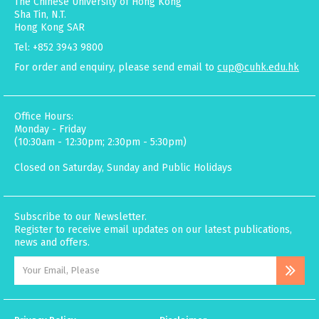
The Chinese University of Hong Kong
Sha Tin, N.T.
Hong Kong SAR
Tel: +852 3943 9800
For order and enquiry, please send email to
cup@cuhk.edu.hk
Office Hours:
Monday - Friday
(10:30am - 12:30pm; 2:30pm - 5:30pm)
Closed on Saturday, Sunday and Public Holidays
Subscribe to our Newsletter.
Register to receive email updates on our latest publications,
news and offers.