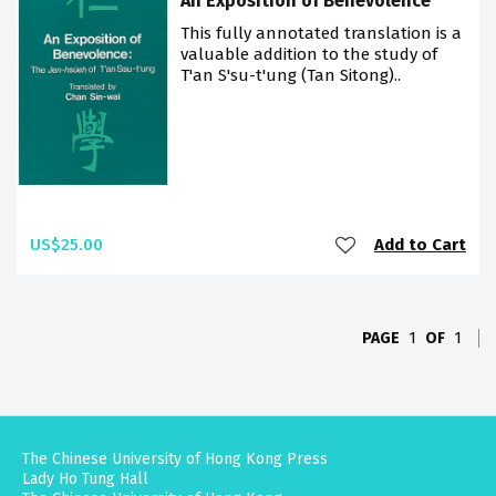
An Exposition of Benevolence
This fully annotated translation is a
valuable addition to the study of
T'an S'su-t'ung (Tan Sitong)..
US$25.00
Add to Cart
PAGE
1
OF
1
The Chinese University of Hong Kong Press
Lady Ho Tung Hall