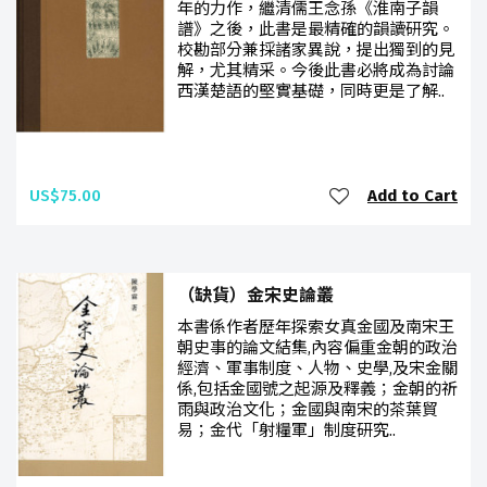
年的力作，繼清儒王念孫《淮南子韻
譜》之後，此書是最精確的韻讀研究。
校勘部分兼採諸家異說，提出獨到的見
解，尤其精采。今後此書必將成為討論
西漢楚語的堅實基礎，同時更是了解..
US$75.00
Add to Cart
（缺貨）金宋史論叢
本書係作者歷年探索女真金國及南宋王
朝史事的論文結集,內容偏重金朝的政治
經濟、軍事制度、人物、史學,及宋金關
係,包括金國號之起源及釋義；金朝的祈
雨與政治文化；金國與南宋的茶葉貿
易；金代「射糧軍」制度研究..