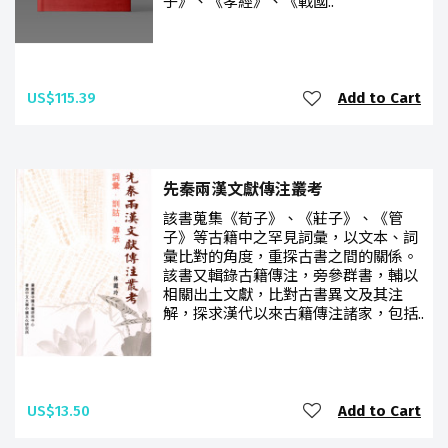
子》、《孝經》、《戰國..
US$115.39
Add to Cart
先秦兩漢文獻傳注叢考
該書蒐集《荀子》、《莊子》、《管
子》等古籍中之罕見詞彙，以文本、詞
彙比對的角度，重探古書之間的關係。
該書又輯錄古籍傳注，旁參群書，輔以
相關出土文獻，比對古書異文及其注
解，探求漢代以來古籍傳注諸家，包括..
US$13.50
Add to Cart