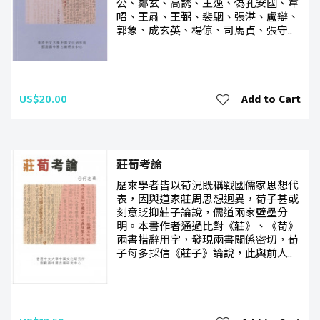
公、鄭玄、高誘、王逸、偽孔安國、韋
昭、王肅、王弼、裴駰、張湛、盧辯、
郭象、成玄英、楊倞、司馬貞、張守..
US$20.00
Add to Cart
莊荀考論
歷來學者皆以荀況既稱戰國儒家思想代
表，因與道家莊周思想迥異，荀子甚或
刻意貶抑莊子論說，儒道兩家壁壘分
明。本書作者通過比對《莊》、《荀》
兩書措辭用字，發現兩書關係密切，荀
子每多採信《莊子》論說，此與前人..