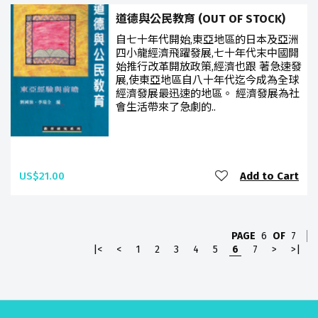
道德與公民教育 (OUT OF STOCK)
自七十年代開始,東亞地區的日本及亞洲
四小龍經濟飛躍發展,七十年代末中國開
始推行改革開放政策,經濟也跟 著急速發
展,使東亞地區自八十年代迄今成為全球
經濟發展最迅速的地區。 經濟發展為社
會生活帶來了急劇的..
US$21.00
Add to Cart
PAGE
6
OF
7
|<
<
1
2
3
4
5
6
7
>
>|