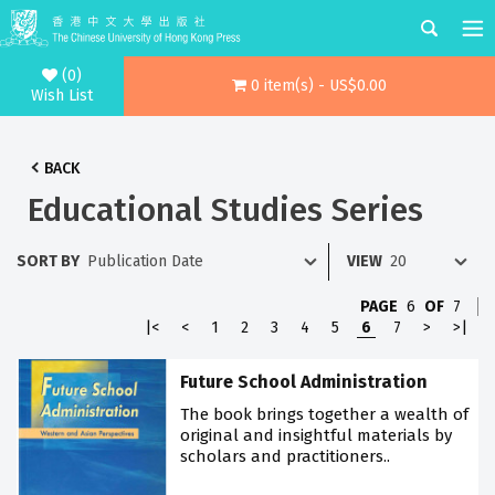
(0)
0 item(s) - US$0.00
Wish List
BACK
Educational Studies Series
SORT BY
VIEW
PAGE
6
OF
7
|<
<
1
2
3
4
5
6
7
>
>|
Future School Administration
The book brings together a wealth of
original and insightful materials by
scholars and practitioners..