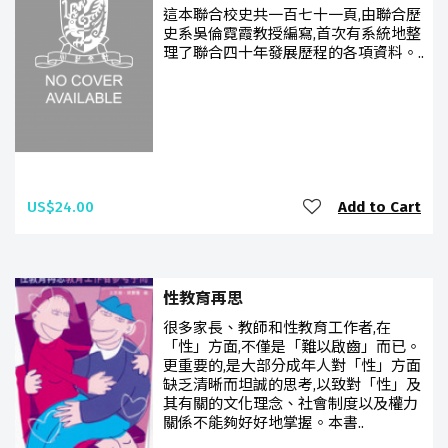
這本聯合校史共一百七十一頁,由聯合歷
史系吳倫霓霞教授編寫,首次有系統地整
理了聯合四十年發展歷程的各項資料。..
US$24.00
Add to Cart
性教育再思
很多家長、教師和性教育工作者,在
「性」方面,不僅是「難以啟齒」而已。
更重要的,是大部分成年人對「性」方面
缺乏清晰而坦誠的思考,以致對「性」及
其有關的文化理念、社會制度以及權力
關係不能夠好好地掌握。本書..